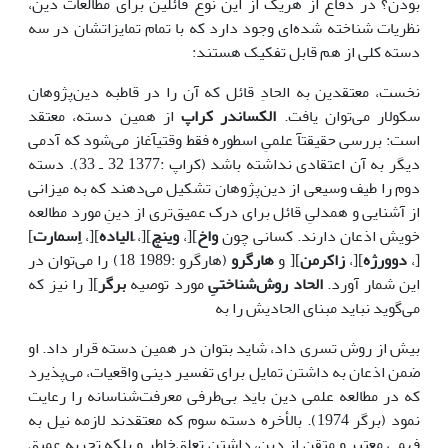
بودن؟ در دفاع از هریک از این نوع قائلین برای مطالعات دین،
نظریات شناخته شده‌ای وجود دارد که با تمام تمایزاتشان در سه
دسته کلی از هم قابل تفکیک هستند:
نخست، معتقدین به الحادِ قائل که آن را در قاطبه دین‌پژوهان
سکولار می‌توان یافت.
الکساندر کراپ
از همین دسته، معتقد
است: بررسی حقیقتآ علمیِ اسطوره فقط وقتیآغاز می‌شود که آدمی
دیگر به آن اعتقادی نداشته باشد (کراپ :1377 32 ـ 33). دسته
دوم را طیف وسیعی از دین‌پژوهان تشکیل می‌دهند که به میزانی
از آشنایی و همدلیِ قائل برای درک عمیق‌تری از دینِ مورد مطالعه
خویش اذعان دارند. کسانی چون
واخ
][،
وینچ
][،
ِالیاده
][،
اِسمارت
]
[،
دوورژه
][،
زاکرمن
][ و
هارگرو
(هارگرو :1989 18) را می‌توان در
این شمار آورد.
الحاد روش‌شناختیِ
مورد توصیه
برگر
][ را نیز که
می‌گوید نباید مبنای الحادیش را به
بیش از روش تسری داد، شاید بتوان در همین دسته قرار داد. او
ضمن اذعان به داشتن تمایل برای تفسیر دینی واقعیات، می‌پذیرد
که در مطالعه علمی دین باید بی‌طرفی معرفت‌شناسانه را رعایت
نمود (برگر 1974). بالأخره دسته سوم که معتقدند لازمه نیل به
فهمی معتبر و متقن از دین، داشتنِ تعلق‌خاطر و بلکه تجربه عمیق