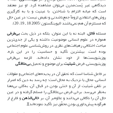
دیدگاهی غیر پُست‌مدرن می‌توان مشاهده کرد. او نیز معتقد
است که میانه التزام با شناختن، با عینیت و با به کارگیری
روش‌های انتقادی لزومآ جمع‌ناشدنی و نقیض نیست؛ در عین حال
که مستلزم آن هم نمی‌باشند (لیوینگستون :2005 18 ـ 19، 20).
مسئله
قائل
، البته نه با این عنوان، بلکه در ذیل بحث
بی‌طرفی
همواره در علوم انسانی موضوعیت داشته و یکی از جدی‌ترین
مباحث اختلافیِ رهیافت‌های نظری در روش‌شناسی علوم اجتماعی
بوده است. بیشترین تأکید و حساسیت را در این باره،
پوزیتیویست‌ها از خود نشان داده‌اند. لازمه بی‌طرفی
پوزیتیویستی، فرض
شیئیت
برای موضوع و تحمیل
بی‌علاقگی
بر فاعلِ شناسا است که تحقق آن در پدیده‌های اجتماعی و مقولات
انسانی، محال یا نزدیک به محال است؛ چه رسد به دین که اصرار
بر تلقی شیئیت از آن و خنثی بودن در قبال آن، به‌کلی بی‌معنا
به‌نظر می‌رسد. برخی فرض بی‌علاقگی را مسلم گرفته و در عین
حال آن را ناکافی می‌دانند و علاوه‌بر آن، بر
خالی‌الذهن
و فارغ از
هرگونه پیش‌داوری بودنِ محقِّق نیز تأکید نموده‌اند][.