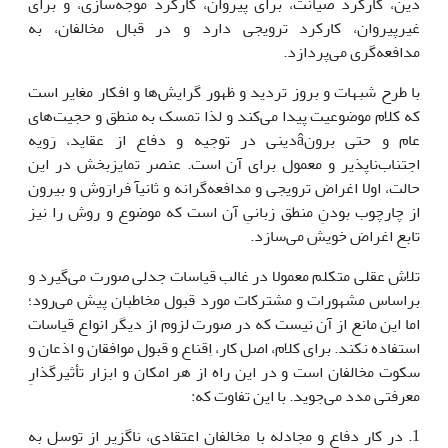
دین، کارکرد صیانت، برای پیروان، کارکرد موجه‌سازی، و برای
غیرپیروان، کارکرد ترویجی دارد و در قبال مخالفان، به
مدافعه‌گری می‌پردازد.
با طرح شبهات و بروز تردید و ظهور گرایش‌ها و افکار مغایر است
که کلام موضوعیت پیدا می‌کند و لذا تمسک به منطق و حجیت‌های
عام و حتی برونâدینی در توجیه و دفاع از عقاید، رَویه
اجتناب‌ناپذیر و معمول برای آن است. عنصر تمایزبخش در این
حالت، اولا اغراض ترویجی و مدافعه‌گرانه و ثانیآ فرارَوش و بیرون
از چارچوب بودنِ منطق زبانیِ آن است که موضوع و روش را نیز
تابع اغراض خویش می‌سازد.
تلاش عقلی متکلم معمولا در غالب قیاسات جدلی صورت می‌گیرد و
براساس مشهورات و مشترکات مورد قبول مخاطبان پیش می‌رود؛
اما این مانع از آن نیست که در صورت لزوم از دیگر انواع قیاسات
استفاده نکند. برای کلام، اصل کار، اِقناع و قبول موافقان و اذعان و
سکوت مخالفان است و در این راه از هر امکان و ابزار تأثیرگذارِ
معرفتی مدد می‌جوید. با این تفاوت که:
1. در کارِ دفاع و مجادله با مخالفان اعتقادی، ناگزیر از توسل به