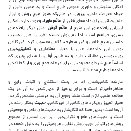
امکان سنجش و داوریِ عمومی خارج است و به همین دلیل از
حیطه معرفت علمی، بیرون. در حالی‌که هنوز هیچ روش و ابزار
علمی صائبی برای داده‌های مُخبِر از
عالَم ماوراء
وجود ندارد، امکان
ارزیابی یافته‌های این منبع از
عالَم کَو
â
ن
، مثل دیگر یافته‌های
بشری، فراهم است. لذا نمی‌توان دسته اخیر را حتی به‌سبب
داشتنِ منبع خاص و غیر متعارف، کلامی محسوب کرد. غیرکلامی
بودنِ این داده‌ها، حتی با معیارِ
معناداری
و
تحقیق‌پذیریِ
پوزیتیویستی مطابقت دارد و به طریق اُولی، با مبنای پوپری که
اساسآ هیچ شرط و محدودیتی برای مرحله جمع‌آوری و از کجا آمدنِ
داده‌ها و طرح مدعا قائل نیست.
عارضه کلامی‌شدن اما در بحث استنتاج و اثبات، رایج و
مخاطره‌آمیزتر است و برای پرهیز از دچارشدنِ به آن در یک
مطالعه علمی، لازم است منشأ وقوع آن به درستی مشخص گردد.
معیار تمییز رویکردهای کلامی از غیرکلامی،
حجیت
به‌کار رفته در
آن‌ها است؛ بدین معنا که اتکایشان به حجیت‌های خاص و موقعیتی
است یا حجیت‌های عام و تکرارپذیر . بر این اساس از مجموع
روش‌های اثباتیِ فوق، روشِ نقلی ـ مرجعیتی را به دلیل ضعف در
عمومیت و روش الهامی ـ شهودی را به دلیل عدم اطمینان از