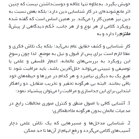
خویش بگیرد. به‌علاوه تنها علاقه و دوست‌داشتن نیست که چنین
اثر مانع‌شونده‌ای در کارِ شناسایی دین دارد؛ بلکه بغضِ نسبت به
دین نیز همین کار را می‌کند. بر همین اساس است که گفته شده
رویکرد کلامی از هر نوع و از هر جانب، حُکم دیدگاهی از پیشâ
ملتزم
را دارد و به
کارِ شناسایی و کشف حقایق عام نمی‌آید؛ بلکه یک تلاش فکری و
عقلا لازم است برای پس از قبول و نیل به موضع. لذا چون رسوخ
این رویکرد به بررسی‌های عالمانه، اعم‌از فلسفی و علمی یا
توصیفی و تبیینی می‌تواند خلل‌آفرین باشد، باید مراقبت شود تا
هیچ یک به دیگری نیامیزد و هر کدام در مرزها و حیطه‌های خود
باقی بمانند. البته بی هرگونه تحقیر و تخریب متقابل. دو راهکارِ
ابتدایی برای این جداسازی و مراقبت را می‌توان پیشنهاد نمود:
1. آشنایی کافی با اصولِ منطق و کنترل صوری مخالطات رایج در
مدعیات عالمان بدون هرگونه ملاحظه‌کاری؛
2. شناسایی مدخل‌ها و مسیرهایی که یک تلاش علمی دچار
آسیب‌های کلامی می‌گردد و رفع ابهام از آن‌ها تا حد ممکن.