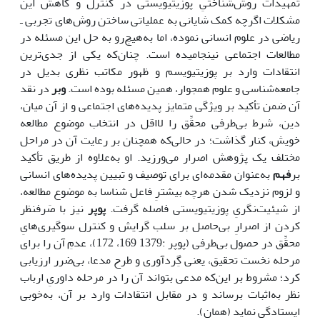
تمهیدات روش‌شناختیِ پوزیتیویستی در کنترل و کاهش این
مشکلات اگرچه کمک شایانی به عملیاتی ساختن روش‌های تجربی ـ
ریاضی در علوم انسانی نموده، اما به‌هیچ‌رو به حل این مسئله در
مطالعات اجتماعی نینجامیده است. چنان‌که یکی از جدی‌ترین
انتقادات وارد بر پوزیتیویسم و ظهور مکاتب نظری بدیل در
جامعه‌شناسی و علوم همجوار، همین مسئله بوده است.
وبر
در نقد
آن ضمن تأکید بر ویژگی متمایز پدیده‌های اجتماعی و از آن میان،
دین، شرط بی‌طرفی محقِّق را لااقل در انتخاب موضوع مطالعه
خویش، کنار گذاشت؛ در حالی‌که همچنان بر رعایت آن در مراحل
مختلف یک پژوهش اصرار می‌ورزید. او به‌علاوه از طریق تأکید
بر
فهم
به‌عنوان مقدمه‌ای برای توصیف و تبیین پدیده‌های انسانی
و لزوم نزدیک شدن هرچه بیشترِ فاعل شناسا به موضوع مطالعه،
از شیئیت‌نگریِ پوزیتیویستی فاصله گرفت.
پوپر
نیز با صَرفنظر
کردن از اصرارِ بی‌حاصل بر سلب گرایش و کنترل سوگیری‌هایِ
محقِّق در حصول بی‌طرفی (پوپر :1379 169، 172)، عدمِ آن را برای
مرحله نخست تحقیق، یعنی گِردآوری و طرح مدعا، بی‌ضرر ارزیابی
کرد؛ مشروط بر این‌که مدعی بتواند آن را در مرحله داوریِ ارباب
نظر به‌اثبات برساند و در مقابل انتقادات وارد بر آن، به‌خوبی
ایستادگی نماید (همان).