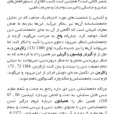
عنصر کلامی است؟ همچنین است کسب اطلاع از دستورالعمل‌های
عبادی و مناسکی یا فهرست واجبات و محرمات فقهی
و آشنایی با شخصیت‌های مورد احترام یک مذهب که در تحلیل
جامعه‌شناسانه آن‌ها نیز به‌کار می‌آید. این‌ها به‌زعم ما همان
معارف الهیاتی است که آگاهی از آن به غنای جامعه‌شناسی دین
کمک خواهد کرد. چنان‌که
واخ
به صراحت می‌گوید: گرچه از
جامعه‌شناس انتظار نمی‌رود دعاوی دینی را تأیید یا انکار کند؛ اما
نمی‌تواند آن‌ها را نیز نادیده بگیرد (واخ :1380 131).
زاکِرمن
و به
نقل از او
گیرتز
،
ویلسون
و
گریلی
نیز همین را ادعا کرده‌اند که نه
منظر برون‌دینیِ محض و نه منظر درون‌دینی، نمی‌توانند به تنهایی
تمام حقیقت دین را ببینند و بیان کنند (زاکِرمن :1384 72 ـ 73).
زاکِرمن
در تکمیل مدعای خویش فراتر از این می‌رود و می‌گوید:
لازم است جامعه‌شناس و متأله وارد گفت‌وگوی باهم شوند؛
چراکه جامعه‌شناس دین حق دارد راجع به صحت و سُقم عقاید
دینیِ قابل سنجش، به بحث و فحص بپردازد (پیشین: 66 ـ 67
218). همین نظر را
همیلتون
درباره لزوم درگیر شدنِ
جامعه‌شناس دین با محتوای عقاید دینی و بررسی صحت و سقم
آن‌ها مطرح کرده و از آن دفاع نموده است (همیلتون :1377 9 ـ