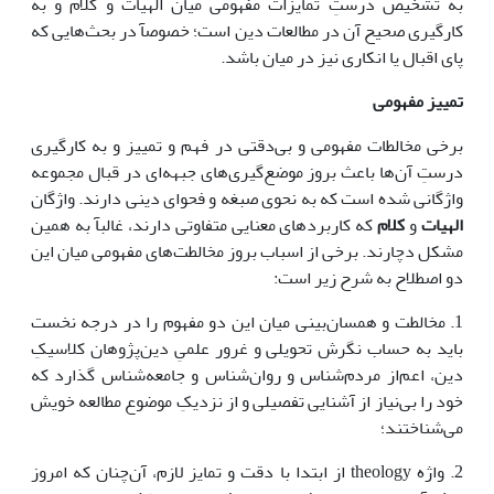
به تشخیص درستِ تمایزات مفهومی میان الهیات و کلام و به
کارگیری صحیح آن در مطالعات دین است؛ خصوصآ در بحث‌هایی که
پای اقبال یا انکاری نیز در میان باشد.
تمییز مفهومی
برخی مخالطات مفهومی و بی‌دقتی در فهم و تمییز و به کارگیری
درستِ آن‌ها باعث بروز موضع‌گیری‌های جبهه‌ای در قبال مجموعه
واژگانی شده است که به نحوی صبغه و فحوای دینی دارند. واژگان
الهیات
و
کلام
که کاربردهای معنایی متفاوتی دارند، غالبآ به همین
مشکل دچارند. برخی از اسباب بروز مخالطت‌های مفهومی میان این
دو اصطلاح به شرح زیر است:
1. مخالطت و همسان‌بینی میان این دو مفهوم را در درجه نخست
باید به حساب نگرش تحویلی و غرور علمیِ دین‌پژوهان کلاسیکِ
دین، اعم‌از مردم‌شناس و روان‌شناس و جامعه‌شناس گذارد که
خود را بی‌نیاز از آشنایی تفصیلی و از نزدیکِ موضوع مطالعه خویش
می‌شناختند؛
2. واژه theology از ابتدا با دقت و تمایز لازم، آن‌چنان که امروز