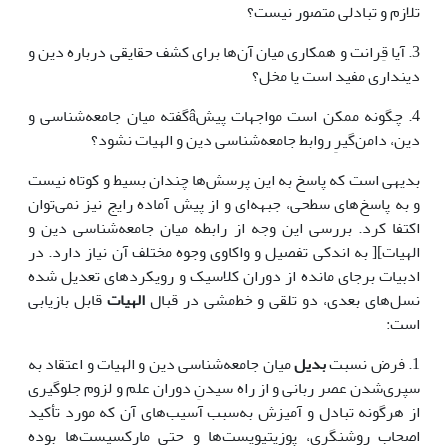
تلازم و تبادلی متصور نیست؟
3. آیا قِرانت و همکاری میان آن‌ها برای کشف حقایقی درباره دین و
دینداری مفید است یا مخل؟
4. چگونه ممکن است مواجهات پیشâگفته میان جامعه‌شناسی و
دین، دامن‌گیرِ روابط جامعه‌شناسی دین و الهیات نشود؟
بدیهی است که پاسخ به این پرسش‌ها چندان بسیط و کوتاه نیست
و به پاسخ‌های سطحی، جبهه‌ای و از پیش آماده رایج نیز نمی‌توان
اکتفا کرد. بررسی این وجه از رابطه میان جامعه‌شناسی دین و
الهیات][ به اندکی تفصیل و واکاوی وجوه مختلف آن نیاز دارد. در
ادبیات برجای مانده از دوران کلاسیک و رویکردهای تعدیل شده
نسل‌های بعدی، دو تلقی و خط‌مشی در قبال
الهیات
قابل بازیابی
است:
1. فرض نسبت
بدیل
میان جامعه‌شناسی دین و الهیات و اعتقاد به
سپری‌شدن عصر ربانی و از راه سیدنِ دوران علم و لزوم جلوگیری
از هرگونه تبادل و آمیزش به‌سبب آسیب‌های آن که مورد تأکید
اصحاب روشنگری، پوزیتیویست‌ها و حتی مارکسیست‌ها بوده