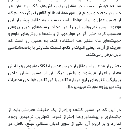
مطالعه خویش نیست. در مقابل برای تلاش‌های فکریِ عالمان هر
دین در توجیه و ترویج آن آموزه‌ها، اصطلاح
کلام
را برگزیده‌ایم که
از جنس عمل و ابراز عواطف است نسبت به عقایدِ پیش از این
موجود. پس نمی‌توان آن را در عِداد رشته‌های دین پژوهی
محسوب کرد؛ حتی اگر در مواردی، از یافته‌ها و روش‌های علوم و
حجیت‌های عام عقلی هم استفاده کند. به همین رو است که
هریک از آن‌ها، یعنی الهیات و کلام، نسبتِ متفاوتی با جامعه‌شناسی
دین برقرار می‌کنند.
بخشی از مدعای این مقال از طریق همین انفکاک مفهومی و پالایش
معنایی احراز می‌شود و بخش دیگرِ آن از مسیر نشان دادنِ
بی‌پایگیِ تلقی‌های رایج درباره کلامی یا غیرکلامی خواندنِ مدعیات
یک دین‌پژوه صورت می‌پذیرد][.
*
در این که در مسیر کشف و اِحراز یک حقیقت معرفتی باید از
جانبداری و پیشداوری‌ها اِحتراز نمود، کم‌ترین تردیدی وجود
ندارد و بر لزوم آن حتی از سوی ادیان عقلانیِ مبلِّغ، لااقل در