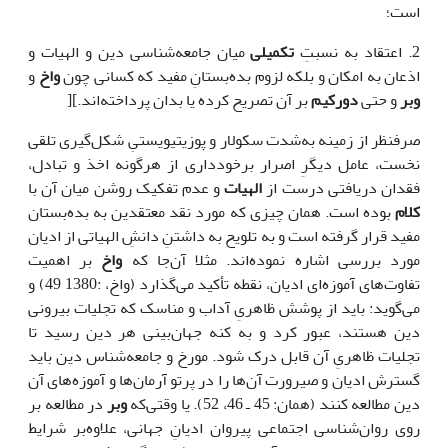
است؛
2. اعتقاد به نسبتِ
تکمیلی
میان جامعه‌شناسی دین و الهیات و
اذعان به امکان و بلکه لزوم بده‌بستانِ مفید که کسانی چون
واخ
و
وبر
و حتی
دورکیم
بر آن تصریح کرده یا بدان پرداخته‌اند.][
صرفنظر از زمینه به‌شدت سکولار و پوزیتیویستیِ شکل‌گیری تلقی
نخست، عامل دیگرِ اصرار برخودداری از هرگونه اخذ و تبادل،
فقدان دریافتی درست از
الهیات
و عدم تفکیک روشن میان آن با
کلام
بوده است. همان چیزی که مورد نقد معتقدین به بده‌بستان
مفید قرار گرفته است و به تلویح به داشتنِ دانشِ الهیاتی از ادیان
مورد بررسی اشاره نموده‌اند. مثلا آن‌جا که
واخ
بر اهمیت
تفاوت‌های آموزه‌ای ادیان، نقطه تأکید می‌گذارد (واخ، :1380 49) و
می‌گوید: باید از پوشش ظاهریِ آداب و مناسک که تجلیات بیرونی
دین هستند، عبور کرد و به کنه جهان‌بینی هر دین رسید تا
تجلیات ظاهریِ آن قابل درک شود. مورخ و جامعه‌شناس دین باید
گسترش ادیان و صیرورت آن‌ها را در پرتو آرمان‌ها و آموزه‌های آن
دین مطالعه کنند (همان: 45 ـ 46، 52). یا وقتی‌که
وبر
در مطالعه بر
روی روان‌شناسی اجتماعی پیروان ادیانِ جهانی، علاوه‌بر شرایط