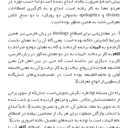
پیش آمده و ضرورت یافته، ابداع نشده است و لذا حسبِ مورد در
هردو معنا به کار رفته است. ابداع و به کارگیری اصطلاحات
divinity و apologetics به‌عنوان دو رویکرد یا دو سنخ تلاش
معرفتی شاید به همین منظور بوده است؛
3. در معادل‌یابی برای اصطلاح theology در زبان فارسی نیز همین
شرایط کمابیش حاکم بوده است؛ یعنی گاه آن را به معنای نخست
گرفته و به
الهیات
ترجمه کرده‌اند و گاه به معنای دوم و مترادف با
کلام
به کار برده‌اند. الهیات به جز دو معنای مذکور در زبان فارسی،
کاربرد دیگری نیز داشته است که حتی در بین اهل فنّ یعنی
فلاسفه هم چندان رواج نیافت و به کار نرفت و آن به معنیِ فلسفه
اُولی و مابعدالطبیعه بوده است در تقسیم‌بندی‌های شش‌گانه
ارسطویی از انواع معرفت][.
راه حل مسئله اولا طرد نگرش تحویلی است، چنان‌که از سوی برخی
از جامعه‌شناسانِ متأخر، عملی و مرتفع گردیده است و باعث شده
تا به نحوی به مفاد متمایز آن، اذعان و تصریح نمایند][؛ ثانیآ ابداع
یا انتخاب واژگان متفاوت برای هر یک از مضامین نهفته در اصطلاح
عام الهیات است با توجه به جنبه‌های تفصیل یافته امروزی بحث][.
به همین رو با توجه به عقبه کاربردی و معناییِ اصطلاحِ
کلام
، آن را