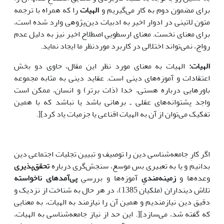
برای مضمون دوم به کار می‌گیریم و
الهیات
را که همراه با ترجمه
متون لاتینی در ادوار اخیر به ادبیات دین‌پژوهی وارد شده است،
برای معنای نخست. معنای ارسطوییِ اصطلاح اخیر نیز به دلیل عدم
رواج، نمی‌تواند اختلالی در کاربرد موردنظر ما ایجاد نماید.
الهیات:
الهیات به معنای مورد نظر این مقال، حاوی دو بخش
اعتقادات و آموزه‌های دینی است. عقاید دینی به مثابه مجموعه
باورهایی درباره هستی، خدا (ذات برتر) و انسان، ممکن است
واجد پشتوانه‌های عقلی ـ برهانی باشد یا نباشد که با همین
تفکیک می‌توان از آن به الهیات اقناعی یا جزمیات یاد کرد][.
اگر کارِ جامعه‌شناسی دین را توصیف و تبیین تجلیات اجتماعی دین
بدانیم و یا به تعبیری بس موسع، سنجش‌گری درباره
تحقق‌پذیری
وعده‌ها و
زمینه‌مندیِ
آموزه‌ها و بررسیِ
پی‌آمدهای ناخواسته
تلاش دینداران (ملکیان 1385)، در هر حال به شناخت از نزدیک و
دقیق دین نیازمندیم و همین آن را نیازمند به الهیات، به معنایی
که گفته شد، می‌سازد][. این حد از نیاز جامعه‌شناسی به الهیات،