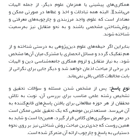
همکاری‌های پیشینی یا همزمانِ علوم دیگر، از جمله الهیات
می‌باشد][. البته همه تبادلات و اخذ و عَطاها در صورتی ممکن و
معنادار است که علوم، واجد مرزبندی و چارچوبه‌های معرفتی و
روش‌شناختیِ مشخصی باشند و به نحو متقابل نیز به‌رسمیت
شناخته شوند.
بنابراین اگر حیطه‌های علومِ دین‌پژوهی به درستی شناخته و از
هم تفکیک گردد و مسائل انحصاری یا مشترکِ میان آن‌ها مشخص
شود، به نیاز متقابل و لزوم همکاری جامعه‌شناسی دین و الهیات
در برخی از مباحث اذعان خواهد شد و دیگر جایی برای نگرانی از
بابت مخالطات کلامی باقی نمی‌ماند.
نوع پاسخ:
پس از مشخص شدنِ مسئله و سؤالات تحقیق و
تشخیص رشته علمی مناسب برای بررسی آن، نوبت به تلاش
محققان از هر حوزه مطالعاتی برای یافتنِ پاسخ‌های قانع‌کننده به
آن می‌رسد. مستعدترین موضعی که یک تحقیق علمی ممکن است
در معرض سوگیری‌های کلامی قرار گیرد، همین‌جا است و شاید به
همین روست که جدی‌ترین مباحث روش شناختی نیز بر روی نحوه
دستیابی به پاسخ و چارچوب ارائه آن متمرکز شده است.