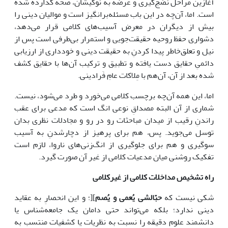
آغازین مراحل نضج‌گیری و عرضه به نوکیشان، صحّه گذارده شده
است. اما، آن‌چه در این باب مسئله‌برانگیز است و موالیان دینی را
بیش از دیگران در معرض آسیب‌های کلامی قرار می‌دهد،
دشواری حفظ روحیه حقیقت‌جویی و استمرار بی‌طرفی است پس از
نیل و تعلق‌خاطر پیدا کردنِ به حقیقت دینی و خودداری از ارزیابی
دائمیِ حقایق دست یافته و تطبیق و ترکیب آن‌ها با حقایق کشف
شده بعد از آن، آن‌هم با مِلاکات عامِ فَرادینی.
اما، این همه آن‌چه برچسب کلامی می‌خورد و طرد می‌شود، نیست.
شماری از آن البته مصداقِ نوعی انگ است که مدعی برای عقب
راندنِ رقیب از میدان مباحثات رو در رو و مجادلات نظری بدان
توسل می‌جوید. پس، هم برای پرهیز از دچارشدنِ به آسیب
سوگیری و هم برای جلوگیری از انگ‌زنی‌های ناروا، لازم است
تفکیک روشنی میان مدعیات کلامی از غیر آن صورت گیرد.
راه تشخیص مداخلات کلامی از غیرکلامی
شکی نیست که
حبّالشی یُعمی و یُصم
][؛ و این انحصارِ به عقاید
دینی ندارد؛ بلکه می‌تواند حتی دامان یک جامعه‌شناس یا
دانشمند علوم دقیقه را نسبت به نظریات یا کشفیات منتسب به