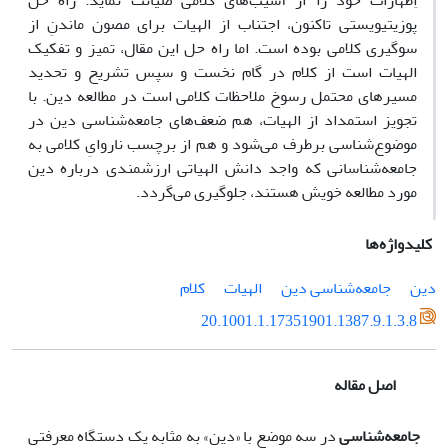
اِظهارات خود را از آسیب‌های کلامی صیانت نماید. راه حل
پوزیتیویستی تاکنون، اجتناب از الهیات برای مصون ماندنِ از
سوگیری کلامی بوده است. اما راه حل این مقال، تمیز و تفکیک
الهیات است از کلام در گام نخست و سپس تشریح و تحدید
مسیرهای محتمل رسوخ ملاحظات کلامی است در مطالعه دین. با
تجویز استمداد از الهیات، هم ضعف‌های جامعه‌شناسی دین در
موضوع‌شناسی برطرف می‌شود و هم از برچسب ناروایِ کلامی به
جامعه‌شناسانی که واجد دانش الهیاتی ارزشمندی درباره دین
مورد مطالعه خویش هستند، جلوگیری می‌گردد.
کلیدواژه‌ها
دین
جامعه‌شناسی دین
الهیات
کلام
20.1001.1.17351901.1387.9.1.3.8
اصل مقاله
جامعه‌شناسی
در سه موضع با «دین» به مثابه یک دستگاه معرفتی