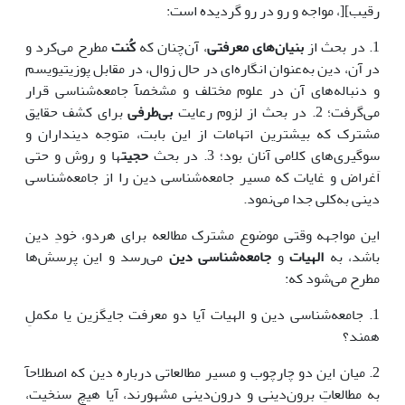
رقیب][، مواجه و رو در رو گردیده است:
1. در بحث از
بنیان‌های معرفتی
، آن‌چنان که
کُنت
مطرح می‌کرد و
در آن، دین به‌عنوان انگاره‌ای در حال زوال، در مقابل پوزیتیویسم
و دنباله‌های آن در علوم مختلف و مشخصآ جامعه‌شناسی قرار
می‌گرفت؛ 2. در بحث از لزوم رعایت
بی‌طرفی
برای کشف حقایق
مشترک که بیشترین اتهامات از این بابت، متوجه دینداران و
سوگیری‌های کلامی آنان بود؛ 3. در بحث
حجیت
ها و روش و حتی
اَغراض و غایات که مسیر جامعه‌شناسی دین را از جامعه‌شناسی
دینی به‌کلی جدا می‌نمود.
این مواجهه وقتی موضوع مشترک مطالعه برای هردو، خودِ دین
باشد، به
الهیات
و
جامعه‌شناسی دین
می‌رسد و این پرسش‌ها
مطرح می‌شود که:
1. جامعه‌شناسی دین و الهیات آیا دو معرفت جایگزین یا مکملِ
همند؟
2. میان این دو چارچوب و مسیر مطالعاتی درباره دین که اصطلاحآ
به مطالعاتِ برون‌دینی و درون‌دینی مشهورند، آیا هیچ سنخیت،