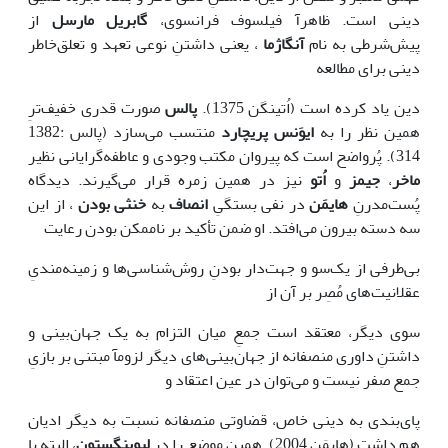
دینی است. ظاهرآ فیلسوف فرانسوی،
گابریل مارسل
از
پیش‌شرطی به نام
آنگاژما
، یعنی داشتنِ نوعی تعهد و تعلق‌خاطر
دینی برای مطالعه
دین یاد کرده است (اُتینگن 1375).
پالس
صورت قدری خفیف‌ترِ
همین نظر را به
ایوَنس پریچارد
منتسب می‌سازد (پالس :1382
314). پُرواضح است که پیروان مکتب وجودی و عاطفه‌گرایانی نظیر
ماخر
،
جیمز
و
اُتو
نیز در همین زمره قرار می‌گیرند. دیدگاه
پُست‌مدرنِ
هایمَن
در نفی بستگیِ
انصاف
به
خنثی بودن
، از این
سه دسته بیرون می‌افتد. او ضمن تأکید بر ناممکن بودن رعایت
بی‌طرفی از یک‌سو و جهت‌دار بودنِ روش‌شناسی‌ها و زمینه‌مندیِ
عقلانیت‌های مُصِر بر آن از
سوی دیگر، معتقد است جمعِ میان التزام به یک جهان‌بینی و
داشتنِ داوری منصفانه از جهان‌بینی‌های دیگر لزومآ مبتنی بر بازیِ
جمع صفر نیست و می‌توان در عین اعتقاد و
پای‌بندی به دینی خاص، قضاوتی منصفانه نسبت به دیگر ادیان
هم داشت (هایمَن 2004). همین موضع را در
لیوینگستون
، البته با