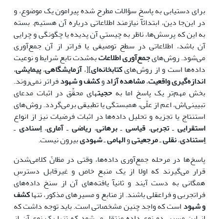
برای دستیابی به پاسخ سؤالات مطرح شده پیرامون یک موضوع، و
در این‌جا دین، ابتدائآ نیازمند اطلاعاتی درباره آن هستیم. بسته
به این که پرسش‌ها، ناظر به چیستیِ آن پدیده یا چگونگی و چرایی
آن باشد، اطلاعاتی در سطح توصیفی یا فراتر از آن جمع‌آوری
می‌شود. روش‌های
جمع‌آوری اطلاعات
به‌شدت تابع شرایط و نوعیت
داده‌ها است و از روش‌های
کتابخانه‌ای
][،
آزمایشگاهی
،
پیمایشی
،
اندازه‌گیری واقعیت
،
مشاهده آزاد
و
کشف و شهود
فراتر نمی‌روند.
بخش مهم‌ترِ یک پاسخ اما به
حجیت
های محقِّق در اثبات مدعای
تبیینی‌اش، اعم از علّی، همبستگی یا تطبیقی برمی‌گردد. روش‌های
استنتاج یا تجزیه و تحلیل داده‌ها در اثبات فرضیات نیز از انواع
استقرایی
ـ
تجربی
،
قیاسی
ـ
برهانی
،
ریاضی
ـ
آماری
،
اِسنادی
ـ
اِستنادی
،
نقلی
ـ
مرجعیتی
و
الهامی
ـ
شهودی
بیرون نیست.
پاسخ‌ها در مرحله جمع‌آوری داده‌ها، وقتی در مظانّ کلامی‌شدن
قرار می‌گیرند که اولا از یک منبع خاص و غیرقابل دسترسِ
همگانی به دست آیند و ثانیآ یافته‌های آن از سنخ داده‌های
فراتجربی و فراعقلی باشند. از منابع و مسیرهای مذکور، تنها
کشف
و شهود
است که واجد چنین مشخصاتی است. باید توجه داشت که
از این مسیر، دو نوع داده منتقل می‌شود که تنها یک نوعِ آن از