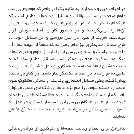
در اطراف دین و دینداری به مثابه یک امرِ واقع که موضوع بررسی
علوم متعددی است، سؤالات و مسائل عدیده‌ای مطرح است که
هرکدام با نظر به اَغراض و روش‌های پذیرفته خویش، برخی از
آن‌ها را برمی‌گزینند و در دستور کار و تأملات خویش قرار
می‌دهند. هریک از علوم در حین بررسی و حل مسائلِ خود، به
طرح مسائل جدیدتری نیز دامن می‌زند که بعضآ از حیطه عملِ آن
علم بیرون است و بسط و بررسی آن را باید از علوم و معرفت‌های
دیگر مطالبه کرد. همچنین ممکن است مسائلی مطرح شود که به
سبب داشتن ابعاد مختلف، به همکاری و تأمل مشترک چند رشته
علمی به موازات یا در امتداد یکدیگر نیاز باشد. در کنار دو دسته
پیشâگفته، یعنی مسائل
انحصاریِ
یک علم و مسائل
مشترکِ
علوم
همجوار، دسته سومی را هم نزد عالمان رشته‌های علمی می‌توان
یافت که از مسائل علوم دیگر است و به خطا مسئله خویش قلمداد
کرده‌اند. آن‌ها در هنگام بررسیِ این دسته از مسائل، در عمل به
کسوت عالمان دیگر در می‌آیند، هرچند ندانند یا به آن اذعان
ننمایند.
بنابراین برای حفظ و رعایت حیطه‌ها و جلوگیری از درهم‌ریختگی