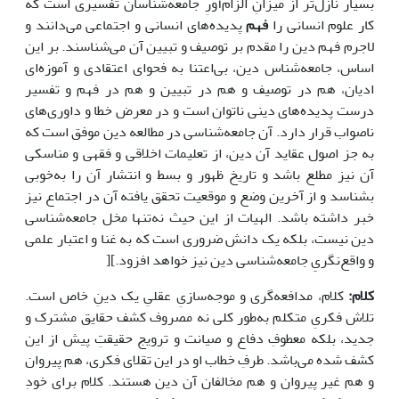
بسیار نازل‌تر از میزانِ الزام‌آورِ جامعه‌شناسان تفسیری است که
کار علوم انسانی را
فهم
پدیده‌های انسانی و اجتماعی می‌دانند و
لاجرم فهم دین را مقدم بر توصیف و تبیین آن می‌شناسند. بر این
اساس، جامعه‌شناس دین، بی‌اعتنا به فحوای اعتقادی و آموزه‌ای
ادیان، هم در توصیف و هم در تبیین و هم در فهم و تفسیر
درست پدیده‌های دینی ناتوان است و در معرض خطا و داوری‌های
ناصواب قرار دارد. آن جامعه‌شناسی در مطالعه دین موفق است که
به جز اصول عقاید آن دین، از تعلیمات اخلاقی و فقهی و مناسکی
آن نیز مطلع باشد و تاریخ ظهور و بسط و انتشار آن را به‌خوبی
بشناسد و از آخرین وضع و موقعیت تحقق یافته آن در اجتماع نیز
خبر داشته باشد. الهیات از این حیث نه‌تنها مخل جامعه‌شناسی
دین نیست، بلکه یک دانش ضروری است که به غنا و اعتبار علمی
و واقع‌نگریِِ جامعه‌شناسی دین نیز خواهد افزود.][
کلام:
کلام، مدافعه‌گری و موجه‌سازیِ عقلیِ یک دینِ خاص است.
تلاش فکریِ متکلم به‌طور کلی نه مصروف کشف حقایق مشترک و
جدید، بلکه معطوفِ دفاع و صیانت و ترویج حقیقتِ پیش از این
کشف شده می‌باشد. طرفِ خطاب او در این تقلای فکری، هم پیروان
و هم غیر پیروان و هم مخالفان آن دین هستند. کلام برای خودِ