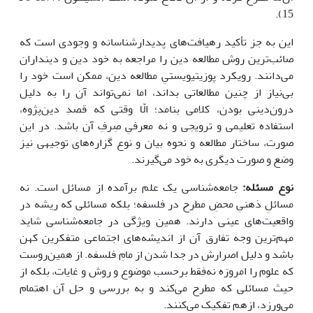
15).
این به جز تأکید رهیافت‌های پدیدارشناسانه و وجودی است که
صائب‌ترین روش مطالعه دین را مراجعه به خود دین و دینداران
می‌دانند. رویکرد پوزیتیویستیِ مطالعه دین، ممکن است خود را
بی‌نیاز از چنین مطالعاتی بداند، اما نمی‌تواند آن را به دلیل
درون‌دینی بودن، کلامی بنامد؛ الّا وقتی که قصدِ دین‌پژوه،
استفاده تعلیمی و ترویجی و نه معرفیِ صِرفِ آن باشد. در این
صورت، ساختار مطالعه و نحوه بیان و نوع گزاره‌های توجیهی نیز
وضع و صورت دیگری به خود می‌گیرند.
نوع مسئله:
جامعه‌شناسی یک علم برآمده از مسائل است. نه
مسائلِ ذهنیِ محضِ مطرح در فلسفه؛ بلکه مسائلی که ریشه در
واقعیت‌های عینی دارند. همین ویژگی در جامعه‌شناسی شاید
مهم‌ترین وجه تفارق آن از اندیشه‌های اجتماعی متفکرین کهن
باشد و دلیل اصرارش در جدا شدن از مامِ فلسفه. از همین‌روست
که علوم را امروزه نه‌فقط برحسب موضوع و روش و غایات، بلکه از
حیث مسائلی که مطرح می‌کند و به بررسی و حل آن اهتمام
می‌ورزد، ازهم تفکیک می‌کنند.