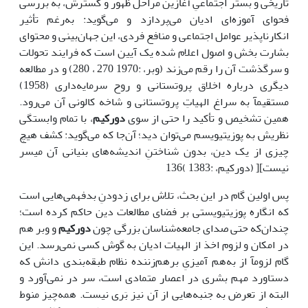
تاریخی و بستر اجتماعیِ آغازین مراحل ظهور و گسترش، به بررسی
فحوای آموزه‌ای ادیان می‌پردازد و می‌گوید: به‌رغم تأثیر
انکارناپذیر عوامل اجتماعی و منافع فردی، این جهان‌بینی و محتوای
بشارت بخش و اصول اعلام شده یک آیین است که فرایند تحولات
و سرگذشت آن را رقم می‌زند (وبر، :1970 270 ، 280) و در مطالعه
دیگری درباره اخلاق پروتستانی و روح سرمایه‌داری (1958)
مستقیمآ به سراغ الهیاتِ پروتستانی و شاخه کالونی آن می‌رود.
همین تشخیص و تأکید را حتی از سوی
دورکیم
، با تمام وابستگی
نظریش به پوزیتیویسم می‌توان دید؛ آن‌جا که می‌گوید: کشف هیچ
چیزی از یک دین، بدون شناختنِ اندیشه‌های بنیانی آن میسر
نیست][ (دورکیم، :1383 )136
پس اولین گام در این بحث، تلاش برای زدودنِ بدفهمی‌هایی است
که انگاره پوزیتیویستی بر فضای مطالعات دین حاکم کرده است؛
چندان‌که حتی صدای جامعه‌شناسان بزرگی چون
دورکیم
و وبر هم
در امکان و لزوم اخذ از الهیات ادیان به گوش کسی نمی‌رسد. این
گام لزومآ از به‌هم آمیزیِ برهم‌زننده نظام طبقه‌بندی دانش که
دستاورد مهم بشری در اعصار متمادی است، سر در نمی‌آورد و
البته از تعرض به جنبه‌هایی از آن نیز بَری نیست. همه‌چیز منوط