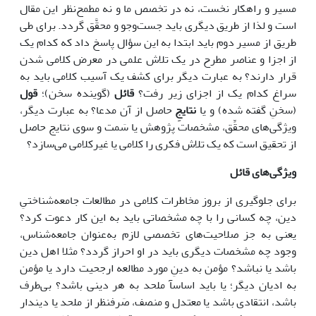
مسیر و راهکار نخست، نه در تخصص ما و نه مطمح‌نظر این مقال
است و لذا از طریق دیگری باید جست‌وجو و محقَّق گردد. برای طی
طریق از مسیر دوم باید ابتدا به این سؤال پاسخ داد که کدام یک
از اجزا و عناصر مطرح در یک تلاش علمی در معرض کلامی شدن
قرار دارند؟ به عبارت دیگر برای کشف یک آسیب کلامی باید به
سراغ کدام یک از اجزای زیر رفت؟
قائل
(گوینده سخن)؛
قول
(سخنِ گفته شده) و یا
نتایجِ
حاصل از آن مدعا؟ به عبارت دیگر،
ویژگی‌های محقِّق، مشخصات پژوهش یا سَمت و سوی نتایج حاصل
از تحقیق است که یک تلاش فکری را کلامی یا غیرکلامی می‌سازد؟
ویژگی‌های قائل
برای جلوگیری از بروز مخاطرات کلامی در مطالعات جامعه‌شناختیِ
دین، چه کسانی را با چه مشخصاتی باید به این کار دعوت کرد؟
یعنی به جز صلاحیت‌های تخصصی لازم به‌عنوان جامعه‌شناس،
وجود چه مشخصات دیگری باید در او احراز گردد؟ مثلا اهل دین
باشد یا نباشد؟ مؤمن به دینِ مورد مطالعه ارجحیت دارد یا مؤمن
به ادیان دیگر؛ یا باید اساسآ ملحد به هر دینی باشد؟ بی‌طرف
باشد، انتقادی باشد یا معتدل و منصف، صَرفنظر از ملحد یا دیندار