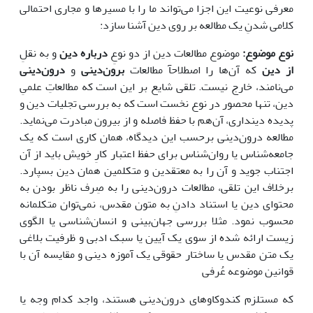
معرفی نوعیت این اجزا می‌تواند ما را با مسیرها و مجاری احتمالی
کلامی شدنِ یک مطالعه بر روی دین آشنا سازد:
نوع موضوع:
موضوع مطالعات دین از دو نوعِ
درباره دین
و به نقلِ
از دین
که آن‌ها را اصطلاحآ مطالعات
برون‌دینی
و
درون‌دینی
می‌نامند، خارج نیست. تلقی شایع بر این است که مطالعاتِ علمیِ
دین، تنها محصور در نوع نخست است که به بررسی تجلیات دین و
پدیده دینداری، آن‌هم با حفظ فاصله و از بیرون مبادرت می‌نماید.
مطالعه درون‌دینی برحسب این دیدگاه، همان کاری است که یک
جامعه‌شناس یا روان‌شناس برای حفظ اعتبار کارِ خویش باید از آن
اجتناب جوید و آن را به معتقدین و متکلمین همان دین بسپارد.
برخلاف این تلقی، مطالعات درون‌دینی را به صِرف ناظر بودن به
محتوای دین یا استناد دادنِ به متون مقدس، نمی‌توان متکلمانه
محسوب نمود. مثلا بررسی جهان‌بینی و انسان‌شناسی یا الگوی
زیست ارائه شده از سوی یک آیین یا سبک ادبی و ظرفیت بلاغی
یک متن مقدس یا ساختار حقوقی یک آموزه دینی و مقایسه آن با
قوانین موضوعه عُرفی
که مستلزم کندوکاوهای درون‌دینی هستند، واجد کدام وجه یا