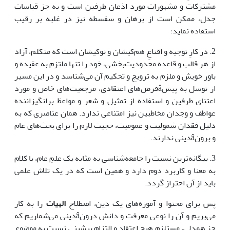
مشترکات و مشهورات مورد اذعان طرفین است و به جز قیاسات
جدل، ممکن است از برهان و سفسطه نیز در غلبه بر رقیب
استفاده نماید؛
2. در کارِ توجیه و اقناعِ هم‌کیشان و نوکیشان است که متکلم، آزاد
از هر قالب و قاعده محدودیت‌بخشی، خود را تنها ملتزم به عقیده و
باور خویش و ملزم به ترویج و تحکیم آن می‌شناسد و در این مسیر
از توسل به پیشâفرض‌های اعتقادی، مرجعیت‌های خاص و مورد
اعتنای طرفین و استفاده از تمثیل و شعر و مواعظ برانگیزاننده
عواطف و وجدان مخاطبین نیز امتناعی ندارد. همان عناصری که به
دلیل فقدان شمولیت و عمومیت، حجیت لازم را برای بحث‌های عام
و برونâدینی ندارند.
3. بیگانه‌ترین نسبت را جامعه‌شناسی به مثابه یک علمِ عام، با کلام
به معنا و کاربرد دوم دارد و همین است که در یک تلاش علمی
باید از آن احتراز گردد.
پس برای محتوا و آموزه‌های یک دین، اصطلاح
الهیات
را به کار
می‌بریم و آن را نوعی معرفت و دانش درونâدینی می‌شماریم که
جز همدلی، مستلزم هیچ اعتقاد و التزام پیشینی نسبت به موضوع