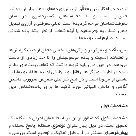
تردید در امکان نهیِ محقِّق از پیش‌آورده‌های ذهنی، از آن دو نیز
جدی‌تر است و با مخالفت‌های گسترده‌تری در میان
معرفت‌شناسان مواجه گردیده است. تخلّیِ معرفتی و آرزوی تبدیل
ذهن انسان به لوح سفید یا آینه شفاف، از نظر ایشان، نه شدنی
است و نه لازم است و نه مفید.
پس، تأکید و تمرکز بر ویژگی‌های شخصی محقِّق از حیث گرایش‌ها
و تعلقات، اهمیت و بلکه موضوعیتش را تا حد زیادی از دست
می‌دهد. در عین حال باید توجه داشت که تمامی بحث‌های مطرح
شده در اطراف ویژگی‌های
قائل
و بی‌طرفی او، به تعلقات و تمایلات
عاطفی او مربوط است و در هیچ شرایطی متعرض ضرورتِ داشتنِ
آگاهی و دانش الهیاتی مورد تأکید ما برای جامعه‌شناس دین
نیست.
مشخصات قول
مشخصات
قول
که منظور از آن در اینجا همان اجزای متشکله یک
تحقیق است، در ذیل چهار عنوانِ
موضوع
،
مسئله
،
پاسخِ
مسئله و
پیش‌فرض
های مستتر در آن، قابل تفکیک و توضیح است. بررسی و