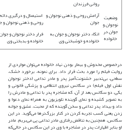
روانی فرزندان
آرامش روحی و ذهنی نوجوان و
استیصال و درگیری دائم
وضعیت
جوان
روحی و ذهنی نوجوان و ج
نوجوان و
جوان در
اتکاء دختر نوجوان و جوان به
فرار دختر نوجوان و جوان 
خانواده
خانواده و خوشبختی وی
خانواده و بدبختی وی
درخصوص مخدوش و بیمار بودن نهاد خانواده می‌توان مواردی از
روایت فیلم را مورد بحث قرار داد. برای نمونه، برخورد خشک،
سطحی، بی‌تدبیر خشنونت‌آمیز پدر و مادر تداعی (دختر نوجوان
نقش اول فیلم) در سکانس نیروی انتظامی و پزشکی قانونی و
یکی، دو سکانس بعد از آن، که مشاجره پدر با تداعی و مادرش را
به تصویر کشیده و نمای گوینده تلویزیون به همراه نمای دعوا و
داد و بیداد پدر تداعی و سخن گوینده که از محبت، عشق و جوانه
زدن یعنی کسب تجربه کردن در کنار بزرگ‌ترها می‌گوید. در این
سکانس، همچنین به تناقض رفتاری مادر تداعی پی می‌بریم. مادر
او بنابر اظهارات پدر در مشاجره با وی در این سکانس در حالی‌که