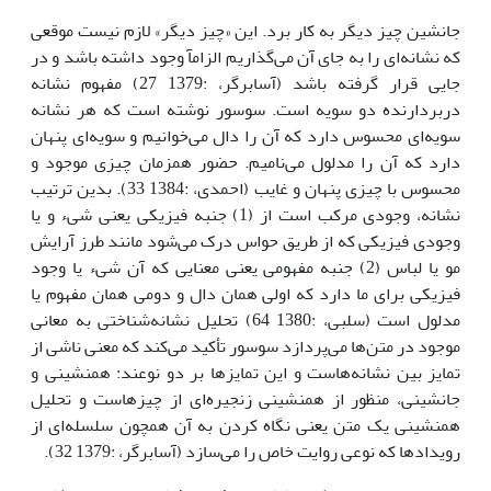
جانشین چیز دیگر به کار برد. این «چیز دیگر» لازم نیست موقعی
که نشانه‌ای را به جای آن می‌گذاریم الزامآ وجود داشته باشد و در
جایی قرار گرفته باشد (آسابرگر، :1379 27) مفهوم نشانه
دربردارنده دو سویه است. سوسور نوشته است که هر نشانه
سویه‌ای محسوس دارد که آن را دال می‌خوانیم و سویه‌ای پنهان
دارد که آن را مدلول می‌نامیم. حضور همزمان چیزی موجود و
محسوس با چیزی پنهان و غایب (احمدی، :1384 33). بدین ترتیب
نشانه، وجودی مرکب است از (1) جنبه فیزیکی یعنی شیء و یا
وجودی فیزیکی که از طریق حواس درک می‌شود مانند طرز آرایش
مو یا لباس (2) جنبه مفهومی یعنی معنایی که آن شیء یا وجود
فیزیکی برای ما دارد که اولی همان دال و دومی همان مفهوم یا
مدلول است (سلبی، :1380 64) تحلیل نشانه‌شناختی به معانی
موجود در متن‌ها می‌پردازد سوسور تأکید می‌کند که معنی ناشی از
تمایز بین نشانه‌هاست و این تمایزها بر دو نوعند: همنشینی و
جانشینی، منظور از همنشینی زنجیره‌ای از چیزهاست و تحلیل
همنشینی یک متن یعنی نگاه کردن به آن همچون سلسله‌ای از
رویدادها که نوعی روایت خاص را می‌سازد (آسابرگر، :1379 32).