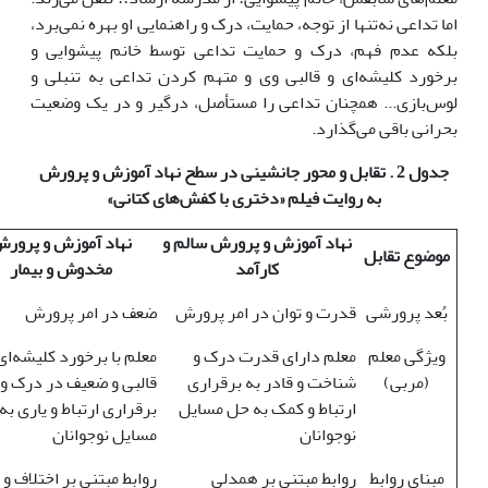
اما تداعی نه‌تنها از توجه، حمایت، درک و راهنمایی او بهره نمی‌برد،
بلکه عدم فهم، درک و حمایت تداعی توسط خانم پیشوایی و
برخورد کلیشه‌ای و قالبی وی و متهم کردن تداعی به تنبلی و
لوس‌بازی... همچنان تداعی را مستأصل، درگیر و در یک وضعیت
بحرانی باقی می‌گذارد.
جدول 2 . تقابل و محور جانشینی در سطح نهاد آموزش و پرورش
به روایت فیلم «دختری با کفش‌های کتانی»
نهاد آموزش و پرورش سالم و
نهاد آموزش و پرور
موضوع تقابل
کارآمد
مخدوش و بیمار
بُعد پرورشی
قدرت و توان در امر پرورش
ضعف در امر پرورش
ویژگی معلم
معلم دارای قدرت درک و
معلم با برخورد کلیشه‌ای
(مربی)
شناخت و قادر به برقراری
قالبی و ضعیف در درک و
ارتباط و کمک به حل مسایل
برقراری ارتباط و یاری به
نوجوانان
مسایل نوجوانان
مبنای روابط
روابط مبتنی بر همدلی
روابط مبتنی بر اختلاف و 