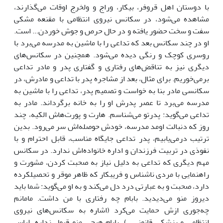
با دوستان اهل قروفر، بیکار، وراج و ولخرج اوقات می‌گذارند،
مشاهده می‌شود، در سکانس نیروی انتظامی با مقنعه مشکی
سفت و سخت حضور یافته و در حال حرص و جوش خوردن... است.
او در چند سکانس بعد که تداعی را با ماشین به مدرسه می‌برد با
روسری کوچک و رنگی دیده می‌شود. همچنین در سکانس‌های
دیگری نیز به تناقض‌های رفتاری و گفتاری پدر و مادر تداعی
برمی‌خوریم. برای مثال، بعد از مشاجره پدر با تداعی و مادرش، در
سکانسی مادر بنا به خواست و تصمیم پدر، تداعی را با ماشین به
مدرسه می‌برد تا عصر پدرش او را به خانه برگرداند. مادر به
تداعی می‌گوید: پدرتو می‌شناسم. هارت و پورت‌هاش الکیه، چند
روز که دنبالت اومد مدرسه، خودش حوصله‌اش سر می‌رود. بدین
ترتیب درمی‌یابیم، پدر تداعی جایگاه مناسب، قابل احترام و با
نفوذی در تربیت فرزندان و اداره خانواده‌اش ندارد. در سکانس
مهم دیگری که تداعی به دلیل نیاز به صحبت کردن، مشورت و
راهنمایی با مردی ناشناس و فریبکار که ظاهر موقر و تحصیلکرده
دارد، صحبت و به عبارتی درد دل می‌کند و به او می‌گوید: شما باید
دیروز منو می‌دیدید. بابام چه رفتاری با من داشت. مامانم
چه‌جوری ازش حمایت می‌کرد (اشاره به سکانس‌های نیروی
انتظامی و پزشکی قانونی...). بابام هیچی منو قبول نداره. لباس