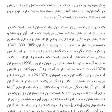
پیش موجود و بدیهی را بازتاب می‌دهند که مستقل از بازنمایی‌اش
در گفتمان‌ها، از جمله گفتمان‌های رسانه‌ها وجود دارد. نوع دوم
نظریه بازتاب که ممکن است با آن برخورد
کنید، روایتی تخصصی‌تر است. این روایت همان فرضی است که در
برخی از تحلیل‌های مارکسیستی می‌شود که بنابر آن، رویه‌ها و
شکل‌های فرهنگی و ارتباطی در واقع بازتاب‌های زیربنای اقتصادی
جامعه مورد نظر هستند. (سولیوان و دیگران، :1385 339 ـ 340).
رویکرد بازتاب گرچه ادبیات گسترده‌ای را دارد اما بر این فرض
مبتنی است که هنر آیینه‌ای است که جامعه را بازتاب می‌کند.
«نظریه آیینه »، توسط صاحبنظرانی چون جاروی (1998) و سورلن
(1379) بحث شده است، نظریه آیینه را آر. دورگنات در اثرش
آیینه‌ای برای انگلستان کاوید (سولن، :1379 26). کسانی که فیلم
می‌سازند در همان مملکتی زندگی می‌کنند که بیشتر تماشاگرانِ
آتیِ اثر آن‌ها زندگی می‌کنند و مشکلات و چشم‌اندازهای آن‌ها
برای آینده تا حدودی مشترک است؛ این فیلم‌سازان جز این‌که در
فیلم‌هایشان به حد افراط به فانتزی روی آورده باشند، چیزی از
دلمشغولی‌های ]واقعی[ خود را ـ خواه که تنها برای جلب تماشاگران
ـ در آن می‌گنجانند. فیلم واقعیت نیست اما در عین حال نمی‌تواند