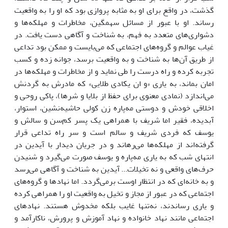
گذشت، در واقع برای او به مثابه پروازی بود که او را به واقعیت
رساند. او با عبور از مسائل سهمگین، مخاطرات و مهلکه‌ها و
دشواری‌های متعدد به فهم، به شناخت و آگاهی دست یافت. در
غیاب عوالم و گروه‌های اجتماعی که می‌بایست و ممکن بود تداعی
از طریق آن‌ها به شناخت و به واقعیت برسد، جوانه زده و کسب
تجربه کرده و راه درست را طی نماید و از مخاطرات و مهلکه‌ها در
امان بماند، به یاری «و ان یکادی طلایی» که مادرش به گردنش
می‌اندازد (نمادی معنوی برای حفظ از بلایا و شرها)، پاکی روحی و
اخلاقی خودش و دوستی مه‌پاره زن کولی حاشیه‌نشین، استوار،
آبدیده، فقیر اما شریف با همراهی یک پسر کم‌سن و سالش و
یوسف که فردی شریف و سالم است و سر راه تداعی قرار
گرفته‌اند از مهلکه‌ها می‌رهاند و در جریان دیدار با آیدین در
انتهای شب که به یاری مه‌پاره و یوسف صورت می‌گیرد و شنیدن
حرف‌های واقعی و نه تخیلات... آیدین به شناخت و آگاهی می‌رسد
و به خانه‌ای که در انتظار اوست برمی‌گردد. اما نهادها و گروه‌های
اجتماعی که در عبور از مجاز و تخیل به واقعیت او را همراهی کرده
و یاری رساندند، نه‌تنها غایب بلکه مخدوش هستند. نهادهای
اجتماعی مانند نهاد خانواده و نهاد آموزش و پرورش، ناکارآمد و