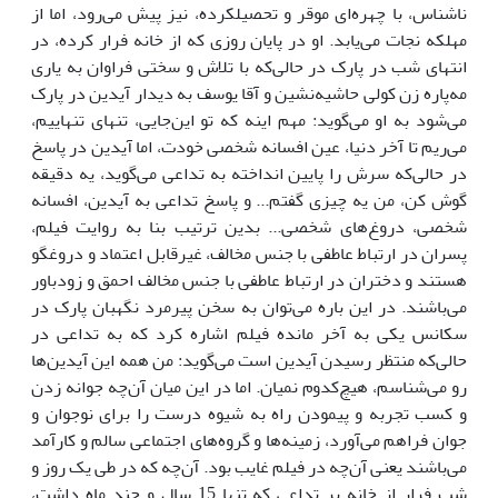
ناشناس، با چهره‌ای موقر و تحصیلکرده، نیز پیش می‌رود، اما از
مهلکه نجات می‌یابد. او در پایان روزی که از خانه فرار کرده، در
انتهای شب در پارک در حالی‌که با تلاش و سختی فراوان به یاری
مه‌پاره زن کولی حاشیه‌نشین و آقا یوسف به دیدار آیدین در پارک
می‌شود به او می‌گوید: مهم اینه که تو این‌جایی، تنهای تنهاییم،
می‌ریم تا آخر دنیا، عین افسانه شخصی خودت، اما آیدین در پاسخ
در حالی‌که سرش را پایین انداخته به تداعی می‌گوید، یه دقیقه
گوش کن، من یه چیزی گفتم... و پاسخ تداعی به آیدین، افسانه
شخصی، دروغ‌های شخصی... بدین ترتیب بنا به روایت فیلم،
پسران در ارتباط عاطفی با جنس مخالف، غیرقابل اعتماد و دروغگو
هستند و دختران در ارتباط عاطفی با جنس مخالف احمق و زودباور
می‌باشند. در این باره می‌توان به سخن پیرمرد نگهبان پارک در
سکانس یکی به آخر مانده فیلم اشاره کرد که به تداعی در
حالی‌که منتظر رسیدن آیدین است می‌گوید: من همه این آیدین‌ها
رو می‌شناسم، هیچ‌کدوم نمیان. اما در این میان آن‌چه جوانه زدن
و کسب تجربه و پیمودن راه به شیوه درست را برای نوجوان و
جوان فراهم می‌آورد، زمینه‌ها و گروه‌های اجتماعی سالم و کارآمد
می‌باشند یعنی آن‌چه در فیلم غایب بود. آن‌چه که در طی یک روز و
شب فرار از خانه بر تداعی که تنها 15 سال و چند ماه داشت،