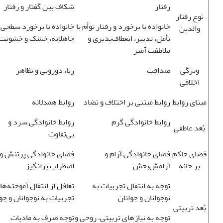
رفتار
شکاف بین گفتار و رفتار
نوع رفتار
خانواده با برخورد و رفتار توأم با
خانواده با برخورد سطحی،
والدین
تأمل، تدبیر، انعطاف‌پذیری و
جاهلانه، خشک و خشونت‌آ
ملاطفت ‌‌آمیز
ویژگی
صداقت
ریا، دورویی و تظاهر
اخلاقی
مبنای روابط
روابط مبتنی بر اختلاف و تضاد
روابط همدلانه
روابط خانوادگی گرم
روابط خانوادگی سرد و
بُعد عاطفی
بی‌تفاوت
فضای حاکم
فضای خانوادگی آرام و
فضای خانوادگی پرتنش و
بر خانه
آرامش‌بخش
اضطراب برانگیز
توجه به انتقال تجربیات به
تغافل از انتقال آموخته‌ها 
نوجوانان و جوانان
تجربیات به نوجوانان و جو
بُعد تربیتی
توجه به نیازهای تربیتی، روحی و
توجه صرف به مادیات