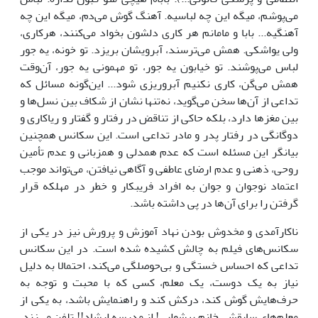
می‌پوشم، میگه این چه لباسیه. آهنگ گوش می‌دم، میگه این چه
آهنگیه... بابا و مامانم هر کاری دلشون بخواد می‌کنند، هرکاری،
ولی یواشکی. همش می‌ترسند، آبرویشان بریزد. تو خونه، یه جور
لباس می‌پوشند. تو خیابون یه جور، تو مهمونی یه جور، آن‌وقت
همش می‌گن، کاری نکنیم آبروریزی شود... این‌گونه مسائل که
تداعی از آن‌ها سخن می‌گوید، نه‌تنها نشان از شکاف بین نسل‌ها و
بین مغزها دارد، بلکه حاکی از تناقض در رفتار و گفتار و ریاکاری و
دوگانگی در رفتار پدر و مادر تداعی است. این سکانس همچنین
بیانگر این مسئله است که عدم همدلی و همزبانی و عدم تأمین
روحی، ذهنی و عدم ارضای عاطفی و آگاهی نیافتن، می‌تواند موجب
اعتماد نوجوان و جوان به افراد فریبکار و خطر در مهلکه قرار
گرفتن را برای آن‌ها در پی داشته باشد.
ناکارآمدی و مخدوش بودن نهاد آموزش و پرورش نیز در یکی از
سکانس‌های فیلم به چالش کشیده شده است. در این سکانس
تداعی که احساس خستگی و بی‌حوصلگی می‌کند، احتمالا به دلیل
نیاز به یک دوست، یک معلم، کسی که با محبت و توجه به
حرف‌هایش گوش کند، درکش کند و راهنمایش باشد، به یکی از
معلم‌های سابقش، خانم پیشوایی! از مدرسه ارشاد!! تلفن می‌زند.