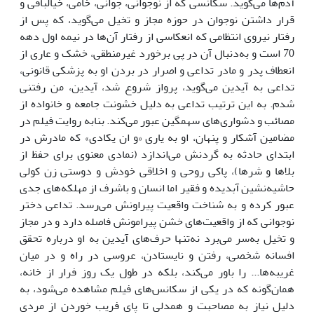
آدم‌ها می‌گوید. سکانسی که از نوجوانی، جوانی، خامی، خیالبافی و
قرار داشتن نوجوان در حوزه مجاز و تخیل می‌گوید، که پس از
رفتار نیروی انتظامی که انعکاسی از رفتار آن‌ها در نیمه اول دهه
70 است و به‌دنبال آن در پی برخورد غیرمنطقی، خشک و عاری از
انعطاف پدر و مادر تداعی و اصرار در بردن او به پزشکی قانونی،
تداعی به آیدین می‌گوید، پرواز شروع شد، آیدین، من رفتنی
شدم. به این ترتیب تداعی به دلیل خشونت جامعه و خانواده از
مصائب و دشواری‌های سهمگین عبور می‌کند. بنابه روایت فیلم در
مضامین آشکار و پنهان، او به یاری «و ان یکادی» که مادرش در
ابتدای حادثه به گردنش می‌اندازد (نمادی معنوی برای حفظ از
بلاها و شرها)، پاکی روحی و اخلاقی خودش و دوستی زن کولی
حاشیه‌نشین آبدیده و فقیر اما انسان و باشرف از مهلکه‌های جدی
عبور کرده و به شناخت واقعیت پیراونش می‌رسد. تداعی دختر
نوجوانی که از واقعیت‌های خشن پیرامونش فاصله دارد و در مجاز
و تخیل به‌سر می‌برد نه‌تنها حرف‌های آیدین به او درباره تحقق
افسانه شخصی، رفتن و نایستادن، عروسی در راه و در میان
غریبه‌ها... را باور می‌کند، بلکه در طول یک روز فرار از خانه،
همان‌گونه که در یکی از سکانس‌های فیلم مشاهده می‌شود، به
دلیل نیاز به مصاحبت و همدلی تا پای فریب خوردن از مردی