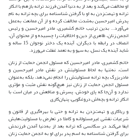
او مخالفت می‌کند و بعد از به دنیا آمدن فرزند ترانه بازهم با انکار
ترانه و تهمت‌زدن به او با گرفتن شناسنامه برای بچه ترانه به نام
پدرش امیرحسین به‌شدت مخالفت کرده و از آن ممانعت به‌عمل
می‌آورد... بدین ترتیب خانم کشمیری، مادر امیرحسین و رئیس
انجمن زنان، ظاهری از دین و اخلاقیات را چسبیده و از محتوای آن،
انصاف در رابطه با دیگران، آینده یک دختر نوجوان 15 ساله و
شاید آینده یک نسل، به سهو و به تعمد غفلت می‌ورزد.
خانم کشمیری، مادر امیرحسین که مسئول انجمن حمایت از زنان
است، نه‌تنها به لحاظ مسئولیتش در نقش مادر امیرحسین و
مادربزرگ بچه ترانه مسئولیتش را انجام نمی‌دهد، بلکه به‌عنوان
مسئول انجمن حمایت از زنان نیز هیچ‌گونه نقش مثبت و مؤثری
ندارد و آن‌جا که پای خودش، پسرش و منافعش در میان است با
انکار ترانه و بچه‌اش دروغگویی، پنهان‌کاری
و ریاکاری و تهمت‌زدن به ترانه و حتی با بهره‌گیری از قانون و
شرعیات نقشی غیرمسئولانه و کاملا در تعارض با مسئولیت‌هایش
ایفا می‌کند در سکانسی که ترانه بعد از به‌دنیا آمدن فرزندش
برای گرفتن شناسنامه به اسم پدر برای او به انجمن حمایت زنان