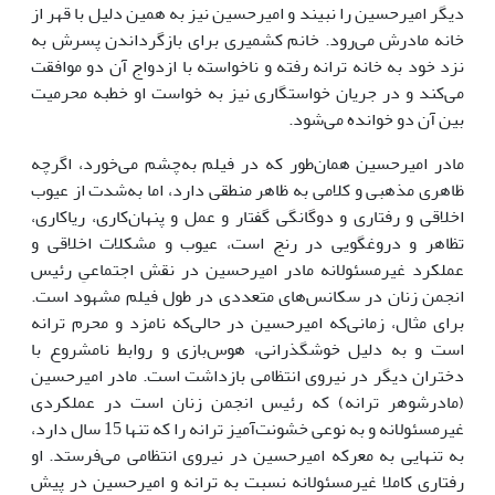
دیگر امیرحسین را نبیند و امیرحسین نیز به همین دلیل با قهر از
خانه مادرش می‌رود. خانم کشمیری برای بازگرداندن پسرش به
نزد خود به خانه ترانه رفته و ناخواسته با ازدواج آن دو موافقت
می‌کند و در جریان خواستگاری نیز به خواست او خطبه محرمیت
بین آن دو خوانده می‌شود.
مادر امیرحسین همان‌طور که در فیلم به‌چشم می‌خورد، اگرچه
ظاهری مذهبی و کلامی به ظاهر منطقی دارد، اما به‌شدت از عیوب
اخلاقی و رفتاری و دوگانگی گفتار و عمل و پنهان‌کاری، ریاکاری،
تظاهر و دروغگویی در رنج است، عیوب و مشکلات اخلاقی و
عملکرد غیرمسئولانه مادر امیرحسین در نقش اجتماعیِ رئیس
انجمن زنان در سکانس‌های متعددی در طول فیلم مشهود است.
برای مثال، زمانی‌که امیرحسین در حالی‌که نامزد و محرم ترانه
است و به دلیل خوشگذرانی، هوس‌بازی و روابط نامشروع با
دختران دیگر در نیروی انتظامی بازداشت است. مادر امیرحسین
(مادرشوهر ترانه) که رئیس انجمن زنان است در عملکردی
غیرمسئولانه و به نوعی خشونت‌آمیز ترانه را که تنها 15 سال دارد،
به تنهایی به معرکه امیرحسین در نیروی انتظامی می‌فرستد. او
رفتاری کاملا غیرمسئولانه نسبت به ترانه و امیرحسین در پیش