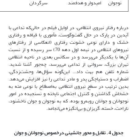
نوجوان
امیدوار و هدفمند
سرگردان
درباره رفتار نیروی انتظامی، در اوایل فیلم در حالی‌که تداعی با
آیدین در پارک در حال گفت‌وگوست، مأموری با قیافه و رفتاری
خشک و دارای نوعی خشونت رفتاری (انعکاسی از رفتارهای
نیروهای انتظامی در نیمه اول دهه 70) سر رسیده و از نسبت
آن‌ها با یکدیگر می‌پرسد و در سکانس بعدی در ناحیه انتظامی
تهران بزرگ، سروانی از تداعی می‌پرسد، چه‌جور آشنا شدید.
شماره تلفن هم بهت داد... این‌گونه سؤال‌ها، وحشت‌زدگی،
اضطراب و دستپاچگی پدر و مادر تداعی را نیز افزایش می‌دهد.
بدین ترتیب در سطح نیروی انتظامی به‌اصطلاح با نوعی مته به
خشخاش گذاشتن و کنترل اجتماعی ناپخته و نسنجیده در امور
نوجوانان و جوانان روبه‌رو بوده، که به نوجوان و جوان ناخشنود،
ناراحت، خسته، گریزان و بی‌انگیزه می‌انجامد.
جدول 4 . تقابل و محور جانشینی درخصوص نوجوانان و جوان