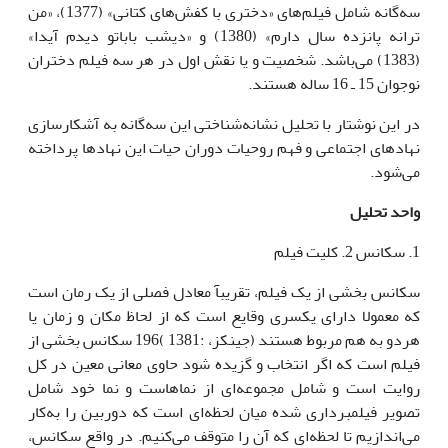
سه‌گانه شامل فیلم‌های «دختری با کفش‌های کتانی» (1377)، «من
ترانه پانزده سال دارم» (1380) و «دیشب باباتو دیدم آیدا»
(1383) می‌باشد. شخصیت و یا نقش اول در هر سه فیلم دختران
نوجوان 15 ـ 16 ساله هستند.
در این نوشتار با تحلیل نشانه‌شناختی این سه‌گانه به آشکارسازی
نهادهای اجتماعی و فهم روحیات دوران حیات این نهادها پرداخته
می‌شود.
واحد تحلیل
1. سکانس 2. کلیت فیلم
سکانس بخشی از یک فیلم، تقریبآ معادل فصلی از یک رمان است
که معمولا دارای یکسری وقایع است که از لحاظ مکان و زمان یا
هردو به هم مربوط هستند (جینکز، :1381 )196 سکانس بخشی از
فیلم است که اگر انتخاب و گزیده شود حاوی معانی معین در کل
روایت است و شامل مجموعه‌ای از نماهاست و نما خود شامل
تصویر فیلمبرداری شده میان لحظه‌ای است که دوربین را به‌کار
می‌اندازیم تا لحظه‌ای که آن را متوقف می‌کنیم. در واقع سکانس،