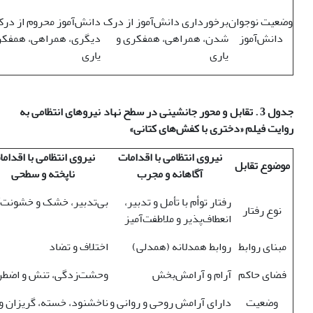
وضعیت نوجوان
برخورداری دانش‌آموز از درک
دانش‌آموز محروم از در
دانش‌آموز
شدن، همراهی، همفکری و
دیگری، همراهی، همفکر
یاری
یاری
جدول 3 . تقابل و محور جانشینی در سطح نهاد نیروهای انتظامی به
روایت فیلم «دختری با کفش‌های کتانی»
نیروی انتظامی با اقدامات
نیروی انتظامی با اقدام
موضوع تقابل
آگاهانه و مجرب
ناپخته و سطحی
رفتار توأم با تأمل و تدبیر،
بی‌تدبیر، خشک و خشونت‌آ
نوع رفتار
انعطاف‌پذیر و ملاطفت‌آمیز
مبنای روابط
روابط همدلانه (همدلی)
اختلاف و تضاد
فضای حاکم
آرام و آرامش‌بخش
وحشت‌زدگی، تنش و اضطر
وضعیت
دارای آرامش روحی و روانی و
ناخشنود، خسته، گریزان و