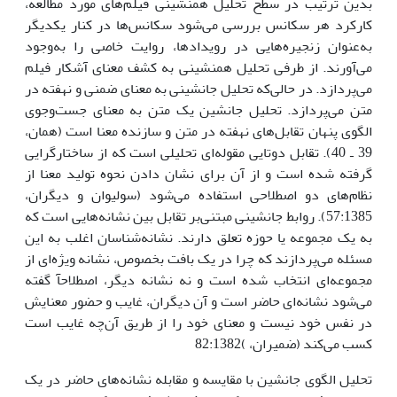
بدین ترتیب در سطح تحلیل همنشینی فیلم‌های مورد مطالعه،
کارکرد هر سکانس بررسی می‌شود سکانس‌ها در کنار یکدیگر
به‌عنوان زنجیره‌هایی در رویدادها، روایت خاصی را به‌وجود
می‌آورند. از طرفی تحلیل همنشینی به کشف معنای آشکار فیلم
می‌پردازد. در حالی‌که تحلیل جانشینی به معنای ضمنی و نهفته در
متن می‌پردازد. تحلیل جانشین یک متن به معنای جست‌وجوی
الگوی پنهان تقابل‌های نهفته در متن و سازنده معنا است (همان،
39 ـ 40). تقابل دوتایی مقوله‌ای تحلیلی است که از ساختارگرایی
گرفته شده است و از آن برای نشان دادن نحوه تولید معنا از
نظام‌های دو اصطلاحی استفاده می‌شود (سولیوان و دیگران،
57:1385). روابط جانشینی مبتنی‌بر تقابل بین نشانه‌هایی است که
به یک مجموعه یا حوزه تعلق دارند. نشانه‌شناسان اغلب به این
مسئله می‌پردازند که چرا در یک بافت بخصوص، نشانه ویژه‌ای از
مجموعه‌ای انتخاب شده است و نه نشانه دیگر، اصطلاحآ گفته
می‌شود نشانه‌ای حاضر است و آن دیگران، غایب و حضور معنایش
در نفس خود نیست و معنای خود را از طریق آن‌چه غایب است
کسب می‌کند (ضمیران، )82:1382
تحلیل الگوی جانشین با مقایسه و مقابله نشانه‌های حاضر در یک