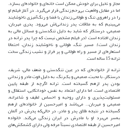
مجاز و تخیل برای خودش ممکن است خانه‌ای و خانواده‌ای بسازد.
اما در مقابل واقعیت بی‌رحم زندگی قرار می‌گیرد. در آغاز فیلم او
را در راهروی تنگ و طولانی زندان با فضا و رنگ‌آمیزی ناخوشایند
می‌بینیم که به ملاقات پدر زندانی‌اش می‌رود. پدری مهربان،
صمیمی، درستکار که شاید به دلیل تنگدستی و مسائل مالی به
زندان افتاده است (در فیلم مشخص نیست که چرا پدر ترانه در
زندان است). مسیر تنگ، طولانی و ناخوشایند زندان، احتمالا
استعاره‌ای از مسیر و راه طولانی و پر فراز و نشیب زندگی سخت
ترانه 15 ساله است.
ترانه از خانواده‌ای که در عین تنگدستی و ضعف مالی، شریف،
درستکار، با محبت، صمیمی و یک‌رنگ، به دلیل فوت مادر و زندانی
بودن پدر ازهم گسیخته است. ترانه اگرچه از طبقه پایین
اقتصادی است، اما دارای اعتماد به نفس، خوداتکایی، استقلال و
مسئولیت‌پذیری و دارای روحیه و احساس لطیف و شاعرانه،
صمیمی و مهربان... می‌باشد و امیرحسین از خانواده‌ای ازهم
گسیخته در نتیجه طلاق پدر و مادر، در حالی‌که پدرش در آلمان
به‌سر می‌برد او با مادرش در ایران زندگی می‌کند. خانواده
امیرحسین از طبقه اقتصادی نسبتآ مرفه ولی دارای کشمکش‌های