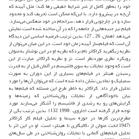
خود را به‌طور کامل از شر شرایط حقیقی رها کند؛ مثل آیینه که
آن‌چه در پیش‌رو دارد، با این‌که ممکن است تحریف کند و محدود
سازد و در چارچوبی قرار دهد، سرانجام در خود منعکس می‌سازد.
فیلم نیز جنبه‌هایی از جامعه را که در آن ساخته شده است نمایش
می‌دهد (همان، 26 ـ 27). بدین ترتیب فرضیه اساسی این دیدگاه
آن است که فیلم‌ساز آیینه زمان خود است. در این میان می‌توان از
نظریه زیگفرید کراکائر نام بردکه نظریه او در این نوشتار به‌عنوان
رویکرد نظری موردنظر است. تز و نظریه کراکائر عبارت از این
است که وجود تمایلات به سوی فاشیسم در آلمان قبل از به قدرت
رسیدن هیتلر در فیلم‌های بسیاری از این دوران به صورت
سمبلیک و نمادین نشان داده شده است که می‌توان آن‌ها را مورد
تحلیل قرار داد. کراکائر به خاطر طرح این مسئله که فیلم‌ها به
بیان ناخودآگاهی از تمایلات روان‌شناختی که زمینه‌ها و
گرایش‌های رو به رشدی از فاشیسم را آشکار می‌سازند مورد
توجه قرار گرفته است (جاروی، :1998 132). بدین ترتیب یکی از
مطرح‌ترین کارها در حوزه سینما و تحلیل فیلم کار کراکائر
(1947)تحت عنوان از «کالیگاری تا هیتلر» است. او در این اثر با
تحلیل فیلم‌های آلمانی با تمایلات روان‌شناختی در طی سال‌های