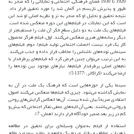
1920 تا 1930 فضای فرهنگی، اجتماعی و تمایلاتی را که منجر به
ظهور و پذیرش نازیسم در آلمان شد را مورد تحقیق قرار داد.
نتیجه تحقیق و تحلیل او که منجر به تز و نظریه اصلی او شد این
است که این تمایلات در فیلم‌های این دوره منعکس شده است.
فیلم‌های یک ملت به دو دلیل سطح فکر آن ملت را مستقیم‌تر از
دیگر رسانه‌های هنری منعکس می‌کنند. اول، فیلم هرگز محصول
کار یک فرد نیست (خصلت اجتماعی تولید فیلم). دوم، فیلم‌های
سینمایی توده‌های ناشناس را مخاطب قرار داده و جذب می‌کنند.
به این ترتیب می‌توان چنین فرض کرد که فیلم‌های پرطرفدار یا
تم‌های اصلی پرطرفدار فیلم‌ها، نیازهای موجود بین توده‌ها را
ارضا می‌کنند (کراکائر، :1377 5).
سینما یکی از حوزه‌هایی است که فرهنگ یک ملت در آن به
نمایش گذاشته می‌شود. چیزی که فیلم‌ها منعکس می‌کنند اصول
اعتقادی صریحآ بیان شده نیست. آن‌ها انعکاس گرایش‌های روحی
و روانی می‌باشند. یعنی آن لایه‌های عمقی تفکر اجتماعی که بیش و
کم در زیر بعد ضمیر خودآگاه قرار دارند (همان، 7).
استفاده از فیلم به‌عنوان وسیله‌ای برای تحقیق در مطالعه
ذهنیات، عواطف و رفتار مردم یک جامعه می‌تواند سودمند واقع