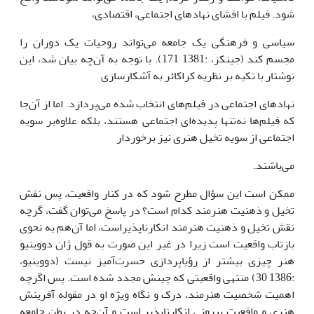
شود. فیلم با افشای نهادهای اجتماعی، اقتصادی،
سیاسی و فرهنگی یک جامعه می‌تواند روحیات یک دوران را
مجسم کند (جینکز، :1381 171). با توجه به آن‌چه بیان شد، این
نوشتار با تکیه بر نظریه کراکائر به آشکارسازی
نهادهای اجتماعی در فیلم‌های انتخاب شده می‌پردازد. اما از آن‌جا
که فیلم‌ها نه‌تنها پدیده‌ای اجتماعی هستند، بلکه علاوه‌بر سویه
اجتماعی از سویه تخیل هنری نیز برخوردار
می‌باشند.
ممکن است این سؤال مطرح شود که در کنار واقعیت، پس نقش
تخیل و ذهنیت هنرمند کدام است؟ در پاسخ می‌توان گفت، گرچه
نقش تخیل و ذهنیت هنرمند انکارناپذیراست، اما آن‌هم به نحوی
بازتاب واقعیت است زیرا در غیر این صورت به قول ژان دووینیو
هنر چیزی بیشتر از رؤیاپردازی حسرت‌آمیز نیست (دووینیو،
:1386 30) منتهی واقعیتی که چینش مجدد شده است. پس اگرچه
اهمیت شخصیت هنرمند، درک و نگاه ویژه او در مقوله آفرینش
هنری و واقعیت بیرونی انکارناپذیر است و آن‌چه در بطن جامعه