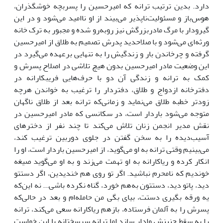
دارد. بدین ترتیب ترانه که امیرحسین را پسربچه خوشگذران،
هوس‌باز و مسئولیت‌ناپذیر می‌بیند از او ناامید می‌شود و در این
گیرودار با مرگ مادربزرگش نیز روبه‌رو شده و مجبور به ترک خانه
ورثه‌ای می‌شود و با صلاحدید پدرش تصمیم به طلاق از امیرحسین
گرفته و چرخاندن بار و زندگیش را به تنهایی برعهده می‌گیرد در
این وضعیت مادر امیرحسین بدون هیچ تلاشی در اصلاح پسرش و
کمک به ترانه و زندگی آن دو با حرف‌هایی فریبکارانه در
دفترخانه ازدواج و طلاق، دفتردار را ترغیب به خواندن هرچه
زودتر خطبه طلاق می‌نماید و زمانی‌که ترانه بعد از طلاق ناگهان
متوجه می‌شود باردار است، در سکانسی که مادر امیرحسین در
نقش مدیر انجمن زنان تلاش می‌کند تا چند نفر از دخترهای
آسیب‌دیده را به سخن گفتن در جلوی دوربین ترغیب کند،
می‌بینیم وقتی ترانه به او می‌گوید، از امیرحسین باردار است، او را
انکار کرده و ریاکارانه به او تهمت می‌زند و به او می‌گوید صیغه
خوندیم که نامحرم نباشید. اگر تو روی هم خندیدین، اگر دستتو
دید، پاتو دید، دستتون به‌هم خورد، گناه نکرده باشی... نه این‌که
یه ورقه بگیری دستت، بیای بگی من حامله‌ام و بعد در حالی‌که
پسرش را به آلمان فرستاده، بازهم ریاکارانه سعی می‌کند، ترانه
را به سقط جنینش وادار سازد اما ترانه سرسختانه با این خواست