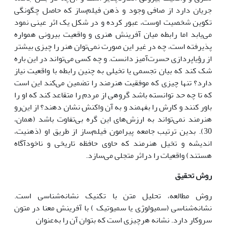
جریان دارد از صافی وجود و ذهن فیلم‌ساز که حاصل چگونگی
تکوین شخصیت اوست، عبور کرده و در شکل یک اثر عینی نمود
می‌یابد اما رابطه میان آفرینش هنری و واقعیت بیرونی همواره
پذیرفته است، چه در غیر این صورت نمی‌توان هنر را چیزی بیشتر
از رؤیاپردازی حسرت‌آمیز دانست. و چه کسی می‌تواند در این باره
شک کند که بیان تجسمی یا تخیلی به چنین رابطه با واقعیت نیاز
دارد؟ تنها چیزی که موفقیت هنرمند را تضمین می‌کند این است
که تا چه حد توانسته باشد گروهی از مردم را متقاعد کند که او را
باور کنند و کارش را بفهمند و به آن واکنش نشان دهند؟ از این‌رو
هنرمند نمی‌تواند به ارزش‌های این گره بی‌تفاوت باشد (همان،
30). بدین ترتیب جامعه پیرامون فیلم‌ساز از طریق او (ذهنیت،
اندیشه و تخیل هنرمند که حاوی حافظه تاریخی و ناخودآگاه
هستند) واقعیات را دراثر متجلی می‌سازد.
روش تحقیق
روش مطالعه، تحلیل متن با تکنیک نشانه‌شناسی است.
نشانه‌شناسی (سمیولوژی یا سمیوتیک ) با آفرینش معنا در متون
سروکار دارد. نشانه هرچیزی است که بتوان آن را به‌عنوان