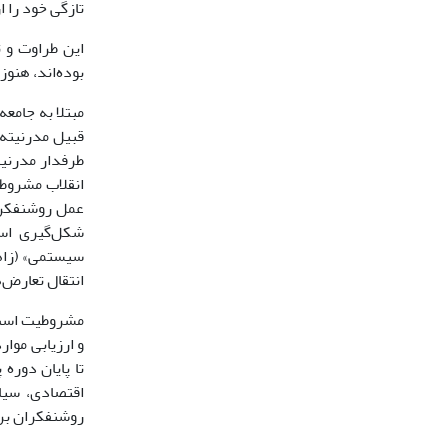
تازگی خود را 
این طراوت و ت
بوده‌اند، هنو
مبتلا به جامع
قبیل مدرنیته
طرفدار مدرنیس
انقلاب مشروط
عمل روشنفکران
شکل‌گیری است
انتقال تعارض‌
مشروطیت است. 
و ارزیابی موا
تا پایان دوره
اقتصادی، سیا
روشنفکران بر