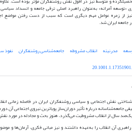
حصیلکرده و متوسط نیز در افول نقش روشنفکران مؤثر بوده است. علاوه‌بر
ژی «توسعه آمرانه» به‌عنوان راهبرد اصلی ترقی جامعه و انسداد سیاسی 
نیز از زمره عوامل مهم دیگری است که سبب از دست رفتن مواضع اجت
 جامعه ایران شد.
سعه
مدرنیته
انقلاب مشروطه
جامعه‌شناسی روشنفکران
نفوذ سی
20.1001.1.17351901.
شناختی نقش اجتماعی و سیاسی روشنفکران ایران در فاصله زمانی انقلا
قی جامعه‌شناسانه درباره تأثیر دوران‌ساز پویاترین نیروی اجتماعی آن دوره
یک‌صد سال از انقلاب مشروطیت می‌گذرد، هنوز بحث و مجادله در مورد نق
راهبری آن انقلاب را به‌عهده داشتند و نیز مبانی فکری، آرمان‌ها و موض