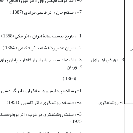
6- « مذاکرات مجلس اول » اثر میرزا صالح ( 1384 )
7- « ملکم خان » اثر قاضی مرادی (1387 )
1- « تاریخ بیست سالة ایران » اثر مکی (1358)
ی
2- «ایران عصر رضا شاه » اثر حکیمی ( 1364 )
3- دورة پهلوی اول
3- « اقتصاد سیاسی ایران از قاجار تا پایان پهل
کاتوزیان
(1366 )
1- رسالة « پیدایش روشنفکران » اثر گرامشی ( 1971 )
1- روشنفکری
2- « فلسفة روشنگری » اثر کاسیرر (1951)
3- « سنت روشنفکری در غرب » اثر برونوفسکی
1975)