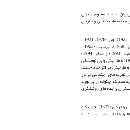
‌توان به سه مفهوم کلیدی
له تحقیقات داخلی و خارجی
در زمینه روشنفکری و روشنفکران متفکرانی نظیر مارکس (1967، 1867)، لوکاچ (،1968 1922)، وبر (1978، 1921)،
پارسونز (1937)، مانهایم (1956)، گرامشی (1971)، آدورنو (1951)، مارکوزه (1964)، شیلز (1958)، لیپسیت (1963)،
برلین (1978)، گولدنر (1979)، سارتر (1988)، هال (1992)، بوردیو (1992)، ادوارد سعید (1993) و فوکو (1994)
مطالعات ارزشمندی انجام داده‌اند. علاوه‌بر این، تحقیقات صاحبنظرانی از قبیل کاسیرر (1951) و مازلیش و برونوفسکی
و مازلیش در اثر خود (سنت
نظریه‌های اجتماعی نو در
دهند که چگونه از برخورد
شنفکران و ایده‌های روشنگری
در ایران نیز افرادی نظیر آل احمد (1357/1342)، شریعتی (1370/1349)، سروش (1377)، بروجردی (1377)، جهانبگلو
صدری (1384)، گودرزی (1386) و میرسپاسی (1386) کتاب‌ها و مقالاتی در این زمینه