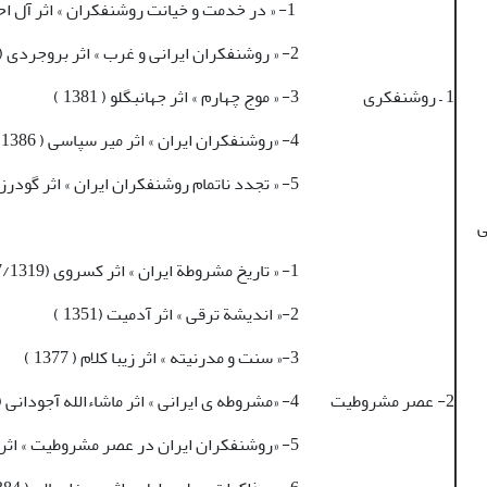
1- « در خدمت و خیانت روشنفکران » اثر آل احمد (1357/1342)
2- « روشنفکران ایرانی و غرب » اثر بروجردی ( 1377 )
1 – روشنفکری
3- « موج چهارم » اثر جهانبگلو ( 1381 )
4- «روشنفکران ایران » اثر میر سپاسی ( 1386 )
5- « تجدد ناتمام روشنفکران ایران » اثر گودرزی (1386 )
ی
1- « تاریخ مشروطة ایران » اثر کسروی (1357/1319)
2-« اندیشة ترقی » اثر آدمیت (1351 )
3-« سنت و مدرنیته » اثر زیبا کلام ( 1377 )
2- عصر مشروطیت
4- «مشروطه ی ایرانی » اثر ماشاءالله آجودانی ( 1382)
5- «روشنفکران ایران در عصر مشروطیت » اثر آجدانی (1385 )