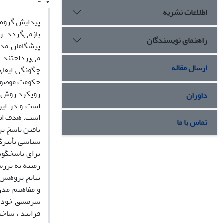
اطلاعات نشریه
پیدایش گروه 
بازمی‌گردد .
راهنمای نویسندگان
پیشگامان مدر
می‌پرداختند 
ارسال مقاله
چگونگی ایفای 
حکومت موضوع
رویکرد روش‌شن
داوران
است و در این
است. هدف اصل
تماس با ما
یافتن پاسخ ب
سیاسی تأثیرگذ
برای پاسخگوی
زمینه به برر
نتایج پژوهش 
و مفاهیم مدر
سرمشق خود قر
فرایند ، ساخ