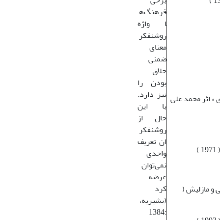
برخی
فرهنگ‌ه
ا واژه
روشنفکر
معنای
ضمنی
خلاق
بودن را
نیز دارد.
وی » اثر محمد علی
با این
حال از
روشنفکر
ان تعریف
واحدی
نمی‌توان
عرضه
کرد
 و مازلیش (
(بشیریه،
:1384