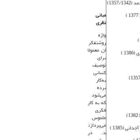
مبانی
نظری
واژه
روشنفکر
ان معمولا
برای
توصیف
کسانی
به‌کار
برده
می‌شود
که به کار
فکری
ملموس
می‌پردازن
د. در