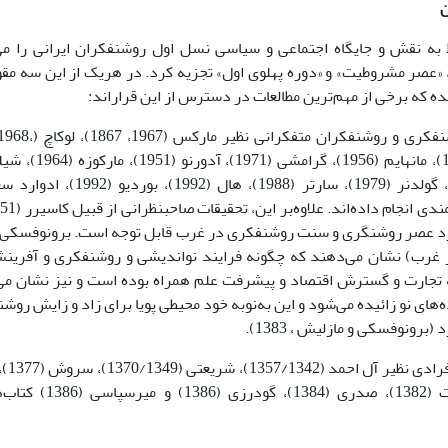
ن
ه نقش و جایگاه اجتماعی و سیاسی نسل اول روشنفکران ایرانی را می
«عصر مشروطیت» و «دوره پهلوی اول» تجزیه کرد. در هریک از این سه مقو
ه که برخی از مهم‌ترین مطالعات در دسترس از این قراراند:
در مورد عصر روشنگری و سنت روشنفکری در غرب قابل توجه است. برونوفسکی 
غرب) نشان می‌دهند که چگونه فرایند نواندیشی و روشنفکری و آفرینش 
 تجارت و گسترش اقتصاد و پیشرفت علم همراه بوده است و نیز نشان می‌
ه‌های نو زائیده می‌شود و این به‌نوبه خود محیطی پویا برای زاد و زایش رو
(برونوفسکی و مازلیش ، 1383).
(1381)، وحدت (1382)، 