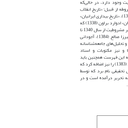
ت وجود دارد، در حالی‌که
طه از قبیل: «تاریخ انقلاب
مشروطیت ایران» مهدی ملک‌زاده (1371)، «تاریخ مشروطه ایران» احمد کسروی (1357/1319)، «تاریخ بیداری ایرانیان»
ناظم‌الاسلام کرمانی (1362)، «حیات یحیی» حاج میرزا یحیی دولت‌آبادی (1361) ، «انقلاب ایران» ادوارد براون (1338) که
بگذریم با کارهای فریدون آدمیت (تألیف حدود 20 جلد کتاب ]پژوهش تاریخی[ درباره عصر مشروطیت از سال 1340 تا
سال 1370)، آبراهامیان (1982)، کاتوزیان (1366)، زیبا کلام (1377)، آجودانی (1382)، میرزا صالح (1384)، آجودانی
بع اولیه و تحلیل‌های جامعه‌شناسانه
ا و نیز مکتوبات و اسناد
به این فهرست همچنین باید
آثار شماری از نویسندگان غربی همچون آن لمبتون (1363)، حامد الگار (1369) و نیکی کدی (1383) را نیز اضافه کرد که
رش تحقیقی نام برد که توسط
ه تحریر درآمده است و در
.