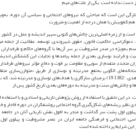
از دست نداده است. یکی از علت‌های مهم
ازگی این است که مباحثی که نیروهای اجتماعی و سیاسی آن دوره، به‌وی
ز هم کم‌وبیش با همان درجه از اهمیت و ضرورت
ه است و از زمره اصلی‌ترین چالش‌های کنونی سپهر اندیشه و عمل در کشور به
، دموکراسی، حاکمیت قانون، حقوق شهروندی، توسعه، عقلانیت از جمله م
م به‌ویژه در صدر مشروطیت بر سر آن‌ها با گروه‌های حاکم و طرفداران 
یت و فرایند نوسازی بعدی از جمله پیامدها و تجلیات این کشمکش اندیش
 متجددِ متقدم از سویی و مقاومت پر قوت و دفاع مؤثر نیروهای طرفدار 
حاله‌های الگویی به‌نفع مدرنیته و نوسازی از طریق «متوازن‌سازیِ مت
سیستمی» (زاهدی، :1382 19) برمبنای سازگاری با هدف‌های نوسازی و مدرنیته شد
ها و چالش‌های سنت و مدرنیته به دوره‌های بعدی تاریخ کشور پس از
در این تحقیق با استفاده از روش پژوهش تاریخی و اسنادی و با استفاده ا
ردی نظیر ریشه‌های شکل‌گیری گروه اجتماعی روشنفکران در دوره قاجار و فر
 پهلوی اول پشت سر گذاشت و منجر به افول نقش تاریخی آنان در جامعه 
سی، اجتماعی و فرهنگی جامعه ایران در عصر مشروطیت و پهلوی اول و
 این شرایط پرداخته شده است.