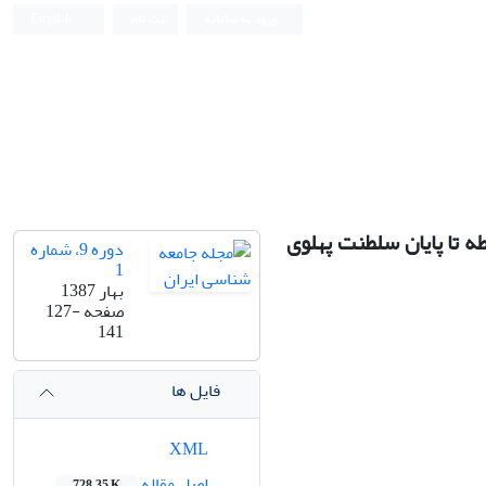
ورود به سامانه
ثبت نام
English
تا پایان سلطنت پهلوی
دوره 9، شماره
1
بهار 1387
صفحه
127-
141
فایل ها
XML
اصل مقاله
728.35 K