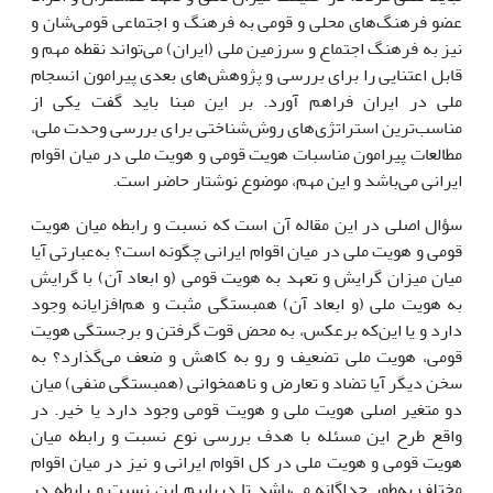
عضو فرهنگ‌های محلی و قومی به فرهنگ و اجتماعی قومی‌شان و
نیز به فرهنگ اجتماع و سرزمین ملی (ایران) می‌تواند نقطه مهم و
قابل اعتنایی را برای بررسی و پژوهش‌های بعدی پیرامون انسجام
ملی در ایران فراهم آورد. بر این مبنا باید گفت یکی از
مناسب‌ترین استراتژی‌های روش‌شناختی برای بررسی وحدت ملی،
مطالعات پیرامون مناسبات هویت قومی و هویت ملی در میان اقوام
ایرانی می‌باشد و این مهم، موضوع نوشتار حاضر است.
سؤال اصلی در این مقاله آن است که نسبت و رابطه میان هویت
قومی و هویت ملی در میان اقوام ایرانی چگونه است؟ به‌عبارتی آیا
میان میزان گرایش و تعهد به هویت قومی (و ابعاد آن) با گرایش
به هویت ملی (و ابعاد آن) همبستگی مثبت و هم‌افزایانه وجود
دارد و یا این‌که برعکس، به محض قوت گرفتن و برجستگی هویت
قومی، هویت ملی تضعیف و رو به کاهش و ضعف می‌گذارد؟ به
سخن دیگر آیا تضاد و تعارض و ناهمخوانی (همبستگی منفی) میان
دو متغیر اصلی هویت ملی و هویت قومی وجود دارد یا خیر. در
واقع طرح این مسئله با هدف بررسی نوع نسبت و رابطه میان
هویت قومی و هویت ملی در کل اقوام ایرانی و نیز در میان اقوام
مختلف به‌طور جداگانه می‌باشد تا دریابیم این نسبت و رابطه در