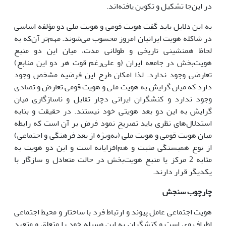
در این‌جا تشکیل و تکوین یافته‌اند.
به این دلایل باید گفت هویت قومی و هویت ملی دو مؤلفه اساسی
در شاکله هویت ایرانیان امروز محسوب می‌شوند. مهم‌تر آن‌که به
لحاظ همنشینی تاریخی و طولانی مدت، میان این دو منبع
هویت‌بخش در جامعه ایران (و علی‌رغم قوت هر دو این منابع)
تعارضی وجود ندارد. لذا امکان طرح این فرضیه مشخص وجود
دارد که میان گرایش به هویت ملی و هویت قومی تعارض و تضادی
وجود ندارد و کنشگران ایرانی دچار تقابل و ناسازگاری میان
گرایش به این دو بعد هویتی خود نیستند. در حقیقت و بنابه
استدلال‌های نظری باید تصریح نمود فرض بر آن است که رابطه
میان هویت قومی و هویت ملی (به‌ویژه از بعد فرهنگی و اجتماعی)
از نوع همبستگی مثبت و هم‌افزایانه است و این دو هویت به
مثابه 2 مرکز یا منبع هویت‌بخش در حالت متعادل و سازگار با
یکدیگر قرار دارند.
چارچوب سنجش
هویت اجتماعی عامل پیوند و ارتباط فرد با ساختار و محیط اجتماعی
اطراف وی است و کنشگران به این وسیله خود را متعلق و متعهد