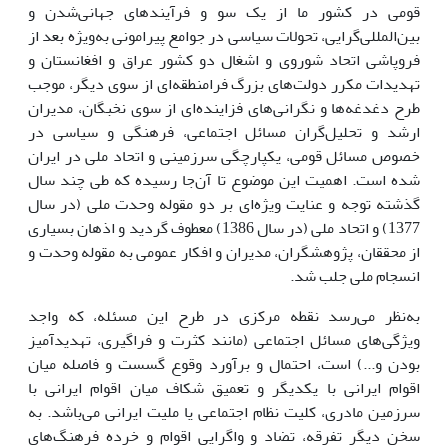
قومی در کشور ما از یک سو و فرآیندهای جهانی‌شدن و
بین‌المللی‌گرایی، تحولات سیاسی در جوامع پیرامونی به‌ویژه بعد از
فروپاشی اتحاد شوروی و اشغال دو کشور عراق و افغانستان و
تهدیدات مکرر دولت‌های بزرگ فرامنطقه‌ای از سوی دیگر، موجب
طرح دغدغه‌ها و نگرانی‌های فزاینده‌ای از سوی نخبگان، مدیران
ارشد و تحلیل‌گران مسائل اجتماعی، فرهنگی و سیاسی در
خصوص مسائل قومی، یکپارچگی سرزمینی و اتحاد ملی در ایران
شده است. اهمیت این موضوع تا آن‌جا رسیده که طی چند سال
گذشته توجه و عنایت ویژه‌ای بر دو مقوله وحدت ملی (در سال
1377) و اتحاد ملی (در سال 1386) معطوف گردید و اذهان بسیاری
از محققان، پژوهشگران، مدیران و افکار عمومی به مقوله وحدت و
انسجام ملی جلب شد.
به‌نظر می‌رسد نقطه مرکزی در طرح این مسئله، که واجد
ویژگی‌های مسائل اجتماعی (مانند کثرت و فراگیری، تهدیدآمیز
بودن و...) است، احتمال و برآورد وقوع گسست و فاصله میان
اقوام ایرانی با یکدیگر و تعمیق شکاف میان اقوام ایرانی با
سرزمین مادری، کلیت نظام اجتماعی یا ملیت ایرانی می‌باشد. به
سخن دیگر تفرقه، تضاد و واگرایی اقوام و خرده فرهنگ‌های