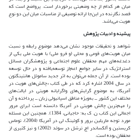
میان هر کدام از چه وضعیتی برخوردار است. پرواضح است که
قصد نگارنده در این‌جا ارائه توصیفی از مناسبات میان این دو نوع
هویت می‌باشد.
پیشینه و ادبیات پژوهش
شواهد و تحقیقات موجود نشان می‌دهد موضوع رابطه و نسبت
میان هویت‌های قومی و محلی (و فرو ملی) با هویت ملی یکی از
دغدغه‌های مهم محققان علوم اجتماعی و پژوهشگران مسائل
استراتژیک در سایر جوامع اعم‌از توسعه‌یافته و در حال توسعه
بوده است. از آن جمله می‌توان به اثر جدید ساموئل هانتینگتون
در سال 2004 اشاره کرد که در طی کتاب «چالش‌های هویت در
آمریکا» به موضوع گرایش‌های واگرایانه هویتی در ایالت‌های
مختلف این کشور ــ به‌ویژه مناطق اسپانیولی زبان ــ پرداخته و آن
را مهم‌ترین چالش هویتی در آمریکا دانسته است (برای مرور
اجمالی این کتاب ن. ک به: حاجیانی، 1384). همچنین این مسئله
مورد توجه ماریلین برور و کوئینگ لی در آمریکا (2004)، توماس
کریستین و آلکساندر اچ ترشل در سوئد (2002) و نیز کثیری از
محققان بوده است.