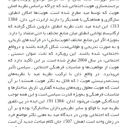
برجسته‌سازی هویت اجتماعی شد که چراکه براساس نظریه اصلی
هویت که توسط مید مطرح شده است، هویت‌ها امکان انطباق،
سازگاری و هماهنگی با همدیگر را دارند (رابرت جی. دان، :1384
313). این ایده مید تحت نظریه انطباق داروین شکل گرفته که
ارگانیسم توانایی انطباق میان منابع مختلف یا حتی متضاد را دارد.
به‌ویژه، اگر این منابع مختلف (هویت‌بخش) در فرآیندهای تاریخی،
و به صورت تدریجی و طولانی‌مدت شکل گرفته باشند و درواقع
«اجتماعی» شده باشند. این رویکرد که تحت عنوان «نسبتی ـ
اجتماعی» در سال 2004 مطرح شده است، بر این تأکید دارد که
هویت از موقعیت‌ها و مناسبات فرهنگی اجتماعی ـ سیاسی تأثیر
می‌پذیرد. در واقع دان با ترکیب نظریه مید با نظریه‌های
پست‌مدرنیستی هویت ( که قائل به تکثر هویت هستند) بر آن
است که هویت معلول رویه‌های پیچیده گفتاری، تاریخ، ساختارها و
مناسبات فرهنگی و به‌ویژه قدرت سیاسی است و این همه موجب
چندگانگی هویت می‌شود (دان، :1384 91). این ایده در پی تلفیق
نظریه مید با فوکو و سایر نظریه‌پردازان ساختارگرا بوده و بر آن
است که اجتماعی بودن در دیدگاه مید به معنی تکثر مواضع فرد
در زمان واحد است (همان: 507). جان کلام مباحث جدید آن است