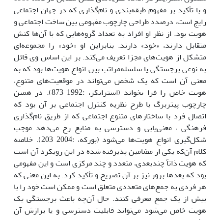
و با تأکید بر مفهوم طبقه‌بندی و نام‌گذاری که در جهان اجتماعی
رایج است، درصدد طراحی چارچوب مفهومی بین ساخت اجتماعی و
هویت بود. از نظر او افراد به تعداد گروه‌هایی که با آن‌ها کنش
متقابل دارند، «خود» دارند. بنابراین او «خود» را مجموعه‌ای
متشکل از هویت‌های مجزا تعریف می‌کند. بر این اساس وی قائل
به نوعی برجستگی یا سلسله‌مراتب بین انواع هویت‌ها بود که به
معنی آن است که یک شخص می‌تواند در موقعیت‌های متنوع،
هویت خاص را فرا بخواند (استرایکر، :1992 873). در همین
چارچوب پیتربرگ با طرح نظریه کنترل اجتماعی بر آن بود که
اتصال فرد با ساختارهای متنوع اجتماعی که از طریق نام‌گذاری
فرهنگی ، معنی‌یابی و دسترسی به منابع رخ می‌دهد موجب
شکل‌گیری انواع هویت‌ها می‌شود (بورکه، :2004 203). خلاصه
کلام آن‌که یکی از مضامین پذیرفته شده در این رویکرد آن است
که هویت ذاتآ چندبعدی، متعدد و چند مرکزی است و این مفهومی
بود که بعدها برور نیز بر آن تصریح و تأکید کرد. به این معنی که
هر فردی به جمع‌های متعددی متعلق است و ممکن است خود را با
بیش از یک جمع معرفی کنند. حال آن‌چه باعث برجستگی یک
هویت خاص می‌شود می‌تواند قابلیت دسترسی و یا برازش آن