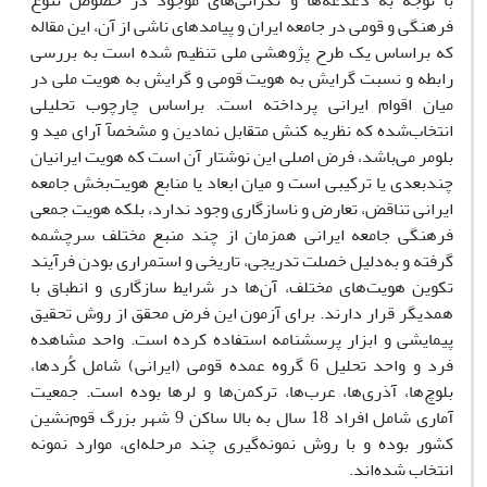
با توجه به دغدغه‌ها و نگرانی‌های موجود در خصوص تنوع
فرهنگی و قومی در جامعه ایران و پیامدهای ناشی از آن، این مقاله
که براساس یک طرح پژوهشی ملی تنظیم شده است به بررسی
رابطه و نسبت گرایش به هویت قومی و گرایش به هویت ملی در
میان اقوام ایرانی پرداخته است. براساس چارچوب تحلیلی
انتخاب‌شده که نظریه کنش متقابل نمادین و مشخصآ آرای مید و
بلومر می‌باشد، فرض اصلی این نوشتار آن است که هویت ایرانیان
چندبعدی یا ترکیبی است و میان ابعاد یا منابع هویت‌بخش جامعه
ایرانی تناقض، تعارض و ناسازگاری وجود ندارد، بلکه هویت جمعی
فرهنگی جامعه ایرانی همزمان از چند منبع مختلف سرچشمه
گرفته و به‌دلیل خصلت تدریجی، تاریخی و استمراری بودن فرآیند
تکوین هویت‌های مختلف، آن‌ها در شرایط سازگاری و انطباق با
همدیگر قرار دارند. برای آزمون این فرض محقق از روش تحقیق
پیمایشی و ابزار پرسشنامه استفاده کرده است. واحد مشاهده
فرد و واحد تحلیل 6 گروه عمده قومی (ایرانی) شامل کُردها،
بلوچ‌ها، آذری‌ها، عرب‌ها، ترکمن‌ها و لرها بوده است. جمعیت
آماری شامل افراد 18 سال به بالا ساکن 9 شهر بزرگ قوم‌نشین
کشور بوده و با روش نمونه‌گیری چند مرحله‌ای، موارد نمونه
انتخاب شده‌اند.