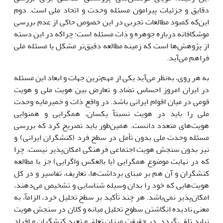
دقایق و جزئیات پیرامون مسئله وحدت و اتحاد ملی است. دوم
این‌که کمبود مطالعات تجربی در این خصوص حاکی از عدم بررسی
موشکافانه درباره جوهره و ذات مسئله است؛ چراکه در این دسته
از پژوهش‌ها است که زمینه مطالعه دقیق‌تر مشکل یا مسئله ملی
فراهم می‌آید.
به هر روی، به‌نظر می‌آید یکی از مهم‌ترین جهات و ابعاد این مسئله
در ایران امروز احساس تضاد و تعارض بین هویت ملی و هویت
قومی در میان اقوام ایرانی باشد. در واقع ذات و خمیرمایه وحدت
ملی را باید در هویت نسبتآ یکسان، همگرایی و همنوایی
هویت‌های متعدد دانست. همین‌طور باید تصریح کرد که بررسی
مسئله وحدت ملی بدون تأمل در سطح فرد (کنشگران ایرانی) و
نیز بدون سنجش هویت اجتماعی فرهنگی امکان‌پذیر نیست. چرا
که در نهایت موضوع همگرایی (یا بالعکس واگرایی) جز با مطالعه
کنشگران و آن هم بر مبنای برداشت‌ها، تعاریف، تفاسیر و در کل
هویت‌هایی که خود را بدان وسیله شناسایی و تشخیص می‌دهند،
امکان‌پذیر نمی‌باشد. هر چند تأکید بر سطح تحلیل خرد، الزامآ، به
معنی نادیده انگاشتن سطوح تحلیل میانه و کلان در سنجش هویت
نباید تلقی گردد. در حقیقت میزان تعلق و تعهد کنشگران و افراد