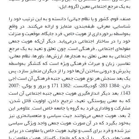
به یک مرجع اجتماعی معین (گروه، ایل،
صنف، قوم، کشور و یا نظام جهانی) دانسته و به این ترتیب خود را
شناسایی، معرفی، طبقه‌بندی، متمایز و ارائه می‌کنند. در واقع
به‌واسطه برخورداری از هویت خاص، فرد جایگاه، موقعیت و منزلت
خود را در ساختار اجتماعی درمی‌یابد. دیگر آن‌که هویت جمعی
مقوله‌ای اجتماعی ـ فرهنگی است. چون تعلق و تعهد به یک مرجع
اجتماعی به معنی تعلق به هنجارها، ارزش‌ها، باورها، نظام معانی،
تفاسیر، زبان و میراث فرهنگی ویژه است که کنشگر به‌واسطه
پذیرش و درونی ساختن آن‌ها خود را از دیگران متمایز سازد، پس
یک بعد سنجش هر نوع هویت جمعی، جنبه فرهنگی آن است (جی
دان، :1384 283؛ گودیکانست، :1382 171 و برور و یوکی، :2007
143). بعد دیگر اندازه‌گیری هویت جمعی جنبه اجتماعی آن است
که به معنی پیوستگی، تعهد، ترجیح دادن، اولویت قائل شدن،
مشارکت و وفاداری فرد به گروه یا جامعه خاص است. علاوه‌بر این
2 بعد، هویت جمعی می‌توانند جهت سیاسی و متعصبانه‌تری نیز
به‌خود بگیرد که در آن صورت هویت جمعی واجد ویژگی سیاسی
نیز شده و فرد برای کسب و تولید هویت خاص یا مقاومت در برابر
هویت‌های دیگر ــ یا آن‌چه که مانوئل کاستلز هویت مقاومت یا