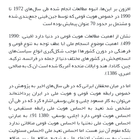
افزون بر این‌ها، انبوه مطالعات انجام شده طی سال‌های 1972 تا
1990 در خصوص هویت قومی که توسط جین فینی جمع‌بندی شده
و مشتمل بر حدود 70 عنوان پیمایش بوده است
نشان از اهمیت مطالعات هویت قومی در دنیا دارد (فینی، :1990
499). اهمیت موضوع انسجام ملی (با عطف توجه به تنوع قومی و
فرهنگی در دورن کشورها) موجب شکل‌گیری انواع سیاست‌های
انسجام‌بخش در کشورهای مختلف دنیا از جمله در فرانسه، ترکیه،
چین، کانادا، هند و ایالات متحده آمریکا شده است (ن.ک به صالحی
امیری، 1386).
اما در میان محققان ایرانی که در طی سال‌های اخیر به پژوهش در
خصوص رابطه هویت قومی و هویت ملی در ایران پرداخته‌اند
می‌توان به کار مسعود چلبی و علی یوسفی اشاره کرد که در طی آن
مشخص شد تعهد به احساس هویت ملی رابطه مستقیمی با
احساس هویت قومی دارد (چلبی، یوسفی، :1380 91). به عبارتی
احساس هویت ملی نه‌تنها با احساس هویت قومی منافاتی ندارد
بلکه مقوم آن نیز هست. اما احساس تعهد ملی (احساس مسئولیت
نسبت به سرنوشت اجتماع ملی و ترجیح منافع ملی بر منافع