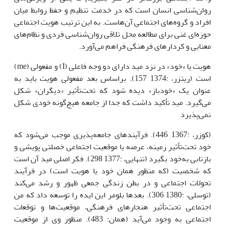
روان‌شناسی انسان است که در خدمت تنظیم و حفظ روابط میان
افراد و گروه‌های اجتماعیِ آن‌هاست. به این ترتیب هویت اجتماعی
حوزه‌ای غنی برای مطالعه محل تلاقی روان‌شناسی فردی و نظام‌های
معنایی و کردارهای فرهنگی فراهم می‌آورد.
هویت یا «خود» در نزد مید دارای دو وجه فاعلی (I) و مفعولی (me)
است (ریتزر، :1374 157). براساس بعد مفعولی هویت باید به
عنوان یک «خودباز» دیده شود که تحت‌تأثیر «دیگران» شکل
می‌گیرد. مید تأکید داشت که جدا از جامعه هیچ‌گونه خودی شکل
نمی‌پذیرد
(کوزر، :1367 446). فرآیندهای جامعه‌پذیری موجب می‌شود که
خود تحت‌تأثیر زمینه، عرصه یا موقعیت اجتماعی خصلتی پویشی و
بازتابی به‌خود بگیرد (تنهایی، :1377 298). فکر اصلی مید آن است
که شخصیت (که منظور همان خود یا هویت است) در فرآیند
تحولات اجتماعی و در بطن زندگی جمعی ظهور و رشد می‌کند
(توسلی، :1380 306). بعدها بلومر این ایده را توسعه داد که من
اجتماعی تحت‌تأثیر هنجارهای فرهنگی، موقعیت‌ها و توقعات
اجتماعی به وجود می‌آید (همان: 483). منظور وی از موقعیت