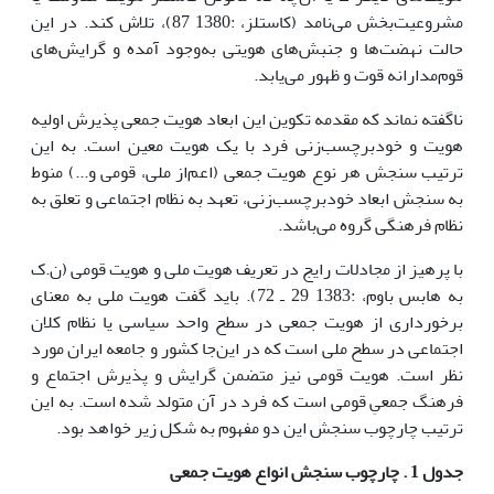
مشروعیت‌بخش می‌نامد (کاستلز، :1380 87)، تلاش کند. در این
حالت نهضت‌ها و جنبش‌های هویتی به‌وجود آمده و گرایش‌های
قوم‌مدارانه قوت و ظهور می‌یابد.
ناگفته نماند که مقدمه تکوین این ابعاد هویت جمعی پذیرش اولیه
هویت و خودبرچسب‌زنی فرد با یک هویت معین است. به این
ترتیب سنجش هر نوع هویت جمعی (اعم‌از ملی، قومی و...) منوط
به سنجش ابعاد خودبرچسب‌زنی، تعهد به نظام اجتماعی و تعلق به
نظام فرهنگی گروه می‌باشد.
با پرهیز از مجادلات رایج در تعریف هویت ملی و هویت قومی (ن.ک
به هابس باوم، :1383 29 ـ 72). باید گفت هویت ملی به معنای
برخورداری از هویت جمعی در سطح واحد سیاسی یا نظام کلان
اجتماعی در سطح ملی است که در این‌جا کشور و جامعه ایران مورد
نظر است. هویت قومی نیز متضمن گرایش و پذیرش اجتماع و
فرهنگ جمعیِ قومی است که فرد در آن متولد شده است. به این
ترتیب چارچوب سنجش این دو مفهوم به شکل زیر خواهد بود.
جدول 1 . چارچوب سنجش انواع هویت جمعی