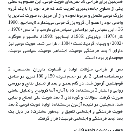
همچنین برای طراحی شاخص‌های هویت قومی، این مفهوم به معنی
یکی از سطوح جامعه‌پذیری تعریف شد که فرد خود را با یک گروه
بزرگ قومی متصل و مربوط نموده و از آن طریق به صورت نمادین یا
واقعی خود را عضو آن گروه بزرگ قومی می‌پندارد (ایساجیو، :1990
36). این مقیاس نیز براساس مقیاس‌های مارسیا و آدامس (1978)،
کار (1978)، وینریش (1986)، ایساجیو (1990)، مالسیو و هوگارد
(2002) و ویلیام گودیکانست (1384)، طراحی شد. هویت قومی نیز
دارای 4 بعد فرهنگی قومیت، اجتماعی قومیت، سیاسی قومیت،
قوم‌مداری بوده است.
پس از طراحی سؤالات اولیه و قضاوت داوران متخصص، 2
پرسشنامه اصلی، 2 بار در حجم نمونه 150 و 180 نفری در مناطق
قوم‌نشین آزمون شد. در گام بعدی و بعد از تحلیل نتایج و بررسی
روایی و اعتبار 2 پرسشنامه که با آماره آلفا کرونباخ و تحلیل عاملی
صورت گرفت، سؤالات و گویه‌های 3 بعد هویت ملی اصلاح و نهایی
شد. همچنین در نتیجه آزمون پرسشنامه اولیه هویت قومی، 2 بعد
هویت فرهنگی و اجتماعی تلفیق و (به‌طور مشترک) در ذیل یک
بعد (بعد فرهنگی و اجتماعی قومیت) قرار گرفت.
جمعیت نمونه و جامعه آماری