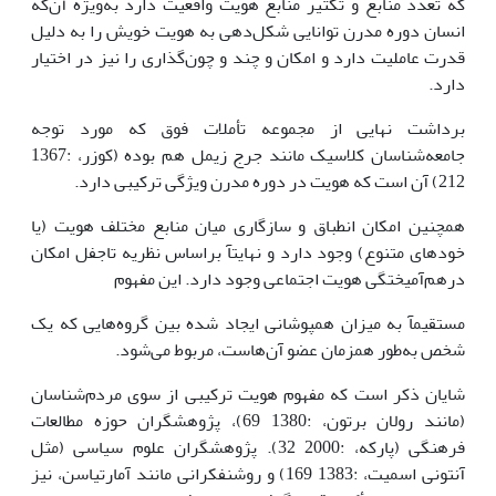
که تعدد منابع و تکثیر منابع هویت واقعیت دارد به‌ویژه آن‌که
انسان دوره مدرن توانایی شکل‌دهی به هویت خویش را به دلیل
قدرت عاملیت دارد و امکان و چند و چون‌گذاری را نیز در اختیار
دارد.
برداشت نهایی از مجموعه تأملات فوق که مورد توجه
جامعه‌شناسان کلاسیک مانند جرج زیمل هم بوده (کوزر، :1367
212) آن است که هویت در دوره مدرن ویژگی ترکیبی دارد.
همچنین امکان انطباق و سازگاری میان منابع مختلف هویت (یا
خودهای متنوع) وجود دارد و نهایتآ براساس نظریه تاجفل امکان
درهم‌آمیختگی هویت اجتماعی وجود دارد. این مفهوم
مستقیمآ به میزان همپوشانی ایجاد شده بین گروه‌هایی که یک
شخص به‌طور همزمان عضو آن‌هاست، مربوط می‌شود.
شایان ذکر است که مفهوم هویت ترکیبی از سوی مردم‌شناسان
(مانند رولان برتون، :1380 69)، پژوهشگران حوزه مطالعات
فرهنگی (پارکه، :2000 32). پژوهشگران علوم سیاسی (مثل
آنتونی اسمیت، :1383 169) و روشنفکرانی مانند آمارتیاسن، نیز