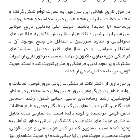
در طول تاریخ طولانی این سرزمین به صورت توأم شکل گرفته و
ایجاد شده‌اند، بنابراین هم ماهیتی دیرینه داشته و هم می‌توانند
برساخته (یا جدید) باشند. هویت ملی به‌دلیل تاریخ طولانی
سرزمین ایران (بین 7 تا 3 هزار سال پیش تاکنون)، حفظ مرزهای
جغرافیایی و حدود سرزمین ــ حداقل در وضع موجود آن ــ
استقلال سیاسی، و در سال‌های اخیر به‌دلیل سیاست‌های
فرهنگی دوره پهلوی تاکنون و نهایتآ به سبب برخورداری از میراث
مشترک و پر نفوذ ادبی، فرهنگی و هنری تقویت شده است. هویت
قومی نیز بنا به دلایل مهمی از جمله
برخورداری از اشتراکات فرهنگی ــ زبانی درون‌قومی، تعاملات و
روابط عاطفی درون‌گروهی، بروز جنبش‌های دسته‌جمعی در مناطق
قوم‌نشین، رشد رسانه‌های محلی، جهانی شدن، رشد احساس
خودآگاهی، تأثیر قدرت‌های بزرگ بر نخبگان قومی و طرح مطالبات
خاص قومی، برجسته و قوت یافته است. به عبارتی بنابه دلایل
ساختاری هویت‌های متنوعی در کنشگران ایرانی به‌طور توأمان به
وجود آمده است. به‌طوری که در کنار هویت ملی و هویت قومی،
هویت مذهبی و هویت مدرن (یا جهانی شده) و هویت منطقه‌ای نیز