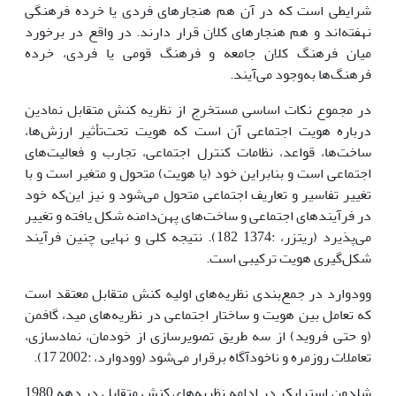
شرایطی است که در آن هم هنجارهای فردی یا خرده فرهنگی
نهفته‌اند و هم هنجارهای کلان قرار دارند. در واقع در برخورد
میان فرهنگ کلان جامعه و فرهنگ قومی یا فردی، خرده
فرهنگ‌ها به‌وجود می‌آیند.
در مجموع نکات اساسی مستخرج از نظریه کنش متقابل نمادین
درباره هویت اجتماعی آن است که هویت تحت‌تأثیر ارزش‌ها،
ساخت‌ها، قواعد، نظامات کنترل اجتماعی، تجارب و فعالیت‌های
اجتماعی است و بنابراین خود (یا هویت) متحول و متغیر است و با
تغییر تفاسیر و تعاریف اجتماعی متحول می‌شود و نیز این‌که خود
در فرآیندهای اجتماعی و ساخت‌های پهن‌دامنه شکل یافته و تغییر
می‌پذیرد (ریتزر، :1374 182). نتیجه کلی و نهایی چنین فرآیند
شکل‌گیری هویت ترکیبی است.
وودوارد در جمع‌بندی نظریه‌های اولیه کنش متقابل معتقد است
که تعامل بین هویت و ساختار اجتماعی در نظریه‌های مید، گافمن
(و حتی فروید) از سه طریق تصویرسازی از خودمان، نمادسازی،
تعاملات روزمره و ناخودآگاه برقرار می‌شود (وودوارد، :2002 17).
شلدون استرایکر در ادامه نظریه‌های کنش متقابل در دهه 1980