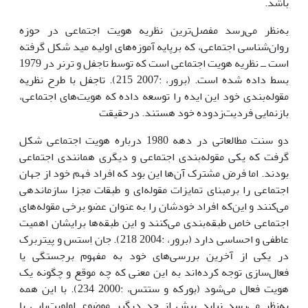
باشد.
به‌نظر می‌رسد مفصل‌ترین نظریه هویت اجتماعی در حوزه
روان‌شناسی اجتماعی، که برپایه آموزه‌های اولیه مید شکل گرفته
است ــ نظریه هویت اجتماعی است که توسط تاجفل و ترنر در 1979
بسط داده شده است. (برور، :2007 215). تاجفل با طرح نظریه
مقوله‌بندی خود این ایده را توسعه داده که هویت‌های اجتماعی،
بازنمایی فردیت‌زدوده خود هستند. درحقیقت
دو سنت مطالعاتی در دهه 1980 درباره هویت اجتماعی شکل
گرفت که یکی مقوله‌بندی اجتماعی و دیگری همانندی اجتماعی
بودند. اما فرض مشترک آن‌ها این بود که افراد فهم خود از جهان
اجتماعی را برمبنای تمایزات مقوله‌ای و طبقات مجزا سازماندهی
می‌کنند و این‌که افراد خودشان را به عنوان عضو برخی مقوله‌های
اجتماعی خاص طبقه‌بندی می‌کنند و این طبقه‌ها برایشان اهمیت
عاطفی و احساسی دارد (برور، :2004 218). جان اِستس و پیتربرک
در یکی از آخرین بررسی‌های خود به مفهوم برجستگی یا
فعال‌سازی توجه کرده‌اند به این معنی که چه موقع و چگونه یک
هویت فعال می‌شود (بورکه و ستتس، :2000 234). با این همه
به‌نظر می‌رسد نباید بیش از حد درگیر موضوع اولویت‌یابی یا