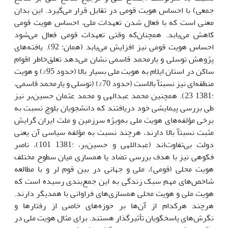
جمعی) با احساس هویت قومی در تقابل قرار می‌گیرد. این بدان
معنی است که با فعال شدن تعهدات ملی، احساس هویت قومی
کاهش می‌یابد. همچنان‌که وقتی تعهدات قومی فعال می‌شود
احساس هویت قومی نیز افزایش می‌یابد (همان: 92). یافته‌های
پژوهش توسلی و یارمحمد قاسمی نشان می‌دهد تعلق‌خاطر اقوام
ساکن در استان ایلام به هویت ملی بسیار بالا (حدود 95%) و هویت
منطقه‌ای نیز نسبتآ بالاست (حدود 70%) (توسلی و یارمحمد قاسمی،
:1381 23). همچنین محمد عبدالهی و محمد عثمان حسین‌بر نیز
طی بررسی پیمایشی خود دریافتند که دانشجویان بلوچ نسبت به
برخی مؤلفه‌های هویت ملی به‌ویژه سرزمین و ملت ایران گرایش
مثبت نسبتآ بالا دارند، هرچند نسبت به مؤلفه سیاسی آن یعنی
دولت بی‌تفاوت‌اند (عبداللهی و حسین‌بر، :1381 101)، ناصر
فکوهی نیز با هدف بررسی تضاد یا همسازی میان سطوح مختلف
هویت محلی (قومی)، ملی و جهانی در بین قوم لر و با مطالعه
شاخص‌های مهم سبک زندگی به این جمع‌بندی رسیده است که
هویت ملی و هویت محلی همسازی‌های فراوانی با همدیگر دارند.
هرچند هرکدام از آن‌ها بر حوزه‌های خاصی از رفتارها و
نگرش‌های پاسخگویان تأثیرگذار هستند. برای مثال هویت ملی در