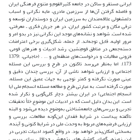
ایرانی مستقر و ساکن در جامعه کثیرالقوم و متنوع فرهنگی ایران
و فاصله گرفتن آن‌ها از سرزمین مادری، مایه نگرانی و اسباب
دلمشغولی علاقه‌مندان به سرزمین ایران و دوستداران توسعه و
ترقی مکان و مرتبت کشور ایران، در هر جریان فکری ـ معرفتی،
شده است. شواهد و نشانه‌های موجد این نگرانی نیز در بدو امر و
مرور اولیه، قابل توجه‌اند. از جمله، شکل‌گیری برخی اعتراضات
دسته‌جمعی در مناطق قوم‌نشین، رشد ادبیات و هنرهای قومی،
فزونی مطالبات و درخواست‌های منطقه‌ای و ... . (حاجیانی، :1379
173). اما به‌نظر می‌رسد تاکنون در طرح و بررسی این مسئله
اجتماعی و ارزیابی شواهد ناشی از آن، بررسی چندان دقیق و
عینی صورت نگرفته و کمتر توجهی به جهات عمیق این مسئله،
صورت گرفته است. به عبارتی طرح و مطالعه مسئله انسجام ملی (یا
انسجام اجتماعی) در ایران بیشتر دچار کلی‌گویی و تکرار شده
است. این بدان دلیل است که در ادبیات این موضوع خلأ تحقیقات
تجربی و بررسی‌های جامعه‌شناختی به‌وضوح دیده می‌شود و البته
ناگفته پیداست در شرایط فقدان این‌گونه مطالعات، بررسی و
ارزیابی فرضیه‌های مربوط به وحدت ملی در شرایط کنونی و آینده،
به‌سختی امکان‌پذیر خواهد بود. در واقع کمبود ادبیات تجربی در
این زمینه، گویای کوشش‌های پژوهشی حداقلی برای بررسی