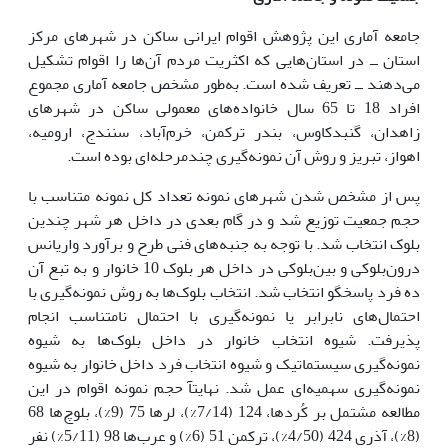
جامعه آماری این پژوهش اقوام ایرانی ساکن در شهرهای مرکز
استان ــ در استان‌هایی که اکثریت مردم آن‌ها را اقوام تشکیل
می‌دهند ــ تعریف شده است. به‌طور مشخص جامعه آماری مجموع
افراد 18 تا 65 سال خانواده‌های معمولی ساکن در شهرهای
زاهدان، گنبدکاوس، بندر ترکمن، خرم‌آباد، سنندج، ارومیه،
اهواز، تبریز و روش آن نمونه‌گیری چندمرحله‌ای بوده است.
پس از مشخص شدن شهرهای نمونه تعداد کل نمونه متناسب با
حجم جمعیت توزیع شد و در گام بعدی در داخل هر شهر چندین
بلوک انتخاب شد. با توجه به جنبه‌های فنی طرح و برآورد واریانس
درون‌بلوکی و بین‌بلوکی در داخل هر بلوک 10 خانوار و به تبع آن
ده فرد پاسخگو انتخاب شد. انتخاب بلوک‌ها به روش نمونه‌گیری با
احتمال‌های نابرابر یا نمونه‌گیری با احتمال نامتناسب انجام
پذیرفت. شیوه انتخاب خانوار در داخل بلوک‌ها به شیوه
نمونه‌گیری سیستماتیک و شیوه انتخاب فرد داخل خانوار به شیوه
نمونه‌گیری سهمیه‌ای عمل شد. نهایتآ حجم نمونه اقوام در این
مطالعه مشتمل بر کُردها، 124 (7/14%)، لرها 75 (9%)، بلوچ‌ها 68
(8%)، آذری 424 (4/50%)، ترکمن 51 (6%) و عرب‌ها 98 (5/11%) نفر