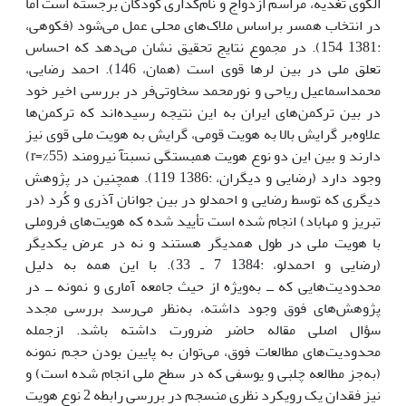
الگوی تغذیه، مراسم ازدواج و نام‌گذاری کودکان برجسته است اما
در انتخاب همسر براساس ملاک‌های محلی عمل می‌شود (فکوهی،
:1381 154). در مجموع نتایج تحقیق نشان می‌دهد که احساس
تعلق ملی در بین لرها قوی است (همان، 146). احمد رضایی،
محمداسماعیل ریاحی و نورمحمد سخاوتی‌فر در بررسی اخیر خود
در بین ترکمن‌های ایران به این نتیجه رسیده‌اند که ترکمن‌ها
علاوه‌بر گرایش بالا به هویت قومی، گرایش به هویت ملی قوی نیز
دارند و بین این دو نوع هویت همبستگی نسبتآ نیرومند (55%=r)
وجود دارد (رضایی و دیگران، :1386 119). همچنین در پژوهش
دیگری که توسط رضایی و احمدلو در بین جوانان آذری و کُرد (در
تبریز و مهاباد) انجام شده است تأیید شده که هویت‌های فروملی
با هویت ملی در طول همدیگر هستند و نه در عرض یکدیگر
(رضایی و احمدلو، :1384 7 ـ 33). با این همه به دلیل
محدودیت‌هایی که ــ به‌ویژه از حیث جامعه آماری و نمونه ــ در
پژوهش‌های فوق وجود داشته، به‌نظر می‌رسد بررسی مجدد
سؤال اصلی مقاله حاضر ضرورت داشته باشد. ازجمله
محدودیت‌های مطالعات فوق، می‌توان به پایین بودن حجم نمونه
(به‌جز مطالعه چلبی و یوسفی که در سطح ملی انجام شده است) و
نیز فقدان یک رویکرد نظری منسجم در بررسی رابطه 2 نوع هویت