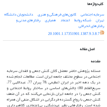
کلیدواژه‌ها
سرمایه اجتماعی
کانون‌های فرهنگی و هنری
دانشجویان دانشگاه
تهران
شبکه روابط
اعتماد
همیاری
رفتارهای مدنی و
رفتارهای انحرافی
20.1001.1.17351901.1387.9.3.8.7
اصل مقاله
مقدمه
مسئله پژوهش حاضر معضل کلان کنش جمعی و فقدان سرمایه
اجتماعی در سطوح مختلف جامعه ایران است. مطالعات انجام شده
در یک دهه اخیر در ایران (عظیمی ،78 پیران 77، عبداللهی 77،
سریع‌القلم 80) چالش‌های اساسی در ساختار روابط اجتماعی و
کنش جمعی را در جامعه ایران بازنمایی می‌کنند که در آن ضعف
کنش جمعی با رواج گسترده فردگرایی در اشکال منفی آن همراه
شده است. رفتارهایی نظیر عهدشکنی، بی‌اعتمادی، کلاهبرداری،