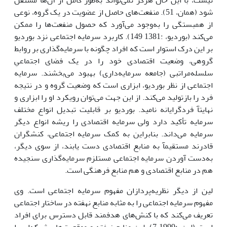
نیست، با این حال هرگز نمی‌تواند به‌طور کامل از آن‌ها مستقل
شود (همان، 51). منفعت‌های حاصل از عضویت در یک گروه، نوعی
از همبستگی را به‌وجود می‌آورد که حصول منفعت‌ها را ممکن
می‌کند (بوردیو، :1381 149). کاربرد سرمایه اجتماعی نزد بوردیو
بر این درک استوار است که افراد چگونه با سرمایه‌گذاری بر روابط
گروهی، وضعیت اقتصادی خود را در یک فضای اجتماعیِ
سلسله‌مراتبی (جامعه سرمایه‌داری) بهبود می‌بخشند. سرمایه
اجتماعی از نظر بوردیو، ابزاری است که وضعیت گروه و در نتیجه
فرد را بازتولید می‌کند. از این جهت می‌توان رویکرد او را ابزاری و
نهایتآ فردگرایانه نامید. بوردیو بر قابلیت تبدیل انواع مختلف
سرمایه تأکید دارد ولی سرمایه اقتصادی را ریشه انواع دیگر
سرمایه می‌داند. بنابراین به کمک سرمایه اجتماعی، کنشگران
قادرند مستقیمآ به منابع اقتصادی دست یابند، از سوی دیگر،
به‌دست آوردن سرمایه اجتماعی مستلزم سرمایه‌گذاری سنجیده
هم در منابع اقتصادی و هم منابع فرهنگی است.
لین از دیگر نظریه‌پردازان مفهوم سرمایه اجتماعی است. وی
مفهوم سرمایه اجتماعی را به مثابه منابع نهفته در ساختار اجتماعی
تعریف می‌کند که با کنش‌های هدفمند قابل دسترس برای افراد