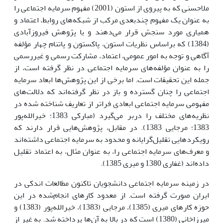
ملاحسنی که به پیروی از استون (2001) مفهوم سرمایه اجتماعی را
به عنوان یک مفهوم چندبعدی مرکب از شبکه‌های روابط، اعتماد و
همیاری مورد سنجش قرار می‌دهند و یا پژوهش فیروزآبادی
(1384) که براساس نظریات استون، پاکستون و پاتنام چهار مؤلفه
آگاهی و توجه به امور عمومی، اعتماد، مشارکت رسمی و غیررسمی
را به عنوان مؤلفه‌های سرمایه اجتماعی در نظر گرفته است، از
جمله این تحقیقات است. اما برخی از این پژوهش‌ها ابعاد سرمایه
اجتماعی را چنان گسترده و باز در نظر گرفته‌اند که دلالت‌های
مفهومی سرمایه اجتماعی ابعادی فراتر از تعاریف شناخته شده در
نظریه‌های مختلف را دربر می‌گیرد (مبارکی 1383؛ خیرالله‌پور
1383؛ مرجایی 1383). در مقابل، پژوهش‌هایی قرار دارند که
رویکردهایی تقلیل‌گرایانه و محدود به سرمایه اجتماعی داشته‌اند
و معرف‌های سرمایه اجتماعی را، به عنوان مثال، به اعتماد تقلیل
داده‌اند (غفاری 1380 و میری 1385).
در زمینه سرمایه اجتماعی دانشجویان تاکنون مطالعات اندکی در
ایران صورت گرفته است. از معدود کارهای انجام‌شده در این
حوزه کارهای میری (1385)، مرجایی (1383)، خیرالله‌پور (1383) و
میرزاخانی (1380) است که در بالا به آن‌ها پرداخته شد. به غیر از