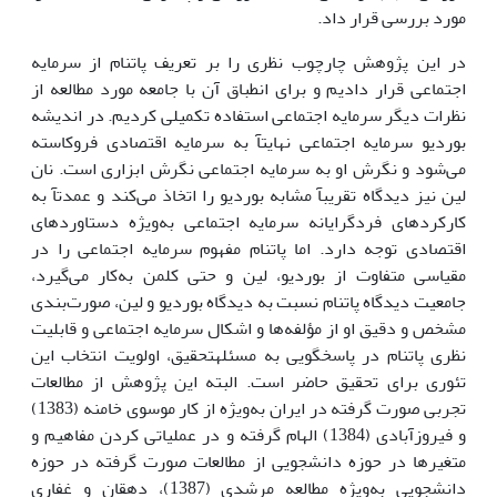
مورد بررسی قرار داد.
در این پژوهش چارچوب نظری را بر تعریف پاتنام از سرمایه
اجتماعی قرار دادیم و برای انطباق آن با جامعه مورد مطالعه از
نظرات دیگر سرمایه اجتماعی استفاده تکمیلی کردیم. در اندیشه
بوردیو سرمایه اجتماعی نهایتآ به سرمایه اقتصادی فروکاسته
می‌شود و نگرش او به سرمایه اجتماعی نگرش ابزاری است. نان
لین نیز دیدگاه تقریبآ مشابه بوردیو را اتخاذ می‌کند و عمدتآ به
کارکردهای فردگرایانه سرمایه اجتماعی به‌ویژه دستاوردهای
اقتصادی توجه دارد. اما پاتنام مفهوم سرمایه اجتماعی را در
مقیاسی متفاوت از بوردیو، لین و حتی کلمن به‌کار می‌گیرد،
جامعیت دیدگاه پاتنام نسبت به دیدگاه بوردیو و لین، صورت‌بندی
مشخص و دقیق او از مؤلفه‌ها و اشکال سرمایه اجتماعی و قابلیت
نظری پاتنام در پاسخگویی به مسئلهتحقیق، اولویت انتخاب این
تئوری برای تحقیق حاضر است. البته این پژوهش از مطالعات
تجربی صورت گرفته در ایران به‌ویژه از کار موسوی خامنه (1383)
و فیروزآبادی (1384) الهام گرفته و در عملیاتی کردن مفاهیم و
متغیرها در حوزه دانشجویی از مطالعات صورت گرفته در حوزه
دانشجویی به‌ویژه مطالعه مرشدی (1387)، دهقان و غفاری