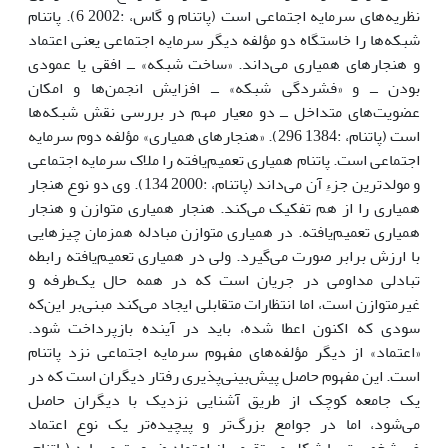
نظریه‌های سرمایه اجتماعی است (پاتنام و گاس، :2002 6). پاتنام
شبکه‌ها را خاستگاه دو مؤلفه دیگر سرمایه اجتماعی یعنی اعتماد
و هنجارهای همیاری می‌داند. «ساخت شبکه» ــ افقی یا عمودی
بودن ــ و «فشردگی شبکه» ــ افزایش انجمن‌ها و امکان
عضویت‌های متداخل ــ دو معیار مهم در بررسی نقش شبکه‌ها
است (پاتنام، :1384 296). «هنجارهای همیاری» مؤلفه دوم سرمایه
اجتماعی است. پاتنام همیاری تعمیم‌یافته را ملاک سرمایه اجتماعی
و مولدترین جزءِ آن می‌داند (پاتنام، :2000 134). وی دو نوع هنجار
همیاری را از هم تفکیک می‌کند. هنجار همیاری متوازن و هنجار
همیاری تعمیم‌یافته. در همیاری متوازن مبادله همزمان چیزهایی
با ارزش برابر صورت می‌گیرد. ولی در همیاری تعمیم‌یافته رابطه
تبادلی مداومی در جریان است که در همه حال یک‌طرفه و
غیرمتوازن است، اما انتظارات متقابلی ایجاد می‌کند مبنی‌بر این‌که
سودی که اکنون اعطا شده، باید در آینده بازپرداخت شود.
«اعتماد» از دیگر مؤلفه‌های مفهوم سرمایه اجتماعی نزد پاتنام
است. این مفهوم حاصل پیش‌بینی‌پذیری رفتار دیگران است که در
یک جامعه کوچک از طریق آشنایی نزدیک با دیگران حاصل
می‌شود، اما در جوامع بزرگ‌تر و پیچیده‌تر یک نوع اعتماد