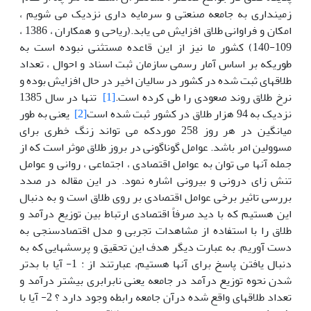
زمینداری به جامعه صنعتی و سرمایه داری نزدیک می شویم ،
امکان و فراوانی طلاق افزایش می یابد.(ریاحی و همکاران ، 1386 ،
109-140) کشور ما نیز از این قاعده مستثنی نبوده است به
طوریکه بر اساس آمار رسمی سازمان ثبت اسناد و احوال ، تعداد
طلاقهای ثبت شده در کشور در سالیان اخیر در حال افزایش بوده و
نرخ طلاق روند صعودی را طی کرده است.
[1]
تنها در سال 1385
نزدیک به 94 هزار طلاق در کشور ثبت شده است
[2]
یعنی به طور
میانگین در هر روز 258 موردکه می تواند زنگ خطری برای
مسوولین امر باشد. عوامل گوناگونی در بروز طلاق موثر است که از
جمله آنها می توان به عوامل اقتصادی ، اجتماعی ، روانی و عوامل
تنش زای درونی و بیرونی اشاره نمود. در این مقاله در صدد
بررسی تاثیر برخی عوامل اقتصادی بر روی طلاق است و به دنبال
این هستیم که با دید صرفاً اقتصادی ارتباط بین توزیع درآمد و
طلاق را با استفاده از مشاهدات تجربی و مدل اقتصادسنجی به
دست آوریم. به عبارت دیگر هدف این تحقیق و پرسشهایی که به
دنبال یافتن پاسخ برای آنها هستیم، عبارتند از : 1- آیا با بدتر
شدن نحوه توزیع درآمد در جامعه یعنی نابرابری بیشتر درآمد و
تعداد طلاقهای واقع شده درآن جامعه رابطه وجود دارد ؟ 2- آیا با