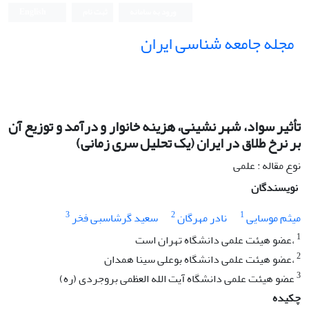
ورود به سامانه
ثبت نام
English
مجله جامعه شناسی ایران
تأثیر سواد، شهر نشینی، هزینه خانوار و درآمد و توزیع آن
بر نرخ طلاق در ایران (یک تحلیل سری زمانی)
نوع مقاله : علمی
نویسندگان
3
2
1
میثم موسایی
نادر مهرگان
سعید گرشاسبی فخر
1
،عضو هیئت علمی دانشگاه تهران است
2
،عضو هیئت علمی دانشگاه بوعلی سینا همدان
3
عضو هیئت علمی دانشگاه آیت الله العظمی بروجردی (ره)
چکیده