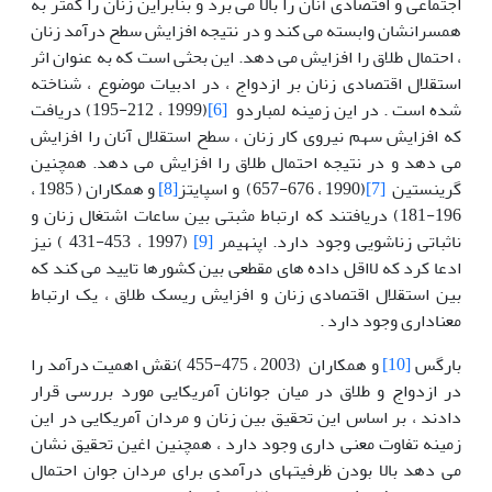
اجتماعی و اقتصادی آنان را بالا می برد و بنابراین زنان را کمتر به
همسرانشان وابسته می کند و در نتیجه افزایش سطح درآمد زنان
، احتمال طلاق را افزایش می دهد. این بحثی است که به عنوان اثر
استقلال اقتصادی زنان بر ازدواج ، در ادبیات موضوع ، شناخته
شده است . در این زمینه لمباردو
[6]
(1999 ، 212-195) دریافت
که افزایش سهم نیروی کار زنان ، سطح استقلال آنان را افزایش
می دهد و در نتیجه احتمال طلاق را افزایش می دهد. همچنین
گرینستین
[7]
(1990 ، 676-657) و اسپایتز
[8]
و همکاران ( 1985 ،
196-181) دریافتند که ارتباط مثبتی بین ساعات اشتغال زنان و
ناثباتی زناشویی وجود دارد. اپنهیمر
[9]
(1997 ، 453-431 ) نیز
ادعا کرد که لااقل داده های مقطعی بین کشورها تایید می کند که
بین استقلال اقتصادی زنان و افزایش ریسک طلاق ، یک ارتباط
معناداری وجود دارد .
بارگس
[10]
و همکاران (2003 ، 475-455 )نقش اهمیت درآمد را
در ازدواج و طلاق در میان جوانان آمریکایی مورد بررسی قرار
دادند ، بر اساس این تحقیق بین زنان و مردان آمریکایی در این
زمینه تفاوت معنی داری وجود دارد ، همچنین اغین تحقیق نشان
می دهد بالا بودن ظرفیتهای درآمدی برای مردان جوان احتمال