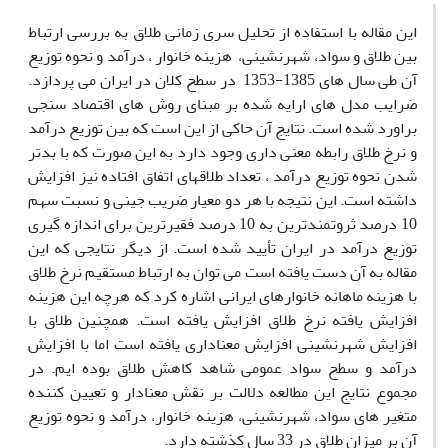
این مقاله با استفاده از تحلیل سری زمانی طلاق به بررسی ارتباط
بین طلاق و سواد، شهرنشینی، هزینه خانوار ، درآمد و نحوه توزیع
آن طی سال های 1385-1353 در سطح کلان در ایران می پردازد.
ضرایب مدل های ارایه شده بر مبنای روش های اقتصاد سنجی
براورد شده است. نتایج آن حاکی از این است که بین توزیع درآمد
و نرخ طلاق رابطه معنی داری وجود دارد به این صورت که با بدتر
شدن نحوه توزیع درآمد ، تعداد طلاقهای اتفاق افتاده نیز افزایش
داشته است. این نتیجه با هر دو معیار ضریب جینی و نسبت سهم
10 درصد ثروتمندترین به 10 درصد فقیرترین برای اندازه گیری
توزیع درآمد در ایران تأیید شده است. از دیگر نتایجی که این
مقاله به آن دست یافته است می توان به ارتباط مستقیم نرخ طلاق
با هزینه ماهانه خانوارهای ایرانی اشاره کرد که هرچه این هزینه
افزایش یافته نرخ طلاق افزایش یافته است. همچنین طلاق با
افزایش شهرنشینی افزایش معناداری یافته است اما با افزایش
درآمد و سطح سواد عمومی شاهد کاهش طلاق بوده ایم. در
مجموع نتایج این مطالعه دلالت بر نقش معنادار و تعیین کننده
متغیر های سواد، شهرنشینی، هزینه خانوار، درآمد و نحوه توزیع
آن بر میزان طلاق در 33 سال کذشته دارد.