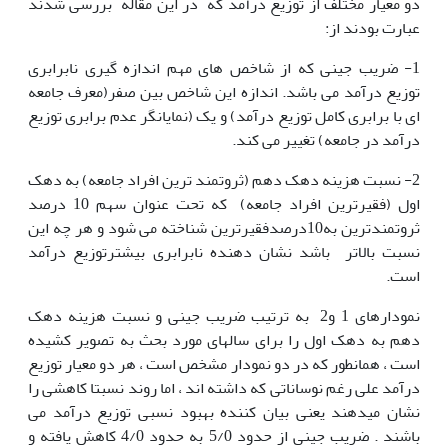
دو معیار مختلف از توزیع درآمد که در این مقاله بررسی شدند
عبارت بودند از:
1- ضریب جینی که از شاخص های مهم اندازه گیری نابرابری
توزیع درآمد می باشد. اندازه این شاخص بین صفر(معرف جامعه
ای با برابری کامل توزیع درآمد) و یک (نمایانگر عدم برابری توزیع
درآمد در جامعه) تغییر می کند.
2- نسبت هزینه دهک دهم (ثروتمند ترین افراد جامعه) به دهک
اول (فقیرترین افراد جامعه) که تحت عنوان سهم 10 درصد
ثروتمندترین به10درصدفقیرترین شناخته می شود و هر چه این
نسبت بالاتر باشد نشان دهنده نابرابری بیشترتوزیع درآمد
است.
نمودارهای 1 و2 به ترتیب ضریب جینی و نسبت هزینه دهک
دهم به دهک اول را برای سالهای مورد بحث به تصویر کشیده
است ، همانطور که در دو نمودار مشخص است ، هر دو معیار توزیع
درآمد علی رغم نوساناتی که داشته اند ، اما روند نسبتا کاهشی را
نشان میدهند یعنی بیان کننده بهبود نسبی توزیع درآمد می
باشند . ضریب جینی از حدود 5/0 به حدود 4/0 کاهش یافته و