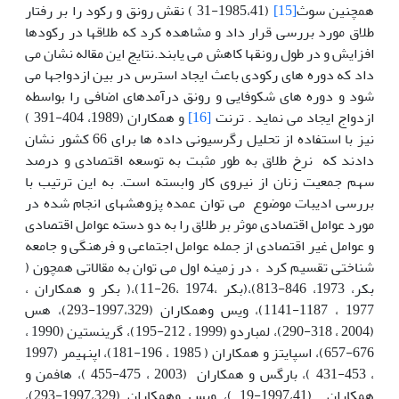
همچنین سوث
[15]
(1985،41-31 ) نقش رونق و رکود را بر رفتار
طلاق مورد بررسی قرار داد و مشاهده کرد که طلاقها در رکودها
افزایش و در طول رونقها کاهش می یابند.نتایج این مقاله نشان می
داد که دوره های رکودی باعث ایجاد استرس در بین ازدواجها می
شود و دوره های شکوفایی و رونق درآمدهای اضافی را بواسطه
ازدواج ایجاد می نماید . ترنت
[16]
و همکاران (1989، 404-391 )
نیز با استفاده از تحلیل رگرسیونی داده ها برای 66 کشور نشان
دادند که نرخ طلاق به طور مثبت به توسعه اقتصادی و درصد
سهم جمعیت زنان از نیروی کار وابسته است. به این ترتیب با
بررسی ادیبات موضوع می توان عمده پزوهشهای انجام شده در
مورد عوامل اقتصادی موثر بر طلاق را به دو دسته عوامل اقتصادی
و عوامل غیر اقتصادی از جمله عوامل اجتماعی و فرهنگی و جامعه
شناختی تقسیم کرد ، در زمینه اول می توان به مقالاتی همچون (
بکر، 1973، 846-813)،(بکر ،1974 ،26-11)،( بکر و همکاران ،
1977 ، 1187-1141)، ویس وهمکاران (1997،329-293)، هس
(2004 ، 318-290)، لمباردو (1999 ، 212-195)، گرینستین (1990 ،
676-657)، اسپایتز و همکاران ( 1985 ، 196-181)، اپنهیمر (1997
، 453-431 )، بارگس و همکاران (2003 ، 475-455 )، هافمن و
همکاران (1997،41-19 )، ویس وهمکاران (1997،329-293)،