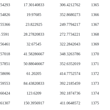
.54293
17.30140833
306.4212762
1365
.54826
19.97685
352.8680273
1366
.55366
23.822925
249.7794217
1367
.5591
28.27820833
272.7734221
1368
.56461
32.67545
322.2842043
1369
.57018
41.58286667
348.3263786
1370
.57851
50.88046667
352.6352019
1371
.58696
61.20205
414.7752574
1372
.59553
84.43820833
392.2185459
1373
.60424
123.6209
392.1874736
1374
.61307
150.3956917
411.0648572
1375