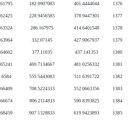
.61795
182.0907083
401.4444044
1376
.62425
228.9456583
378.9447301
1377
.63324
286.167975
414.6401548
1378
.63964
332.07145
427.9067937
1379
.64602
377.11035
437.141353
1380
.65241
469.7134667
481.0256332
1381
.6584
555.5443083
511.6391722
1382
.66409
708.5224333
552.0663356
1383
.66674
806.2114833
590.8393825
1384
.68459
907.1328833
619.9423893
1385