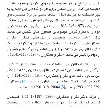
ناشی از ازدواج را در مقایسه با ازدواج نکردن و مجرد ماندن
مقایسه می کند ، بر این اساس برای هر دو شخصی این عایدیها به
طور مستقیم به درآمد آنها ، اختلاف نسبی در نرخ دستمزدهای
آنها ، و سطح متغیرهای غیر بازاری مثل آموزش و زیبایی بستگی
دارد( بکر، 1973، 846-813) . در تحقیق دیگری ، بکر مقاله قبلی
خود را با مطرح کردن موضوعاتی همچون طلاق تکمیل می نماید.
(بکر ،1974 ،26-11). همچنین در پژوهشی دیگر ، بکر و
همکارانش ادعا کردند که حوادث غیره منتظره و شگرف ، ریسک
طلاق را افزایش می دهد زیرا چنین حوادثی ، درآمدهای ناشی از
ازدواج را تغییر می دهد ، ( بکر و همکاران ، 1977 ، 1187-1141) .
سایر اقتصاددانان در مطالعات دیگر با استفاده از شوکهای
درآمدی اثر حوادث غیره منتظره بر طلاق را تخمین زده اند و اکثر
این نتایج ، یافته های بکر و همکاران ( 1977 ، 1187-1141 ) را
تایید می کنند که از جمله آنها می توان به ویس
[4]
وهمکاران
(1997،329-293) و هس
[5]
(2004 ، 318-290) اشاره کرد.
از طرف دیگر بکر و همکاران (1997 ، 1187-1141 ) استدلال
کردند که یک افزایش در درآمدهای انتظاری زنان ، موقعیت