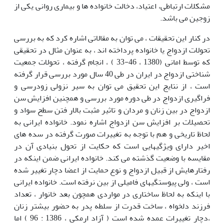
مشکلات ارتباطی، اعتیاد، دخالت خانواده ها و بیماری روانی یکی از
زوجین می باشد.
در کنار این تحقیقات ، می توان به مقالاتی اشاره کرد که به بررسی
تحولات ازدواج یا خانواده پرداخته اند ، به عنوان مثال در تحقیقی
که توسط امانی (1380 ، 46-33 ) ، انجام گرفته ، تحولات جمعیت
شناختی ازدواج در ایران در طی 40 سال مورد بررسی قرار گرفته
است ، از نتایج این تحقیق می توان به سیر نزولی زودرسی و
فراگیری ازدواج در طی دوره مورد بررسی و همچنین افزایش سن
ازدواج در بین زنان و مردان و تاثیر مثبت بالار فتن سطح سواد و
تحصیلات بر افزایش سن ازدواج اشاره نمود. خانواده ایرانی به
لحاظ تاریخی و هم با توجه به تغییرات صورت گرفته در سده های
اخیر دارای ویژگیهایی است که حکایت از تحول بنیادی آن در
مقایسه با وضعیت گذشته می کند. خانواده ایرانی ضمن اینکه در
رفتارهایش از قبیل ازدواج و نوع حمایت از اعضا دچار تغییر شده
است ، ولی پیوستگیهای فامیلی از بین نرفته است. خانواده ایرانی
با اینکه به لحاظ ساختاری در مواردی همچون بعد خانوار ، تعداد
فرزند دلخواه ، ساخت قدرت از سلطه پدر به حضور بیشتر زنان
،دچار تغییرات عمده شده است ( آزاد ارمکی ، 1386 : 96 ) اما