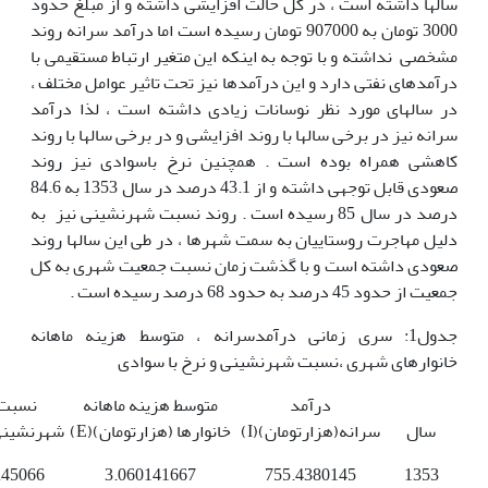
سالها داشته است ، در کل حالت افزایشی داشته و از مبلغ حدود
3000 تومان به 907000 تومان رسیده است اما درآمد سرانه روند
مشخصی نداشته و با توجه به اینکه این متغیر ارتباط مستقیمی با
درآمدهای نفتی دارد و این درآمدها نیز تحت تاثیر عوامل مختلف ،
در سالهای مورد نظر نوسانات زیادی داشته است ، لذا درآمد
سرانه نیز در برخی سالها با روند افزایشی و در برخی سالها با روند
کاهشی همراه بوده است . همچنین نرخ باسوادی نیز روند
صعودی قابل توجهی داشته و از 43.1 درصد در سال 1353 به 84.6
درصد در سال 85 رسیده است . روند نسبت شهرنشینی نیز به
دلیل مهاجرت روستاییان به سمت شهرها ، در طی این سالها روند
صعودی داشته است و با گذشت زمان نسبت جمعیت شهری به کل
جمعیت از حدود 45 درصد به حدود 68 درصد رسیده است .
جدول1: سری زمانی درآمدسرانه ، متوسط هزینه ماهانه
خانوارهای شهری ،نسبت شهرنشینی و نرخ با سوادی
درآمد
متوسط هزینه ماهانه
نسبت
سال
سرانه(هزارتومان)(I)
خانوارها (هزارتومان)(E)
شهرنشینی(
.45066
3.060141667
755.4380145
1353