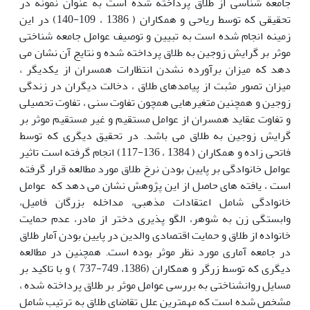
جامعه شناسی از طلاق پرداخته شده است به عنوان نمونه در
تحقیقی که توسط ریاحی و همکاران ( 1386 ، 109-140) در این
زمینه انجام شده است به تبیین و توصیف عوامل جامعه شناختی
موثر بر گرایش زوجین به طلاق پرداخته شده و نتایج آن نشان می
دهد که میزان برآورده نشدن انتظارات همسران از یکدیگر ،
میزان تصور مثبت از پیامدهای طلاق ، دخالت دیگران در زندگی
زوجین و همچنین متغیرهایی همچون تفاوت سنی ، تفاوت تحصیلی
و تفاوت عقاید همسران از عوامل مستقیم و غیر مستقیم موثر بر
گرایش زوجین به طلاق می باشد. در تحقیق دیگری که توسط
فاتحی زاده و همکاران ( 1384 ، 136-117) انجام گرفته است تاثیر
عوامل خانوادگی بر پایین بودن نرخ طلاق مورد مطالعه قرار گرفته
است ، یافته های حاصل از این پژوهش نشان می دهد که عوامل
خانوادگی شامل اعتقادات مذهبی، مداخله بزرگان فامیل،
وابستگی زن به شوهر، الگو پذیری دختر از مادر، عدم حمایت
خانواده از طلاق و حمایت اقتصادی والدین در پایین بودن آمار طلاق
در جامعه آماری مورد نظر موثر بوده است. همچنین در مطالعه
دیگری که توسط زرگر و همکاران (1386، 749-737 ) و با تاکید بر
مسایل روانشناختی به بررسی عوامل موثر بر طلاق پرداخته شده ،
مشخص شده است که مهمترین علل تقاضای طلاق به ترتیب شامل