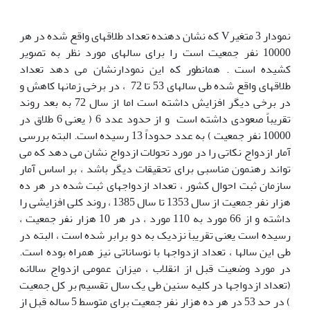
نمودار 3 متغیرV که نشان دهنده تعداد طلاقهای واقع شده در هر
10000 نفر جمعیت است را برای سالهای مورد نظر به تصویر
کشیده است . همانطور که این نمودارنشان می دهد تعداد
طلاقهای واقع شده طی سالهای 53 تا 72 ، در برخی زمانها کاهش و
در برخی دیگر افزایش داشته است اما از سال 72 به بعد روند
تقریباً صعودی داشته است و از حدود عدد 6 ( یعنی 6 طلاق در
10000 نفر جمعیت ) به عدد حدوداً 13 رسیده است. البته بررسی
آمار ازدواج نکاتی را در مورد تحولات ازدواج نشان می دهد که می
تواند رهنمون مناسبی برای تحقیقات دیگر باشد ، بر اساس آمار
سازمان ثبت احوال کشور ، تعداد ازدواجهای ثبت شده در هر ده
هزار نفر جمعیت از سال 1353 تا سال 1385 ، روند کلی افزایشی را
داشته و از 66 مورد به 110 مورد ، در هر 10 هزار نفر جمعیت ،
رسیده است یعنی تقریباَ نزدیک به دو برابر شده است ، البته در
طی این سالها ، تعداد ازدواجها با نوساناتی نیز همراه بوده است.
در مورد وضعیت قبل از انقلاب ، میزان عمومی ازدواج سالانه
(تعداد ازدواجها در کلیه سنین طی یک سال تقسیم بر کل جمعیت
) در حد 53 در هر ده هزار نفر جمعیت برای متوسط 5 ساله قبل از