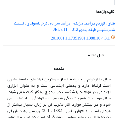
کلیدواژه‌ها
طلاق ، توزیع درآمد، هزینه ، درآمد سرانه ، نرخ باسوادی ، نسبت
شهرنشینی طبقه بندی JEL :J11
J12
20.1001.1.17351901.1388.10.4.3.1
اصل مقاله
مقدمه
طلاق با ازدواج و خانواده که از مهمترین نهادهای جامعه بشری
است ارتباط دارد و بدعتی اجتماعی است و به عنوان ابزاری
اجتماعی در مواجهه با شکست در ازدواج به کار گرفته می شود.
طلاق موجب از هم پاشیدگی شخصی ، خانوادگی و اجتماعی می
شود و در بیشتر موارد آثار مخرب آن بر زنان بسیار بیشتر از
مردان است. ( اخوان تفتی ، 1382 ، 1-2) بررسی روند تاریخی
پدیده طلاق در جوامع معاصر ، نشانگر آن است که هر چه از نظام