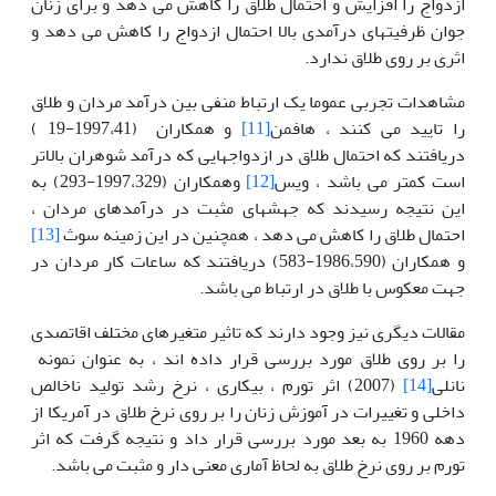
ازدواج را افزایش و احتمال طلاق را کاهش می دهد و برای زنان
جوان ظرفیتهای درآمدی بالا احتمال ازدواج را کاهش می دهد و
اثری بر روی طلاق ندارد.
مشاهدات تجربی عموما یک ارتباط منفی بین درآمد مردان و طلاق
را تایید می کنند ، هافمن
[11]
و همکاران (1997،41-19 )
دریافتند که احتمال طلاق در ازدواجهایی که درآمد شوهران بالاتر
است کمتر می باشد ، ویس
[12]
وهمکاران (1997،329-293) به
این نتیجه رسیدند که جهشهای مثبت در درآمدهای مردان ،
احتمال طلاق را کاهش می دهد ، همچنین در این زمینه سوث
[13]
و همکاران (1986،590-583) دریافتند که ساعات کار مردان در
جهت معکوس با طلاق در ارتباط می باشد.
مقالات دیگری نیز وجود دارند که تاثیر متغیرهای مختلف اقاتصدی
را بر روی طلاق مورد بررسی قرار داده اند ، به عنوان نمونه
نانلی
[14]
(2007) اثر تورم ، بیکاری ، نرخ رشد تولید ناخالص
داخلی و تغییرات در آموزش زنان را بر روی نرخ طلاق در آمریکا از
دهه 1960 به بعد مورد بررسی قرار داد و نتیجه گرفت که اثر
تورم بر روی نرخ طلاق به لحاظ آماری معنی دار و مثبت می باشد.