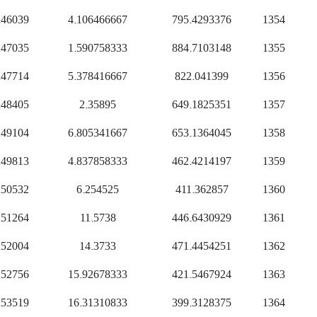
.46039
4.106466667
795.4293376
1354
.47035
1.590758333
884.7103148
1355
.47714
5.378416667
822.041399
1356
.48405
2.35895
649.1825351
1357
.49104
6.805341667
653.1364045
1358
.49813
4.837858333
462.4214197
1359
.50532
6.254525
411.362857
1360
.51264
11.5738
446.6430929
1361
.52004
14.3733
471.4454251
1362
.52756
15.92678333
421.5467924
1363
.53519
16.31310833
399.3128375
1364