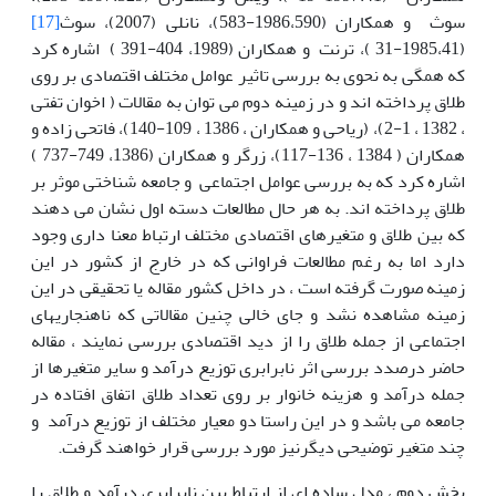
سوث و همکاران (1986،590-583)، نانلی (2007)، سوث
[17]
(1985،41-31 )، ترنت و همکاران (1989، 404-391 ) اشاره کرد
که همگی به نحوی به بررسی تاثیر عوامل مختلف اقتصادی بر روی
طلاق پرداخته اند و در زمینه دوم می توان به مقالات ( اخوان تفتی
، 1382 ، 1-2)، (ریاحی و همکاران ، 1386 ، 109-140)، فاتحی زاده و
همکاران ( 1384 ، 136-117)، زرگر و همکاران (1386، 749-737 )
اشاره کرد که به بررسی عوامل اجتماعی و جامعه شناختی موثر بر
طلاق پرداخته اند. به هر حال مطالعات دسته اول نشان می دهند
که بین طلاق و متغیرهای اقتصادی مختلف ارتباط معنا داری وجود
دارد اما به رغم مطالعات فراوانی که در خارج از کشور در این
زمینه صورت گرفته است ، در داخل کشور مقاله یا تحقیقی در این
زمینه مشاهده نشد و جای خالی چنین مقالاتی که ناهنجاریهای
اجتماعی از جمله طلاق را از دید اقتصادی بررسی نمایند ، مقاله
حاضر درصدد بررسی اثر نابرابری توزیع درآمد و سایر متغیرها از
جمله درآمد و هزینه خانوار بر روی تعداد طلاق اتفاق افتاده در
جامعه می باشد و در این راستا دو معیار مختلف از توزیع درآمد و
چند متغیر توضیحی دیگرنیز مورد بررسی قرار خواهند گرفت.
بخش دوم ، مدل ساده ای از ارتباط بین نابرابری درآمد و طلاق را