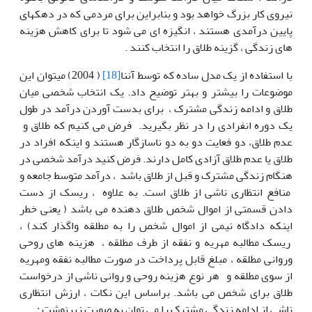
نیروی کار بزرگ خواهد بود و بنابراین برای مردمی که در دهکهای
پایین درآمدی هستند ، انگیزه ای می شود تا برای کاهش هزینه
های زندگی ، گزینه طلاق را انتخاب کنند .
با استفاده از یک مدل ساده که توسط آننا
[18]
( 2004) میتوان این
موضوعات را بیشتر و بهتر توضیح داد. یک انتخاب شخصی میان
طلاق و ادامه زندگی مشترک ، برای بدست آوردن درآمد در طول
یک دوره انفرادی را در نظر بگیرید. فرض می کنیم که طلاق و
عدم طلاق، دو فعایت دو به دو ناسازگار هستند و اینکه افراد در
طلاق یا عدم طلاق آزادی کامل دارند. فرض کنید درآمد شخصی در
هنگام زندگی مشترک و قبل از طلاق باشد ، درآمد متوسط جامعه و
منافع انتظاری ناشی از طلاق است. به علاوه ، ریسک از دست
دادن قسمتی از اموال شخص طلاق دهنده می باشد ( یعنی خطر
اینکه دادگاه نیمی از اموال شخص را به مطلقه واگذار کند) ،
ریسک مطالبه مهریه و نفقه از طرف مطلقه ، هزینه های روحی
وروانی مطلقه ، مبلغ قابل پرداخت در صورت مطالبه نفقه ومهریه
از سوی مطلقه و هر نوع هزینه روحی و روانی ناشی از درخواست
طلاق برای شخص می باشد. براساس این نکات ، ارزش انتظاری
ناشی از ادامه زندگی مشترک را می توان به صورت زیرنوشت :