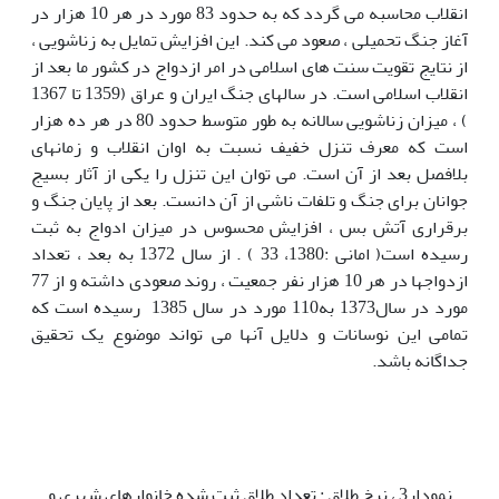
انقلاب محاسبه می گردد که به حدود 83 مورد در هر 10 هزار در
آغاز جنگ تحمیلی ، صعود می کند. این افزایش تمایل به زناشویی ،
از نتایج تقویت سنت های اسلامی در امر ازدواج در کشور ما بعد از
انقلاب اسلامی است. در سالهای جنگ ایران و عراق (1359 تا 1367
) ، میزان زناشویی سالانه به طور متوسط حدود 80 در هر ده هزار
است که معرف تنزل خفیف نسبت به اوان انقلاب و زمانهای
بلافصل بعد از آن است. می توان این تنزل را یکی از آثار بسیج
جوانان برای جنگ و تلفات ناشی از آن دانست. بعد از پایان جنگ و
برقراری آتش بس ، افزایش محسوس در میزان ادواج به ثبت
رسیده است( امانی :1380، 33 ) . از سال 1372 به بعد ، تعداد
ازدواجها در هر 10 هزار نفر جمعیت ، روند صعودی داشته و از 77
مورد در سال1373 به110 مورد در سال 1385 رسیده است که
تمامی این نوسانات و دلایل آنها می تواند موضوع یک تحقیق
جداگانه باشد.
نمودار3 ، نرخ طلاق : تعداد طلاق ثبت شده خانوارهای شهری و