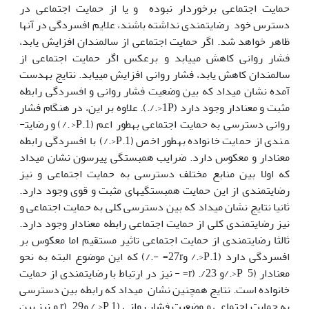
حمایت اجتماعی برخوردار نبوده و یا از حمایت اجتماعی در
دسترس خود رضایت­مندی نداشته باشند، علایم افسردگی در آن­ها
ظاهر خواهد شد. اگر حمایت اجتماعی از سالمندان افزایش یابد،
فشار روانی کاهش می­یابد و برعکس اگر حمایت اجتماعی از
سالمندان کاهش یابد، فشار روانی افزایش می­یابد. نتایج به­دست
آمده نشان می­داد که بین وضعیت فشار روانی و افسردگی رابطه
مثبت و معنادار وجود دارد (1P<./.). علاوه بر این، در هنگام فشار
روانی دسترسی به حمایت اجتماعی به­طور اعم (1.P<./) و رضایت­
مندی از حمایت خانواده به­طور اخص (1.P<./) با افسردگی رابطه
معنادار و معکوس دارد. ضرایب همبستگی پیرسون نشان می­داد
که اولا بین منابع مختلف دسترسی به حمایت اجتماعی و نیز
رضایت­مندی از این حمایت همبستگی­های مثبت و قوی وجود دارد.
ثانیا نتایج نشان می­داد که بین دسترسی کلی به حمایت اجتماعی و
نیز رضایت­مندی کلی از حمایت اجتماعی رابطه معنادار وجود دارد.
ثالثا رضایت­مندی از حمایت اجتماعی تاثیر مستقیم اما معکوس بر
افسردگی دارد (1.P<./ و27r= -./) که این موضوع البته به نحو
معنادار (5 P<./و 23/. (r= - نیز در ارتباط با رضایت­مندی از حمایت
خانواده است. نتایج هم­چنین نشان می­داد که رابطه بین دسترسی
به حمایت اجتماعی و وضعیت فشار روانی (1 P<./ و29. (r و نیز بین