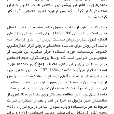
نمودیم.جهت اطمینان بیشتر،این شاخص ها در اختیار داوران
صاحبنظر قرار گرفت که پس ازتایید اعتبار محتوایی آنها بکار
گرفته شدند.
به‌‌‌طورکلی، منظور از پایایی، ‌حصول نتایج مشابه در تکرار اعمال
قبلی است (ساروخانی،1380: 146). برای تعیین پایایی ابزارهای
اندازه گیری، بهترین روش به­دست آوردن آن، آلفای کرانباخ
می­
باشد. این روش برای محاسبه هماهنگی درونی ابزار اندازه­گیری
خصوصاً پرسش­نامه مورد استفاده قرار می­گیرد.این ضریب از
عمومی‌ترین ضرایبی است که توسط پژوهش­گران علوم اجتماعی
برای سنجش پایایی ابزارهای مختلف جمع‌آوری داده‌ها مورد
استفاده قرار می‌گیرد (قاسمی،1384: 157). در این تحقیق نیز،
برای این منظور از ضریب آلفای کرونباخ استفاده شده است و پس
از تهیه و تدوین شاخص­ها و طراحی صورت اولیه پرسش­نامه، مطالعه­
ای مقدماتی انجام گرفت که هدف آن تعیین میزان پایایی پرسش­
نامه تحقیق بود. این مطالعه مقدماتی روی یک نمونه 30 نفری از
سالمندان شهر دزفول به اجرا در آمد و بعد از استخراج، نمرات
مربوط به هر پرسش­نامه و وارد نمودن آن­ها در درنرم افزار 5 / 11-
spss؛ آلفای کرونباخ برای متغیر حمایت اجتماعی (91/.) و برای