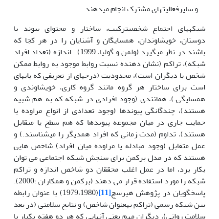
و سایرفعالیت­های مشترک انجام می­دهند.
شبکه­های اجتماع شخصیترکیب، ساختار و محتوای پیوند با
دوستان، خویشاوندان، همسایگان و آشنایان را در هر کجا که
باشند در نظر می­گیرد (ولمن و گولیا، 1999). اندازه (تعداد افراد
شبکه)، تراکم (نشان دهنده نسبت روابط موجود به روابط ممکن
شخص با دیگران است)، محدودیت (درجه­ای از تعریفی که پایه­ای
است برای ساختار هر گروه مانند گروه کاری، خویشاوندی و
همسایگی.)، همانندی (وجود افرادی در شبکه که به هم شبیه
هستند)، چندگانگی پیوندها (وجود تعدادی از انواع مراوده یا
حمایت جاری در میان مجموعه پیوندها که هم سطح یا متقابل
هستند)، تداوم (مدت زمانی که افراد همدیگر را می­شناسند.) و
عمل متقابل (وجود مبادله یا مراوده میان افراد) شاخص هایی
هستند که در مدل برکمن برای سنجش شبکه اجتماعی می توان
بکار برد، اما در عمل اغلب محققان دو شاخص اندازه و تراکم
شبکه را مورد استفاده قرار می دهند (برکمن و همکاران ؛2000).
پاسخ­گویان در پژوهش هیرسچ
[11]
(1979،1980) با عنوان رابطه
بین شبکه رسمی (تراکم به­عنوان شاخص) و نتایج سلامتی (در بعد
سلامت روانی)، دیگران مهم یعنی آن­هایی که هر دو هفته یک­بار با