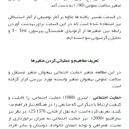
متغیر سلامت عمومی (90/.) به دست آمد.
در قسمت تفسیر یافته ها علاوه بر آمار توصیفی از آمار استنباطی
نیز استفاده شده است که در این قسمت برای به­دست آوردن
رابطه بین متغیرها از آزمون­های همبستگی پیرسون، T- Test و
تحلیل رگرسیونی سو جسته ایم.
تعریف مفاهیم و عملیاتی کردن متغیرها
در این مطالعه متغیر حمایت اجتماعی به­عنوان متغیر مستقل و
سلامت عمومی به­عنوان متغیر وابسته مورد بررسی قرار گرفته
است.
حمایت اجتماعی
: لینزی (1988) حمایت اجتماعی، را قابلیت و
کیفیت ارتباط با دیگرانی که منابعی را در هنگام نیاز فراهم می­
کنند، تعریف کرده است. (به نقل از فتحی، 25:1376). در نظر نیز
سارافینو (2000) نیز حمایت اجتماعی به میزان برخورداری از
محبت، همراهی و توجه اعضای خانواده، دوستان و سایر افراد