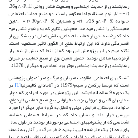
رضایت­مندی از حمایت اجتماعی و وضعیت فشار روانی (1..P<./ و36.
(r = -./از نوع مستقیم اما معکوس است. دو منبع حمایت اجتماعی
خانواده (5 P<./و 25/. (r= و همتایان (5 P<./و30 (r = -./این
همبستگی را نشان می­دهد. هم­چنین نتایج که به وضوح نشان می­
داد که رضایت­مندی از حمایت اجتماعی، نقش اصلی در پیش­گیری از
افسردگی دارد که این ارتباط منتج از الگوی تاثیر مستقیم است.
نکته مهم در این پژوهش این بود که از آن­جا که بیش از نیمی از
آزمودنی­ها متاهل بودند، حضور همین نوع از منبع حمایت بر میزان
رضایت­مندی ازحمایت اجتماعی موثر بود (صادقی و دیگران،1378).
"شبکه­های اجتماعی، مقاومت میزبان و مرگ و میر"عنوان پژوهشی
است که توسظ برکمن و سیم(1979) در آلامادای کالیفرنیا
[1]
در
یک دوره 9 ساله انجام شد. این پژوهش در مورد افرادی که دچار
بیماری­های قلبی و عروقی بودند، فراوانی پنج منبع حمایتی (ازدواج،
خانواده، دوستان، فرایض دینی و تعلق به گروه های دیگر) را مورد
بررسی قرار داد و نشان داد که در شرایط جسمانی مشابه،
اشخاصی که از پشتوانه­های اجتماعی برخوردار بودند در طول سال­
های بعد از یک عارضه قلبی، تهدید خطر مرگ در آنان به نصف
دیگران تقلیل می­یافت و افرادی که کم­ترین ارتباطات اجتماعی را