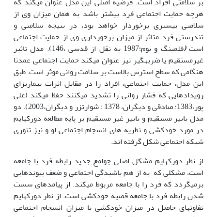
بر سلامتی افراد است. فرضیه اصلی این مدل عنوان می­کند که
هرچه حمایت اجتماعی فرد بیش­تر باشد به همان میزان وی از
سلامتی بیش­تری برخوردار خواهد بود، در نتیجه سلامتی و
تندرستی فرد متاثر از میزان برخورداری وی از حمایت اجتماعی
است
(
فلمینگ و بوم؛1987 به نقل از قدسی ،146). مدل تاثیر
غیرمستقیم یا ضربه­گیر نیز عنوان می­کند حمایت اجتماعی عمدتا
هنگامی که سطح استرس بالاست بر سلامت روانی موثر است. طبق
این مدل، حمایت اجتماعی، افراد را در مقابل اثرات بیماری­زای
رویدادهایی که فشار روانی را تشدید می­کنند حفظ می­کند (علی
پور،1383؛ صادقی و دیگران، 1378 ؛ شوارتزر و دیگران،2003). دو
مدل تاثیر مستقیم و تاثیر غیر مستقیم بر پایه مطالعه دورکهایم
در مورد خودکشی و نظریه های انسجام اجتماعی او و نیز تئوری
شبکه اجتماعی شکل گرفته اند.
از نظر دورکهایم مشکل اصلی جوامع جدید رابطه فرد با جامعه
است، مشکلی که به از هم پاشیدگی اجتماعی و ضعف پیوندهایی
برمی­گردد که فرد را با جامعه مربوط می­کند. از پیامدهای سست
شدن رابطه فرد با جامعه قضیه خودکشی است. از نظر دورکهایم
تفاوت­های حاصل در میزان خودکشی با میزان انسجام اجتماعی