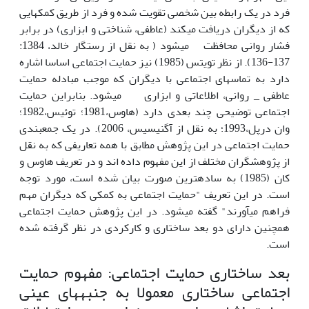
فرد در یک رابطه بین شخصی تقویت شده و فرد از طریق کمک­هایی
که از دیگران دریافت می­کند (عاطفی، شناختی و ابزاری) در برابر
فشار روانی محافظت می­شود ( به نقل از رستگار خالد، 1384:
137-136). از نظر تویتس (1985) نیز حمایت اجتماعی اساسا اشاره
دارد به تماس­های اجتماعی با دیگران که موجب مبادله حمایت
عاطفی _ روانی، اطلاعاتی و ابزاری می­شود. بنابراین حمایت
اجتماعی توضیحی چند بعدی دارد (هاوس،1981؛ توئیس،1982؛
وان درپل،1993؛ به نقل از آگنیسیس، 2006). در یک جمع­بندی
حمایت اجتماعی در این پژوهش مطابق با همه تعاریفی که به نقل
از پژوهش­گران مختلف از این مفهوم داده اند و در تعریف هاوس و
کان (1985) به ساده­ترین صورت بیان شده است، مورد توجه
است. در این تعریف "حمایت اجتماعی به کمکی که دیگران مهم
فراهم می­آورند" گفته می­شود. در این پژوهش حمایت اجتماعی
هم­چنین دارای دو بعد ساختاری و کارکردی در نظر گرفته شده
است.
بعد ساختاری حمایت اجتماعی: مفهوم حمایت
اجتماعی ساختاری معمولا به جنبه­های عینی