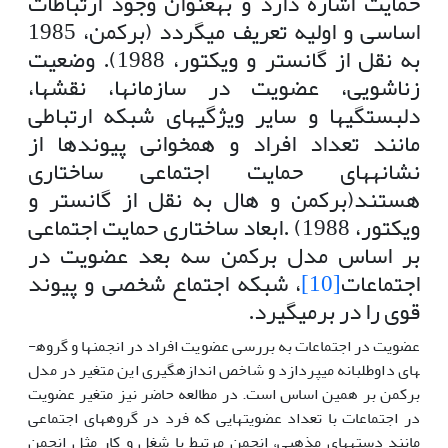
حمایت اشاره دارد و به­عنوان وجود ارتباطات
اساسی و اولیه تعریف می­گردد (برکمن، 1985
به نقل از گانستر و ویکتور، 1988). وضعیت
زناشویی، عضویت در سازمان­ها، نقش­ها،
دلبستگی­ها و سایر ویژگی­های شبکه ارتباطی
مانند تعداد افراد و همخوانی پیوندها از
نشانه­های حمایت اجتماعی ساختاری
هستند(برکمن و هال به نقل از گانستر و
ویکتور، 1988) .ابعاد ساختاری حمایت اجتماعی
بر اساس مدل برکمن سه بعد عضویت در
اجتماعات
[10]
، شبکه اجتماع شخصی و پیوند
قوی را در برمی­گیرد.
عضویت در اجتماعات به بررسی عضویت افراد در انجمن­ها و گروه­
های داوطلبانه می­پردازد و شاخص اندازه­گیری این متغیر در مدل
برکمن بر همین اساس است. در مطالعه حاضر نیز متغیر عضویت
در اجتماعات با تعداد عضویت­هایی که فرد در گروه­های اجتماعی
مانند دسته­های مذهبی، انجمن مرتبط با شغل و کار مثل انجمن