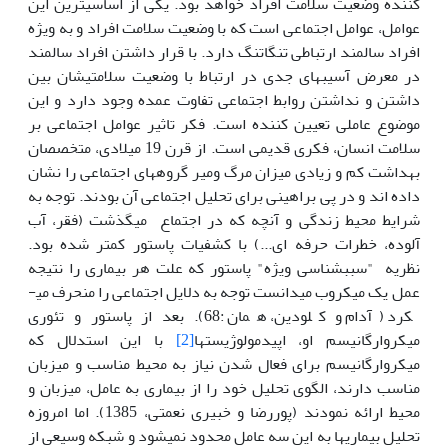
کننده وضعیت سلامت افراد خواهد بود. یکی از اساسی­ترین این
عوامل، عوامل اجتماعی است که با وضعیت سلامت افراد و به ویژه
افراد سالمند ارتباطی تنگاتنگ دارد. با قرار داشتن افراد سالمند
در معرض آسیب­های جدی در ارتباط با وضعیت سلامتی­شان بین
داشتن و نداشتن روابط اجتماعی تفاوت عمده وجود دارد و این
موضوع عاملی تعیین کننده است. فکر تاثیر عوامل اجتماعی بر
سلامت انسان، فکری قدیمی است. از قرن 19 میلادی، متخصصان
بهداشت کم و زیادی میزان مرگ­ و­میر گروه­های اجتماعی را نشان
داده اند و در پی براهینی برای تحلیل اجتماعی آن بودند. توجه به
شرایط محیط زندگی و آن­چه که در اجتماع می­گذشت (فقر، آب
آلوده، خطرات حرفه ای...) با کشفیات پاستور کم­تر شده بود.
نظریه "سبب­شناسی ویژه" پاستور که علت هر بیماری را نتیجه
عمل یک میکروب می­دانست توجه به دلایل اجتماعی را منحرف می­
کرد (آدام و کلودین، همان :68). بعد از پاستور و تئوری
میکروارگانیسم او، اپیدمولوژیست­ها
[2]
با این استدلال که
میکروارگانیسم برای فعال شدن نیاز به محیط مناسب و میزبان
مناسب دارند، الگوی تحلیل خود را از بیماری به عامل، میزبان و
محیط ارائه نمودند (پوررضا و خبیری نعمتی، 1385). اما امروزه
تحلیل بیماری­ها به این سه عامل محدود نمی­شود و شبکه وسیعی از