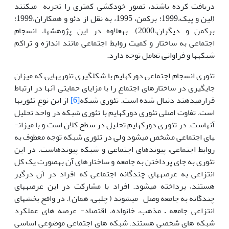
دریافت کرده باشند، تصور خودکشی کم­تری را تجربه می­کنند
(لین و پیک،1999؛ برکمن، 1995، به نقل از دئو و همکاران،1999؛
برکمن و دیگران،2000). به­علاوه در این پژوهش­ها، انسجام
اجتماعی به ساختار و کمیت روابط اجتماعی مانند اندازه و تراکم
شبکه­ها و فراوانی تعامل توجه دارد.
تئوری انسجام اجتماعی دورکهایم با شکل­گیری تئوری­هایی که میزان
جایگیری در ساختارهای اجتماع را با مزایای حمایتی آن­ها در ارتباط
قرارمی­دهند دنبال شده است. تئوری شبکه
[6]
از این نوع تئوری­ها
است. تفاوت اصلی تئوری دورکهایم با تئوری شبکه در واحد تحلیل
آن­هاست. در تئوری دورکهایم تحلیل در سطح کلان است و با میزان­
های اجتماعی مشخص می­شود ولی در تئوری شبکه توجه معطوف به
روابط اجتماعی، پیوندهای اجتماعی و شبکه پیوندهاست. در این
تئوری به جای پرداختن به جامعه و ساختارهای آن به­صورت یک کل
انتزاعی به عرصه­های چندگانه اجتماعی که افراد در آن درگیر
هستند، پرداخته می­شود. افراد با مشارکت در این عرصه­های
چندگانه به جامعه وصل می­شوند ( چلبی، همان). در واقع بخش­های
انتزاعی جامعه – مذهب، خانواده، اقتصاد- عرصه های عملکرد
شبکه های شخصی هستند. شبکه های اجتماعی موضوعی اساسی