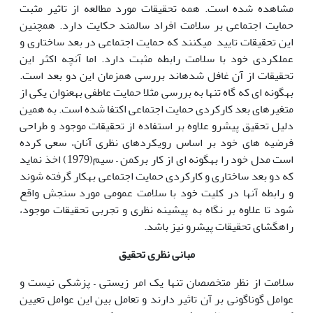
مشاهده شده است. همه تحقیقات مورد مطالعه از تاثیر مثبت
حمایت اجتماعی بر سلامت افراد سالمند حکایت دارد. هم­چنین
این تحقیقات تایید می­کنند که حمایت اجتماعی در بعد ساختاری و
عملکردی خود با سلامت رابطه مثبت دارد. اما آن­چه اکثر این
تحقیقات از آن غافل شده­اند بررسی همزمان این دو بعد است.
به­گونه ای که گاه تنها به بررسی مثلا حمایت عاطفی به­عنوان یکی از
متغیرهای بعد کارکردی حمایت اجتماعی اکتفا شده است. به همین
دلیل تحقیق پیش­رو علاوه بر استفاده از تحقیقات موجود و طراحی
فرضیه های خود بر اساس رویکردهای نظری آنان، سعی کرده
است مدل خود را به­گونه ای از کار برکمن – سیم(1979) اخذ نماید
که دو بعد ساختاری و کارکردی حمایت اجتماعی به­کار گرفته شوند
و رابطه آن­ها در کلیت خود با سلامت عمومی مورد سنجش واقع
شود تا علاوه بر نگاه به پیشینه نظری و تجربی تحقیقات موجود،
راه­گشای تحقیقات پیش­رو نیز باشد.
مبانی نظری تحقیق
سلامت از نظر متخصصان تنها یک امر زیستی – پزشکی نیست و
عوامل گوناگونی بر آن تاثیر دارند و تعامل بین این عوامل تعیین