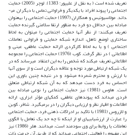
تعریف شده است ( به نقل از علی­پور: 1383). لوچر (2005) حمایت
اجتماعی را پیوند افراد با یکدیگر و فراوانی تماس با دیگران می­
داند. مولاسیوتیس و همکاران (1997) حمایت اجتماعی را به­عنوان
مبادله بین حداقل دو فرد به منظور ارتقا سلامتی گیرنده حمایت
تعریف می­کنند؛ از نظر آن­ها حمایت اجتماعی را می­توان به لحاظ
ساختاری (وضع تاهل، اندازه شبکه حمایتی و فراوانی تعاملات
اجتماعی ) و یا به لحاظ کارکردی (ارائه حمایت عاطفی، عینی و
اطلاعاتی ) در نظر گرفت. کوب (1976) حمایت اجتماعی را مجموعه
اطلاعاتی تعریف می­کند که شخص را به این اعتقاد می­رساند که در
یک شبکه ارتباطی مورد توجه و علاقه دیگران است و از سوی آن­ها
با ارزش و محترم شمرده می­شود و در نتیجه چنین باوری این
احساس به فرد دست می­دهد که به آن شبکه ارتباطی متعلق
است. هاوس (1981) نیز حمایت اجتماعی را نوعی مبادله بین
فردی می­داند که پیوندهای عاطفی، کمک­های مؤثر ابزاری، ارائه
اطلاعات و اظهار نظر و ارزیابی دیگران را در برمی­گیرد. شافر، کوبن
و لازروس (1981) با تاکید بر ادراکات ذهنی فرد، حمایت اجتماعی
را عبارت از ارزشیابی­های او از این­که تا چه حد یک تعامل یا الگوی
تعاملات یا روابط برای وی سودمند است، می­دانند. هلر (1986) نیز
این مفهوم را فعالیتی اجتماعی می­داند که از طریق آن حرمت ذات