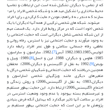
که از تماس با دیگران تشکیل شده است این ارتباطات و تماس­ها
محیط ساختاری را تشکیل می­دهند و شبکه شخصی افراد را می­
سازند که منجر به فراهم نمودن حمایت کارکردی برای افراد
می­شوند. شبکه ­های شخصی ترکیبی از همه آن­ها (دیگران) با یک
شخص (خود) است که در مرکز روابط قرار دارد. یک قسمت مهم
از این شبکه شخصی شامل دیگرانی است که حمایت اجتماعی را
به­ وجود می­آورند و حمایت اجتماعی نیز با استرس، رفاه روانی و
عاطفی، رفاه جسمانی، سلامتی و طول عمر افراد رابطه دارد
(توئیس،1982،1983،1985 آبس
[7]
،1982، ساراسون و ساراسون،
1985؛ هاوس و دیگران، 1988، لین و انسل
[8]
،1989؛ وییل و
بویمن
[9]
،1992 به نقل از آگنیسنس و دیگران،2006). محققان
هم­چنین دریافتند که حمایت اجتماعی و شبکه­های شخصی درکل با
متغیرهای دیگری مانند ویژگی­های شخصی (ساراسون و
دیگران،1983؛ به نقل از آگنیسنس،2006) و روش زندگی و
اجتماع (آگنیسنس،2006) ارتباط دارد. این حمایت به­­طور مستقیم
و غیرمستقیم بسته به­وجود یا عدم وجود وضعیت استرسی در
افراد بر سلامت آن­ها تاثیر می­گذارد که به­دلیل آن­که فرض بنیادی
پژوهش ما بر این است که حمایت اجتماعی به­طور مستقیم بر