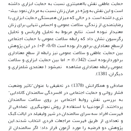
حمایت عاطفی نقش بااهمیت­تری نسبت به حمایت ابزاری داشته
است و این نقش به ویژه در میان زنان نسبت به مردان نمود بیش­
تری داشته است. در حالی ­که میزان همبستگی حمایت ابزاری با
رضایت­مندی از زندگی، سلامت عمومی و احساس تنهایی برای زنان
معنی­دار نبوده است. نتایج مربوط به تحلیل واریانس و تحلیل
رگرسیون نشان داد که رابطه سلامت عمومی با حمایت اجتماعی
ازسطح معناداری برخوردار بوده است (0/0< P=). در این پژوهش
بین حمایت عاطفی و سلامت عمومی نیز رابطه از سطح معناداری
برخورداربوده است (342/.(r =. اما بین حمایت ابزاری و سلامت
عمومی رابطه معناداری مشاهده نمی­شود ( معتمدی شلمزاری و
دیگران، 1381).
صادقی و همکارانش (1378) در تحقیقی با عنوان"تاثیر وضعیت
فشار روانی و حمایت اجتماعی در افسردگی سالمندان کانادایی"
به بررسی نقش روابط اجتماعی بر روی سلامت سالمندان
پرداختند. آزمودنی­ها با استفاده از روش نمونه­گیری تصادفی از
فهرست افراد سه سرای سالمندان در شهر ولیفیلد در ایالت کبک
و تعدادی از طریق فهرست مراجعات فردی انتخاب شدند.این
پژوهش دو فرضیه را مورد آزمون قرار داد: اگر سالمندان از