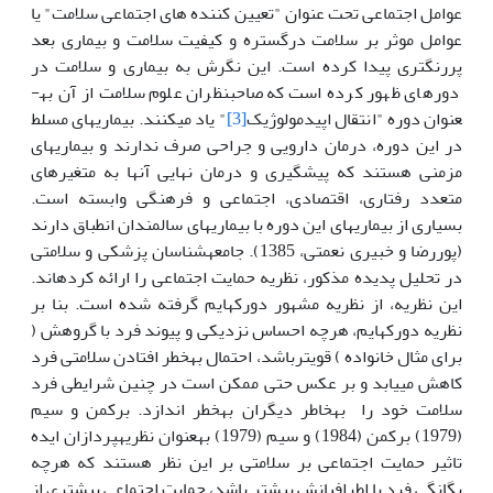
عوامل اجتماعی تحت عنوان "تعیین کننده های اجتماعی سلامت" یا
عوامل موثر بر سلامت درگستره و کیفیت سلامت و بیماری بعد
پررنگ­تری پیدا کرده است. این نگرش به بیماری و سلامت در
دوره­ای ظهور کرده است که صاحب­نظران علوم سلامت از آن به­
عنوان دوره "انتقال اپیدمولوژیک
[3]
" یاد می­کنند. بیماری­های مسلط
در این دوره، درمان دارویی و جراحی صرف ندارند و بیماری­های
مزمنی هستند که پیش­گیری و درمان نهایی آن­ها به متغیرهای
متعدد رفتاری، اقتصادی، اجتماعی و فرهنگی وابسته است.
بسیاری از بیماری­های این دوره با بیماری­های سالمندان انطباق دارند
(پوررضا و خبیری نعمتی، 1385). جامعه­شناسان پزشکی و سلامتی
در تحلیل پدیده مذکور، نظریه حمایت اجتماعی را ارائه کرده­اند.
این نظریه، از نظریه مشهور دورکهایم گرفته شده است. بنا بر
نظریه دورکهایم، هرچه احساس نزدیکی و پیوند فرد با گروهش (
برای مثال خانواده ) قوی­ترباشد، احتمال به­خطر افتادن سلامتی فرد
کاهش می­یابد و بر عکس حتی ممکن است در چنین شرایطی فرد
سلامت خود را به­خاطر دیگران به­خطر اندازد. برکمن و سیم
(1979) برکمن (1984) و سیم (1979) به­عنوان نظریه­پردازان ایده
تاثیر حمایت اجتماعی بر سلامتی بر این نظر هستند که هرچه
یگانگی فرد با اطرافیانش بیش­تر باشد، حمایت اجتماعی بیش­تری از