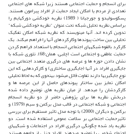
برای انسجام و حمایت اجتماعی هستند زیرا شبکه های اجتماعی
تعدادی از مردم یا امکان ایجاد حمایت از افراد پیرامون هستند.
پسکوسولیدو و جورجیانا ( 1989) نظریه خودکشی دورکهایم را
براساس نظریه تحلیل شبکه تحت عنوان "نظریه خودکشی شبکه"
تدوین کرده اند. آن­ها می­نویسند که نظریه شبکه امکان تفکیک
تحلیلی بین ساخت پیوندها وکارکردهای آن­ها را فراهم می­کند. یک
کارکرد بالقوه شبکه­های اجتماعی انسجام یا استعداد فراهم کردن
حمایت عاطفی و اجتماعی است (چلبی، همان:68). تئوری شبکه با
نشان دادن حوزه ها و عرصه های درگیری متعدد اجتماعی بین
جایگیری افراد در آن­ها (جایگیری ساختاری) و کارکردهایی که این
نوع جایگیری­ها دارند تفاوت قائل می­شود به­نحوی که به لحاظ تحلیلی
امکان تمایز بین ساختار پیوندهای حاصل از این عرصه ها و
کارکردشان را می­دهد. از میان نظریه های توضیح داده شده
دربخش نظریه ­ها برای پژوهش حاضر از دو نظریه انسجام
اجتماعی و شبکه اجتماعی در قالب مدل برکمن و سیم (1979) و
برکمن و دیگران (2000) با توجه مدل تاثیر مستقیم برای بررسی
تاثیرحمایت اجتماعی بر سلامت عمومی استفاده شده است. دو
نظریه یاد شده چگونگی درگیری افراد در اجتماعات و شبکه­های
اجتماع شخصی را توضیح می­دهند. افراد جزئی از جامعه هستند