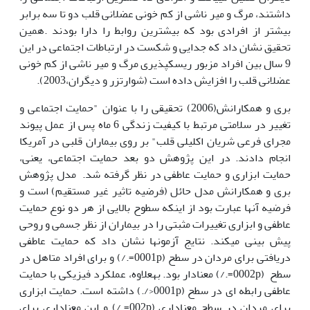
داشتند، مرگ و میر ناشی از کم خونی عضلانی قلب دو تا سه برابر
بیش­تر از افرادی بود که بیش­ترین روابط را دارا بودند .همین
تحقیق نشان داد که جدایی و شکست در ارتباطات اجتماعی در این
9 سال بین افراد مزبور ریسک­پذیری مرگ و میر ناشی از کم خونی
عضلانی قلب را افزایش داده است (شوارتزر و دیگران،2003).
بری و همکارانش(2006) تحقیقی را با عنوان "حمایت اجتماعی و
تغییر در سلامتی مرتبط با کیفیت زندگی 6 ماه پس از عمل پیوند
مجرای فرعی شریان اکلیلی قلب" بر روی بیماران قلبی در آمریکا
انجام دادند. در این پژوهش دو بعد حمایت اجتماعی، یعنی،
حمایت ابزاری و حمایت عاطفی در نظر گرفته شد. مدل پژوهش
بری و همکارانش مدل حائل (فرضیه تاثیر غیر مستقیم) است و
فرضیه آن­ها عبارت بود از این­که سطوح بالایی از هر دو نوع حمایت
عاطفی و ابزاری تغییرات مثبتی را در بیماران از نظر جسمی و روحی
پیش بینی می­کند. نتایج آزمون­ها نشان داد که حمایت عاطفی
دریافتی برای مردان در سطح (0001p=./) و برای افراد متاهل در
سطح (0002p=./) معنادار بود. به­علاوه، عملکرد فیزیکی با حمایت
عاطفی رابطه ای در سطح (0001p</.) داشته است. حمایت ابزاری
برای مردان در سطح معناداری (002p=./) و این معناداری برای