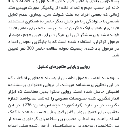
پاسخ­گویان بعدی با معیار قرار دادن خانه اول و با فاصله 3 یا 4
خانه (بر حسب حجم و تعداد خانه) از یک­دیگر صورت می­پذیرفت.
زمانی که بعضی افراد به علت کهولت سن، بیماری، عدم تمایل
شخصی یا خانوادگی و یا هر دلیل دیگر حاضر به همکاری نمی­شدند
افرادی از همان بلوک جاگزین می­شد. پرسش­نامه برای تمامی افراد
خوانده شد و پرسش­گر آن را پر می­کرد.برای تعیین حجم نمونه از
فرمول کوکران، استفاده شده است که با جایگزین نمودن اعداد
در فرمول یاد شده، جمعیت نمونه مطالعه حاضر 300 نفر تعیین
شد.
روایی و پایایی متغیرهای تحقیق
با توجه به اهمیت حصول اطمینان از وسیله جمع­آوری اطلاعات که
در این تحقیق پرسش­نامه می­باشد، از «روایی محتوا»ی پرسش­نامه
اطمینان حاصل شده است. روایی محتوا بدین معناست که ابزار
اندازه­گیری، کلیه خصوصیات مفهومی را که شما می­خواهید اندازه
بگیرید، در بر دارد (فرانکفورد؛ ناچمیاس،همان: 236). در این
تحقیق، برای حصول روایی قابل قبول، طی جلسات متعدد با کمک
استاد راهنما به انتخاب معتبرترین شاخص­های گردآوری شده از
بین شاخص­های موجود در پرسش­نامه­های آزمون شده قبلی، اقدام