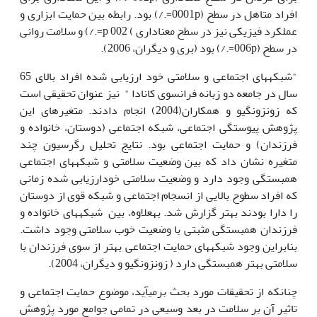
افراد متاهل در سطح (0001p=./) بود. رابطه بین حمایت ابزاری و
عملکرد فیزیکی نیز در سطح معناداری ) 002 p=./) و سلامت روانی
در سطح (006p=./) بود (بری و دیگران، 2006).
"شبکه­های اجتماعی و سلامتی خود ارزیابی شده افراد بالای 65
سال در جامعه دو زبانه فرانسوی کانادا " نیز عنوان تحقیقی است
که زونزونگیو و همکاران(2004) انجام دادند. متغیرهای این
پژوهش پیوستگی اجتماعی، شبکه اجتماعی (دوستان، خانواده و
فرزندان) و حمایت اجتماعی بود. نتایج تحلیل رگرسیون چند
متغیره نشان داد که بین وضعیت سلامتی و شبکه­های اجتماعی
هم­بستگی وجود دارد و وضعیت سلامتی خودارزیابی شده زمانی
که افراد سطوح بالایی از انسجام اجتماعی و شبکه قوی از دوستان
را دارا بودند بهتر گزارش شد. به­علاوه، بین شبکه­های خانواده و
فرزندان همبستگی مثبتی با وضعیت خوب سلامتی وجود داشت.
بنابراین وجود شبکه­های حمایت اجتماعی بهتر از سوی فرزندان با
سلامتی بهتر همبستگی دارد ( زونزونگیو و دیگران، 2004).
چنان­که از تحقیقات مورد بحث برمی­آید، موضوع حمایت اجتماعی و
تاثیر آن بر سلامت در بعد وسیعی در تمامی جوامع مورد پژوهش