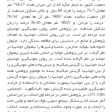
جمعیت کشور به شمار می­آید که از این میزان تعداد 716،17"نفر
معادل 75/7 درصد را افراد 60 سال و بالاتر تشکیل می­دهند. از
کل جمعیت سالمند تعداد"9691" نفر آن ها معادل "70/54
"درصد را مردان و "8025" نفر معادل 30/45 درصد را زنان
تشکیل می­دهند. در پژوهش حاضر روش نمونه­گیری خوشه­ای
چند مرحله ای است. در این روش انتخاب خوشه­ها به اهداف
پژوهش و منابع در دسترس برای مطالعه بستگی دارد. می­توان
خانواده­ها، بلوک­ها، مدارس، بخش­ها و شهرها را به­عنوان خوشه­ها در
نظر گرفت. در این پژوهش بلوک­ها بر اساس نقشه شهری به­عنوان
خوشه در نظر گرفته شده است. در روش نمونه­گیری خوشه­ای
ابتدا خوشه­ها، را گزینش می­کنیم و سپس واحدهای نمونه­گیری را
از بین خوشه­ها، گزینش می­کنیم. بسته به موضوع پژوهش، همه
واحدهای نمونه­گیری داخل خوشه­ها را می­توان برای نمونه گزینش
کرد یا از بین خوشه­ها به­صورت تصادفی یا با استفاده از فرایند
نمونه­گیری طبقه­بندی شده گزینش نمود (فرانکفورد – ناچمیاس،
1381: 271). در پژوهش حاضر در مرحله اول انتخاب بر این اساس
آغار می­شد که پرسش­­گر به­ضلع جنوبی بلوک مراجعه و اولین خانه
را انتخاب و در صورت وجود سالمند پرسش­نامه پر می­شد. انتخاب