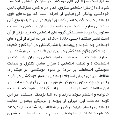
منطبق است. میزان­های بالای خودکشی در میان گروه هایی یافت می­
شود که از نظر اجتماعی منزوی اند و بر عکس، میزان­های پایین
خودکشی بیان­گر گروه­هایی از افراد است که پیوندهای قوی
اجتماعی دارند. قضیه اصلی که دورکهایم در ارتباط با دو نوع کلی
خودکشی مطرح می­کند عبارت است از میزان خودکشی به نسبت
معکوس با درجه همبستگی گروه های اجتماعی که فرد جزئی از آن
است تغییر می­کند ( چلبی، 67:1385). لذا هرچه افراد از گروه های
اجتماعی جدا شوند و پیوندها یا مشارکت­شان در آن­ها کم و ضعیف
شود امکان وقوع خودکشی در بین این افراد بیش­تر می­شود. به­
عبارتی شدت و ضعف انسجام اجتماعی (میزان مشارکت در
اجتماعات ) و تنظیم اجتماعی ( میزان فشار، کنترل و هدایت
شوندگی اجتماعات بر فرد) بر نحوه خودکشی اثر می­گذارد.
مطالعات زیادی میزان انسجام اجتماعی با تصور خودکشی در افراد
را در چارچوب تئوری دورکهایم مورد بررسی قرار داده اند. در
این­ مطالعات انسجام اجتماعی میزانی گرفته می­شود که افراد به
خانواده و اجتماع پیوند دارند و به آن­ها نزدیک هستند. در این
گونه مطالعات این میزان از پیوند و نزدیکی به­عنوان حمایت
اجتماعی به­حساب می­آید. یافته­های مطالعات یاد شده نشان می­دهد
که هرچه افراد از خانواده و اجتماع حمایت اجتماعی بیش­تری