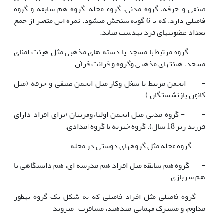
صنفی و حرفه، گروه مدنی، گروه محله، گروه هم سابقه و گروه
فامیلی دارد، که با 6 گویه سنجش می­شود. نمره این متغیر از جمع
تعداد عضویت­های فرد به­دست می­آید.
- گروه مرتبط با مسجد یا دسته های مذهبی مثل هیئت امنای
مسجد، هیئت­های مذهبی وگروه و قرائت قرآن.
- انجمن مرتبط با شغل وکار مثل انجمن صنفی و حرفه (مثل
کانون بازنشستگان ).
- - گروه مدنی مثل انجمن اولیاءومربیان (برای افراد دارای
فرزند زیر 18 سال). گروه خیریه یا گروه امدادی.
- گروه محله مثل گروه­های دوستی در محله.
- گروه هم سابقه مثل افراد هم مدرسه ای، هم دانشگاهی یا
هم سربازی.
- گروه فامیلی مثل افراد فامیلی که به شکل یک گروه به­طور
مداوم، و مشترک مهمانی می­دهند، مسافرت می­روند