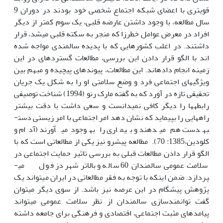
قوی­تری با اعضای شبکه اجتماع شخصی خود بودند در دوران 9
سال مطالعه، با وجود داشتن عارضه قلبی، یک سوم کم­تر از دیگر
افراد در معرض عوامل خطرزا که منجر به سکته قلبی می­شد، قرار
داشتند. در اغلب کشورهایی که با پدیده سالمندی مواجه شده
اند با الگو قرار دادن این بررسی، مطالعات گسترده­ای در این
زمینه انجام داده­اند. این مطالعات، پیوندهای پیچیده و مبهم بین
ویژگی­های اجتماعی فرد و وضع سلامتی او را به شکل یک جریان
تحقیقی تازه در آورد که به گفته مارک رنو (1994) شناخت توصیفی
رابطه­ها را دیگر کافی نمی­دانست و سعی داشت با دقت بیش­تر
راه­­هایی را بپیماید که نشان دهد امر اجتماعی با امر زیستی دست­
به­دست هم می­دهند و بیماری را به­وجود می­آورند (آدام و
کلودین،1385: 70). مطالعه پیش­رو نیز یکی از مطالعاتی است که با
الگو قرار دادن مطالعات قبلی به بررسی تاثیر حمایت اجتماعی در
سلامت عمومی سالمندان 60 ساله و بالاتر شهر دزفول می­
پردازد. ضمن این­که با توجه به فقر مطالعاتی در ایران می­تواند یک
پژوهش پیش­گام در این عرصه نیز باشد. از سوی دیگر می­توان
گفت توانمندسازی سالمندان از نظر سلامت عمومی می­تواند
پیامدهای مثبت اجتماعی، اقتصادی و فرهنگی برای جامعه داشته