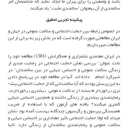
باشد و وضعیتی را برای پیران ما ایجاد نماید که متخصصان امر
سالمندی از آن به­عنوان "سالمندی مثبت" یاد می­کنند.
پیشینه تجربی تحقیق
در خصوص رابطه بین حمایت اجتماعی و سلامت عمومی در جهان و
ایران مطالعاتی صورت گرفته است که در بخش زیر به برخی از این
مطالعات می­پردازیم:
در ایران معتمدی شلمزاری و همکارانش (1381) مطالعه خود را
تحت عنوان" بررسی نقش حمایت اجتماعی در رضایت مندی از
زندگی سلامت عمومی و احساس تنهایی در بین سالمندان" در
شهرکرد انجام داده اند. آن­ها در مطالعه خود در پی پاسخ دادن
به این پرسش بودند که آیا سالمندانی که از حمایت اجتماعی بیش­
تری برخوردار هستند از سلامت عمومی بیش­تری برخوردارند،
رضایت­مندی بیش­تری از زندگی داشته و هم­چنین احساس تنهایی
کم­تری می­کنند؟ یافته های آزمون که با استفاده از ضریب
همبستگی پیرسون و رگرسیون چندگانه به­دست آمده بود نشان
می­داد که اولا حمایت اجتماعی تاثیر معناداری بر احساس تنهایی و
سلامت عمومی و رضایت­مندی سالمندان از زندگی دارد. ثانیا