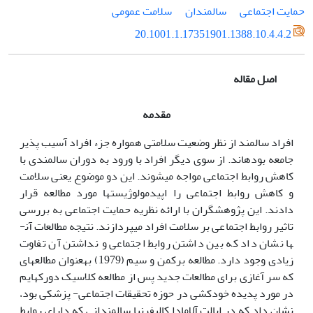
حمایت اجتماعی
سالمندان
سلامت عمومی
20.1001.1.17351901.1388.10.4.4.2
اصل مقاله
مقدمه
افراد سالمند از نظر وضعیت سلامتی همواره جزء افراد آسیب پذیر
جامعه بوده­اند. از سوی دیگر افراد با ورود به دوران سالمندی با
کاهش روابط اجتماعی مواجه می­شوند. این دو موضوع یعنی سلامت
و کاهش روابط اجتماعی را اپیدمولوژیست­ها مورد مطالعه قرار
دادند. این پژوهش­­گران با ارائه نظریه حمایت اجتماعی به بررسی
تاثیر روابط اجتماعی بر سلامت افراد می­پردازند. نتیجه مطالعات آن­
ها نشان داد که بین داشتن روابط اجتماعی و نداشتن آن تفاوت
زیادی وجود دارد. مطالعه برکمن و سیم (1979) به­عنوان مطالعه­ای
که سر آغازی برای مطالعات جدید پس از مطالعه کلاسیک دورکهایم
در مورد پدیده خودکشی در حوزه تحقیقات اجتماعی- پزشکی بود،
نشان داد که در ایالت آلامادا کالیفرنیا سالمندانی که دارای روابط