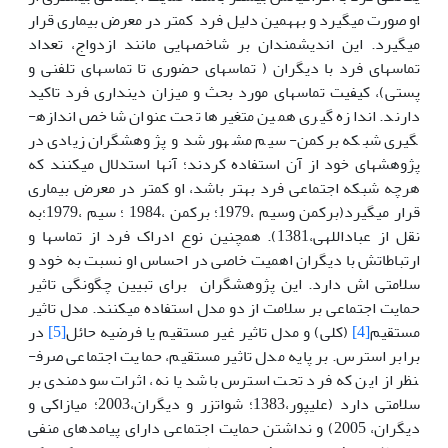
او صورت می­گیرد و به­همین دلیل فرد کم­تر در معرض بیماری قرار
می­گیرد. این اندیشمندان بر شاخص­هایی مانند ازدواج، تعداد
تماس­های فرد با دیگران ( تماس­های حضوری تا تماس­های تلفنی و
پستی)، کیفیت تماس­های مورد بحث و میزان دینداری فرد تاکید
دارند. اندازه گیری همین متغیرها تحت عنوان شاخص اندازه­
گیری شبکه برکمن- سیم مشهور شد و پژوهش­گران زیادی در
پژوهش­های خود از آن استفاده کردند؛ آن­ها استدلال می­کنند که
هرچه شبکه اجتماعی فرد بهتر باشد، او کم­تر در معرض بیماری
قرار می­گیرد(برکمن وسیم ،1979؛ برکمن ،1984 ؛ سیم ،1979؛به
نقل از عباداللهی،1381). هم­چنین نوع ادراک فرد از تماس­ها و
ارتباطاتش با دیگران اهمیت خاصی در احساس او نسبت به خود و
سلامتی اش دارد. این پژوهش­گران برای تبیین چگونگی تاثیر
حمایت اجتماعی بر سلامت از دو مدل استفاده می­کنند. مدل تاثیر
مستقیم
[4]
(کلی) و مدل تاثیر غیر مستقیم یا فرضیه حائل
[5]
در
برابر استرس. بر پایه مدل تاثیر مستقیم، حمایت اجتماعی صرف­
نظر از این که فرد تحت استرس باشد یا نه، اثرات سودمندی بر
سلامتی دارد (علی­پور،1383؛ شواتزر و دیگران،2003؛ میازاکی و
دیگران، 2005) و نداشتن حمایت اجتماعی دارای پیامدهای منفی