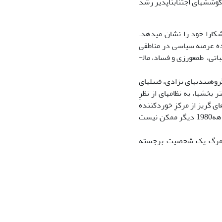
کوشش­های اجتناب­ناپذیر رشد
کارا خود را نشان می­دهد.
ده عرصه سیاسی در مناطقی
مثل کشورهای جنوب صحرای بزرگ آفریقا، خاورمیانه و آسیای مرکزی هنوز با خشونت و بی­ثباتی، طمع­ورزی و فساد، مال­
وه­بندی­های نژادی، قبیله­ای
خش­ها، به نظام­های از نظرِ
ای گریز از مرکزِ خوردکننده
و فشارآور از میان قرن­ها شکاف و گسستگی، ناتوان مانده­اند. نیجریه دهه 1970 یا لبنان دهه1980 دیگر ممکن نیست
 در مرگ یک شخصیت برجسته