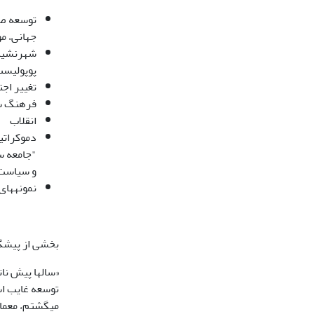
جهانی، موافقت­ن
شهرنشینی
پوپولیست
تغییر اجت
فرهنگ سی
انقلاب
"جامعه س
و سیاست
نمونه­های 
بخشی از پیشگف
«سال­ها پیش نا
توسعه غایب ا
می­گشتم، معما