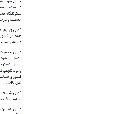
فصل سوم: شهرن
شایسته و بسنده
سکونت­گاه بعد
جمعیت و درجات
فصل چهارم: هم
همه در کشوره
مسلم­تر است. 
فصل پنجم: فره
متصل می­شوند
میدان گسترده
وجود تنوعی ک
کشوری می­باشن
(ص:146).
فصل ششم: انقل
سیاسی، اقتصادی
فصل هفتم: نی