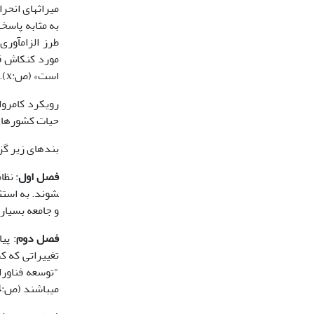
میراث­های انحر
به مثابه پاسخ
طرز الزام­آور
مورد کنکاش ق
است» (ص:x).
رویکرد کامروا
حیات کشورهای 
بندهای زیر گزی
فصل اول
: نظام
شوند. به استث
و جامعه بسیار 
فصل دوم
: پی
تغییراتی که ک
"توسعه فناورا
می­باشند (ص:54).