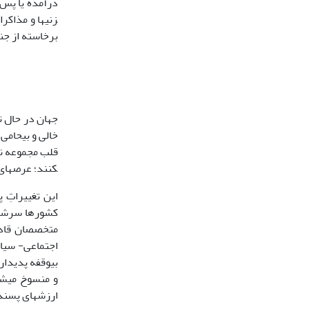
زنی­ها و مذاکر
برخاسته از جنبش
جهان در حال 
خالی و بی­حامی
کنند؛ عرصه­ای 
این تغییراتِ 
کشورها سرشار 
متخصصان قادر 
اجتماعی- سیاس
بی­وقفه پدیدار
و منسوخ می­شو
ارزش­های پسندی