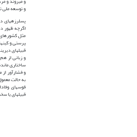
و می­روند و مر
و توسعه ملی تما
پس­لرزه­های د
اگرچه ظهور د
پرستی و کینه­
قبیله­ای دیرین
و زبانی از هم 
ساختاری ماندنی
به حالت معمول
قوس­های وفاد
قبیله­ای یا سخ