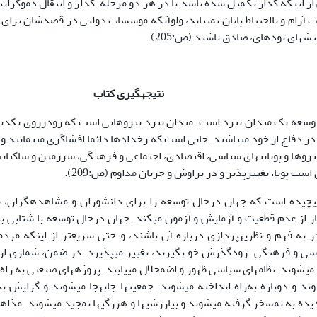
ات آرام و بااحتیاط پایان نمی­یابد، ولوآن­که موسسات دولتی در قصدشان برای
­های توده­ای، صادق ­باشند (ص:205).­
نتیجه­­گیری کتاب
توسعه یک میدان نبرد است. میدان نبرد نیروهایی است که رودرروی یکدی
 در دفاع از خود می­باشند. جایی است که رخ­دادها دائما افشاگری می­نمایند و
است پویا، تغییرپذیر و در تراوش و جریان مداوم (ص:209).
پیچیده است که جهان درحال توسعه را برای دانشوران و مشاهده­گران، م
از عدم قطعیت و آزمایش و آزمون می­کند. جهان درحال توسعه با شتابی بیش
به فهم و نظریه­پردازی درباره آن باشند، و حتی سریع­تر از این­که مردم
ی و فرهنگیِ زودگذرش خو بگیرند، تغییر می­پذیرد. در ضمن، شماری از 
 می­شوند. نظام­های سیاسی ظهور و اضمحلال می­یابند. پروژه­های صنعتی به راه
ند و دوباره به‌راه انداخته می­شوند. جمعیت­ها جابه­جا می­شوند و گرایش 
ده به تمسخر گرفته می­شوند و بی­ارزشی­ها و هرزگی­ها تمجید می­شوند. مذاه