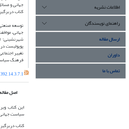
جهانی و مسائ
اطلاعات نشریه
کتاب دربرگیرن
راهنمای نویسندگان
جهانی، موافقت‌نامه عمو
ارسال مقاله
شهرنشینی: ا
پوپولیست در 
تغییر اجتماعی
داوران
فرهنگ سیاسی:
تماس با ما
392.14.3.7.1
اصل مقاله
این کتاب ویر
سیاست­ جهانی
کتاب دربرگیرند