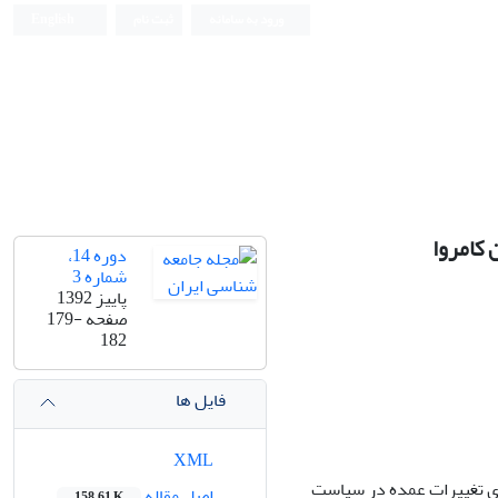
ورود به سامانه
ثبت نام
English
 کامروا
دوره 14،
شماره 3
پاییز 1392
صفحه
179-
182
فایل ها
XML
ی تغییرات عمده در سیاست‌
اصل مقاله
158.61 K