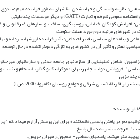
امه عمومی تعرفه و تجارت (GATT) و دیگر موسسات چندملیتی
: افزایش کودکان خیابانی، روسپیگری، ساخت و سازهای غیرقانونی و ظ
 در شهرهای مرتبه دومِ مورد غفلت حکومت
ماعی و پیامدهای سیاسی تغییر اجتماعی: تأثیر فزاینده ارزش­ها، سرمایه و ن
اسی: نقش و تأثیر آن در کشورهایِ به تازگی دموکرات­شدة درحال توسعه
یاسی"، فروپاشی دولت، چانه­زنی­های دموکراتیک و گذار، انسجام و تثبیت 
 چندحزبی
بیشتر از آفریقا، آسیای شرقی و جوامع روستای (کامروا، 2000: ص i).
تار نویسنده:
توانی­خودم در یافتن پاسخی قانع­کننده­ برای این پرسش آزارم می­داد که "
ست". هرچه بیشتر به دنبال پاسخ
 پیچیده­تر می­شد. پاسخ­های سطحی - همچون رهبران حریص،