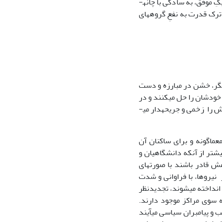
درآمده یا پس از اینکه گذار تکمیل شده باشد یا در هر دو مرحله. گذار و انتقال دموکراتیکِ موفق، به سادگی با چانه­
 ترک قدرت به نفعِ گروه­های
گر، خشن در مبارزه و دست
 خودشان را حل می­کنند و در
قلب مجموعه نیروها و پویایی­های سیاسی، اقتصادی، اجتماعی و فرهنگی، سرزمین و ساکنانش را زخمی و جریحه­دار می­
عماگونه و برای ساکنان آن
تر از آن­که دانشگاهیان و
ش قادر باشند با صورت­های
نیروها، با فراوانی و شدت
 انداخته می­شوند، تجدیدنظر
به سوی مراکز موجود دارند.
ب و پیامبران سیاسی می­آیند