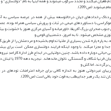
دم طغیان می­کنند و مجدد سرکوب می­شوند و همه این­ها به نام "دولت­سازی" و 
م می­شوند (ص:209).
ردناک رخ­دادهای جهانِ درحال­توسعه بیش از همه در عرصه سیاسی به آش
موکراسی با دستاوردهای مهمی در ثبات و پرورش سیاسی همراه بوده، عم
توزی مشخص می­شود. تا به امروز، دشمنی­های قومی و
ه، به پاره پاره شدن بسیاری از ملت­ها تداوم بخشیده و مردم­شان را از طریق گر
جدا و مجزا می­کند. با وجود این­که فرایند دولت­سازی ممکن است برای بیشتر ب
 حیاتی دوباره داده باشد، چنین دولت­هایی در ابداع طرز ادارة کارامدِ نیروه
 برگردند، اما کش و
اری­های غیردولتی هنوز به اندازه کافی برای جرقه اعتراضات توده­ای
نان تند یک رهبر جدایی­طلب به قوت خود باقی است (ص:209).