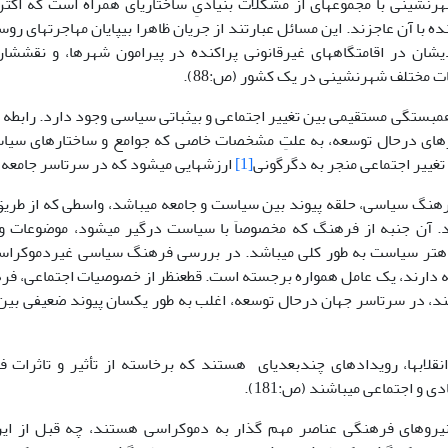
شینی با مجموعه­ای از مشکلات بنیادیِ ساختاری­ای همراه است که اکثر 
 با آن عاجزند. این مسائل عبارتند از جریان ظاهرا بی­پایان مهاجرت­های ر
ی­شان در اقامت­گاه­های غیرقانونی پراکنده در پیرامون شهرها، و نقش­شا
 مختلف شهرنشینی در یک کشور (ص:88).
بستگی مستقیمی بین تغییر اجتماعی و بی­ثباتی سیاسی وجود دارد. رابطه ب
ای درحال توسعه، به علتِ مشخصات خاصی که جوامع و ساختارهای سیاس
تغییر اجتماعی منجر به دگرگونی
[1]
ارزش­هایی می­شود که در سرتاسر جامعه شایع
نگ سیاسی، حلقه پیوند بین سیاست و جامعه می­باشد، واسطی که از طریق آ
. آن جنبه از فرهنگ که مخصوصاَ با سیاست درگیر می­شود، موضوعات و
­تر سیاست به طور کلی می­باشد. در بررسی فرهنگ سیاسی غیردموکراسی­
ه دارند، یک عامل همواره برجسته است. قطع­نظر از خصوصیات اجتماعی، 
د، در سرتاسر جهان درحال توسعه، اغلب به طور یک­سان پیوند ضعیفی بین
اب­ها، رویدادهای چندبعدی­ای هستند که برخاسته از تأثیر و تاثرات فر
 و اجتماعی می­باشند (ص:181).
روهای فرهنگی عناصر مهم گذار به دموکراسی هستند، چه قبل از این‌