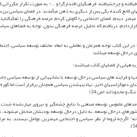
اف­یافته و چرخش­یافته، فرهنگ­های اقتدارگرا و ...- به صورت تکرار مکرراتی
­های قانع کننده یکی پس از دیگری به ذهن می­آمدند. در فضای سیاسی بررسی
ی مهم­تر دیدم. فضای اجتماعی را کاوش کردم عرصه فرهنگی را تفکیک­ناپذ
راردادم، دریافتم که تحلیل عرصه فرهنگی بدون توجه به فضاهای سیاسی 
 در این کتاب توجه همزمان و تعاملی به ابعاد مختلف توسعه سیاسی، اجتم
درحال توسعه می­باشد.­
ده­هایی از فصل­های کتاب می­باشند:
­ها و فرایندهای سیاسی درحال توسعه با نشانه­هایی از توسعه سیاسیِ جانب
نای دموکراسی­های اخیر، نهادینه­شدن سیاسی همچنان برقرار است اما کوره را
تنگ و محدوداند (ص:24)
امدهای ملموس توسعه صنعتی با نتایج چشمگیر و نیروی مهارنشده شدت می­
شورهای درحال توسعه، به دلیلِ درحال توسعه بودن­شان متحمل می­شوند، تغ
نه" اگرچه لزوما از نظر سیاسی و اجتماعی مهمترین عوامل نیستند، به مر