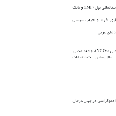
توسعه صنعتی: نظریه وابستگی و جهانی­شدن. نقش­های به طور فزاینده مهم صندوق بین­المللی پول (IMF) و بانک
هور افراد و احزاب سیاسی
هادهای غربی
دموکراتیزاسیون: شامل تحلیل­هایی از سازمان­های جامعه مدنی و سازمان­های غیرحکومتی (NGOs)، جامعه مدنی،
و مسائل مشروعیت، انتخابات
چرا دموکراسی در جهان درحال