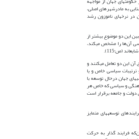
حکومت­های جهان از مواجهه
وستایی به مادرشهرهای اصلی،
ن در نرخ­های ناموزون رشد
ین این دو موضوع بیشتر از
ی آن‌ها را مشخص می­کند،
­اند (ص:115).
ن این دو تعامل می­کنند و
 ترتیبات سیاسی خاص و یا
های جهان درحال توسعه با
فرهنگی و سیاسی که خاص هر
 دولت و جامعه برقرار است
ایندهای توسعه­های متمایز
که فرایند گذار به حرکت