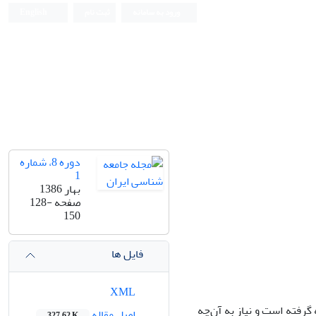
ورود به سامانه
ثبت نام
English
دوره 8، شماره
1
بهار 1386
صفحه
128-
150
فایل ها
XML
رفته است و نیازِ به آن‌چه
اصل مقاله
327.62 K