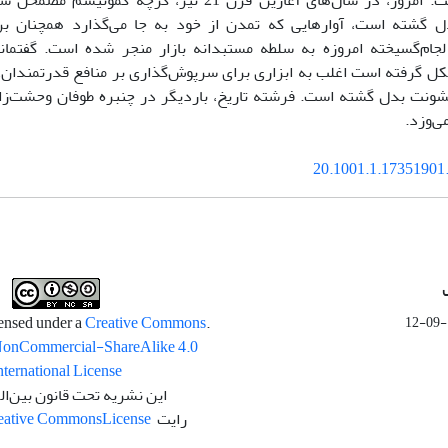
از آینده داشت. امروز، در سال‌های آغازین قرن 21 نیز، گ
 گشته است، آوارهایی که تمدن از خود به جا می‌گذارد همچنان بر 
 لجام‌گسیخته امروزه به سلطه مستبدانه بازار منجر شده است. گفتمان
 گرفته است اغلب به ابزاری برای سرپوش‌گذاری بر منافع قدرتمندان،
ونت بدل گشته است. فرشته تاریخ، باردیگر در چنبره طوفان وحشت‌زای
‌وزد.
20.1001.1.17351901.
Creative Commons
.This work is licensed under a
NonCommercial-ShareAlike 4.0
nternational License
این نشریه تحت قانون بین‌ال
رایت
License
eative Commons