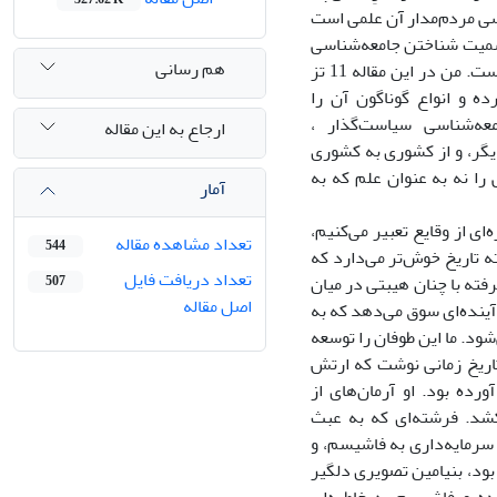
سی مردم‌مدار آن علمی است
سمیت شناختن جامعه‌شناسی
هم رسانی
مردم‌مدار همه‌جا به مذاق مخاطبانم خوش آمده و تحرکاتی در این زمینه صورت گرفته است. من در این مقاله 11 تز
ده و انواع گوناگون آن را
عه‌شناسی سیاست‌گذار ،
ارجاع به این مقاله
دیگر، و از کشوری به کشوری
را نه به عنوان علم که به
آمار
ای از وقایع تعبیر می‌کنیم،
تعداد مشاهده مقاله
544
 تاریخ خوش‌تر می‌دارد که
تعداد دریافت فایل
گرفته با چنان هیبتی در میان
507
اصل مقاله
ت آینده‌ای سوق می‌دهد که به
ود. ما این طوفان را توسعه
خود را در مورد فلسفه تاریخ زمانی نوشت که ارتش
رده بود. او آرمان‌های از
شد. فرشته‌ای که به عبث
 سمت تخریب و تباهی باز دارد. در سال 1940 ، زمانی‌که سرمایه‌داری به فاشیسم، و
ود، بنیامین تصویری دلگیر