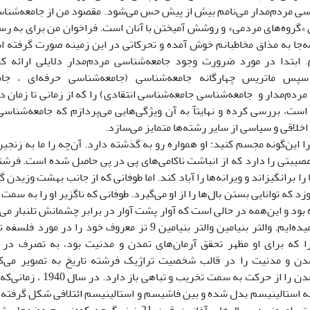
سی مردم‌مدار می‌نامم بیش از پیش حس می‌شود. مقصود من از جامعه‌شنا
«گروه‌های مردمی» و روشش آمیختن با آنان است. فراخوان من برای به ر
. ابتدا در مورد ضرورت وجود جامعه‌شناسی مردم‌مدار دلایلی ارائه کر
سپس ماتریس چهارگانه جامعه‌شناسی (جامعه‌شناسی حرفه‌ای ، جام
ردم‌مدار و جامعه‌شناسی جامعه‌شناسی انتقادی) را که از زمانی تا زمان 
است، بررسی کرده و نهایتآ به آن ویژگی‌هایی می‌پردازم که جامعه‌شناسی 
اخلاقی و سیاسی از سایر رشته‌ها متمایز می‌سازد.
ا این‌گونه مجسم کنید: او همواره رو به گذشته دارد. آن‌چه را ما به زنجیره‌
مصیبتی را دارد که از انباشت ناکامی‌های پی در پی حاصل شده است. فرشته
 را برانگیزاند و ویرانه‌ها را آباد کند. اما طوفانی که از جانب بهشت وزیدن 
وزد که توانایی بستن بال‌ها را از او می‌گیرد. طوفانی که ناگزیر او را به سم
ود و این‌همه در حالی است که آوار پشت آوار در برابر چشمانش تلنبار می‌ش
و پیشرفت نامیده‌ایم. والتر بنیامین والتر بنیامین 9 تز معروف 
ا که برای او مظهر تحقق آرمان‌های تمدن و مدنیت بود، به تصرف در آو
دن و مدنیت را در قالب شخصیت تراژیک فرشته تاریخ به تصویر می‌ک
می‌کوشد تا تمدن را از حرکت به
 استالینیسم بدل شده و بین فاشیسم و استالینیسم ائتلافی شکل گرفته ب