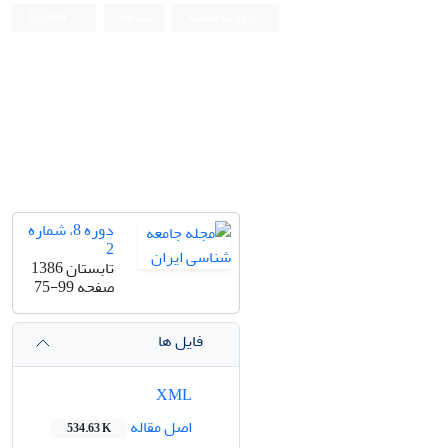
ورود به سامانه
ثبت نام
English
دوره 8، شماره
2
تابستان 1386
صفحه
75-99
فایل ها
XML
اصل مقاله
534.63 K