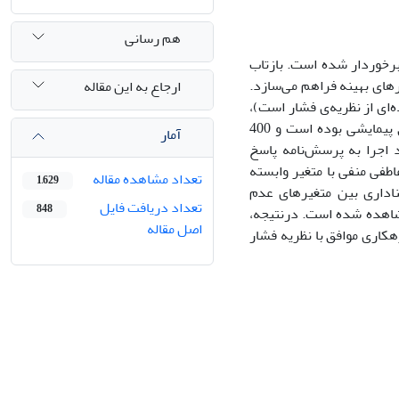
هم رسانی
برخوردار شده است. بازتاب
رهای بهینه فراهم می‌سازد.
ارجاع به این مقاله
ای از نظریه‌ی فشار است)،
به‌دنبال تبیین عوامل اجتماعی مؤثر بر میزان بزهکاری نوجوانان می‌باشد. روش تحقیق پیمایشی بوده است و 400
آمار
ای شهر بابل در سال تحصیلی 1385 ـ 86 به‌طور خود اجرا به پرسش‌نامه پاسخ
طفی منفی با متغیر وابسته
تعداد مشاهده مقاله
1,629
ناداری بین متغیرهای عدم
تعداد دریافت فایل
848
شاهده شده است. درنتیجه،
اصل مقاله
هکاری موافق با نظریه فشار