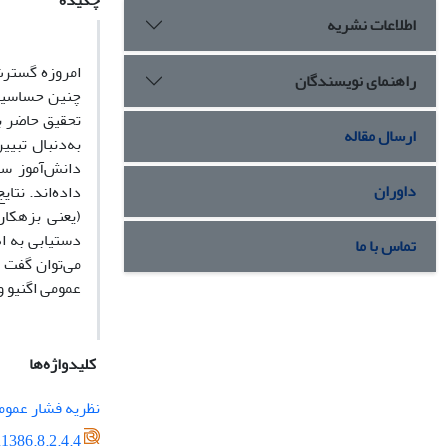
چکیده
اطلاعات نشریه
امروزه گسترش
راهنمای نویسندگان
چنین حساسیت‌ه
تحقیق حاضر ب
ارسال مقاله
داوران
داده‌اند. نت
(یعنی بزهکار
دستیابی به ا
تماس با ما
می‌توان گفت ک
عمومی اگنیو و
کلیدواژه‌ها
نظریه فشار عموم
1386.8.2.4.4