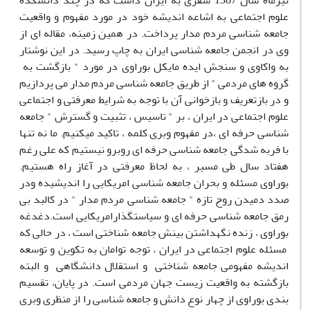
تیرماه سال 1387 سفری به ایران داشت که در چند دانشکده
علوم اجتماعی به اشاعه اندیشه خود در مورد مفهوم و واقعیت
جامعه شناسی مردم مدار پرداخت. در همین زمینه، مقاله ای از
وی در انجمن جامعه شناسی ایران به چاپ رسید. در این نوشتار
به واکاوی و سنجش ایده مایکل بوراوی در مورد " بازگشت به
گروه های مردمی " از طریق جامعه شناسی مردم مدار می پردازیم
و در بازتعریف و بازخوانی آن با توجه به شرایط معرفتی و اجتماعی
علوم اجتماعی در ایران ، بر " تاسیس ، تثبیت و گسترش " جامعه
شناسی حرفه ای ،در مفهوم وبری کلمه ، تاکید میکنیم. ما نه تنها
با فربه شدگی جامعه شناسی حرفه ای روبرو نیستیم که علی رغم
هفتاد سال طی مسیر ، به لحاظ معرفتی در آغاز راه هستیم.
بوراوی مسئله و بحران جامعه شناسی امریکایی را اندیشیده ودر
صدد دمیدن روح تازه " جامعه شناسی مردم مدار " در کالبد بی
رمق جامعه شناسی حرفه ای و سیاستگذارامریکایی است.دغدغه
بوراوی ، زنده نگهداشتن بینش جامعه شناختی است ، در حالی که
مسئله علوم اجتماعی در ایران ، توجه توامان به تکوین و توسعه
اندیشه مفهومی جامعه شناختی و استقلال دانشگاهی و البته
بازگشته به واقعیت زیست جهان مردمی است. در پایان، تقسیم
بندی بوراوی از چهار نوع دانش و جامعه شناسی را از منظری وبری