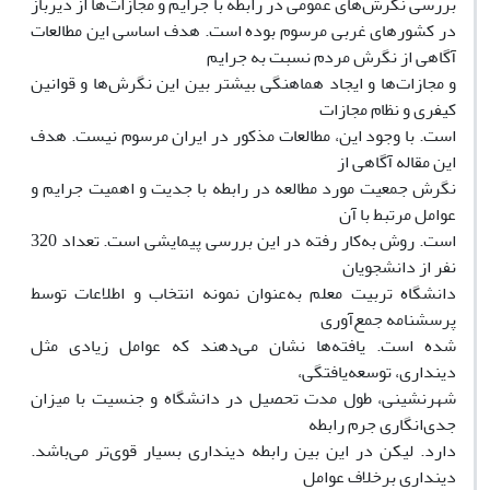
بررسى نگرش‌هاى عمومى در رابطه با جرایم و مجازات‌ها از دیرباز
در کشورهاى غربى مرسوم بوده است. هدف اساسى این مطالعات
آگاهى از نگرش مردم نسبت به جرایم
و مجازات‌ها و ایجاد هماهنگى بیشتر بین این نگرش‌ها و قوانین
کیفرى و نظام مجازات
است. با وجود این، مطالعات مذکور در ایران مرسوم نیست. هدف
این مقاله آگاهى از
نگرش جمعیت مورد مطالعه در رابطه با جدیت و اهمیت جرایم و
عوامل مرتبط با آن
است. روش به‌کار رفته در این بررسى پیمایشى است. تعداد 320
نفر از دانشجویان
دانشگاه تربیت معلم به‌عنوان نمونه انتخاب و اطلاعات توسط
پرسشنامه جمع‌آورى
شده است. یافته‌ها نشان مى‌دهند که عوامل زیادى مثل
دیندارى، توسعه‌یافتگى،
شهرنشینى، طول مدت تحصیل در دانشگاه و جنسیت با میزان
جدى‌انگارى جرم رابطه
دارد. لیکن در این بین رابطه دیندارى بسیار قوى‌تر مى‌باشد.
دیندارى برخلاف عوامل