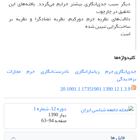
دیگر سبب جدى‌انگارى بیشتر جرایم مى‌گردد. یافته‌هاى این
تحقیق در چارچوب
دلالت‌هاى نظریه جرم دورکیم، نظریه تضادگرا و نظریه بر
ساخت‌گرایى تبیین شده
است.
کلیدواژه‌ها
جدى‌انگارى جرم
زیانبارانگارى
نادرست‌انگارى
جرم
مجازات
بزه‌دیدگى
20.1001.1.17351901.1390.12.1.3.9
دوره 12، شماره 1
بهار 1390
صفحه
63-94
فایل ها