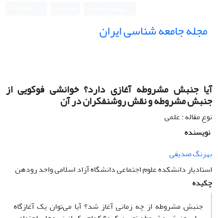
ورود به سامانه
ثبت نام
English
مجله جامعه شناسی ایران
آیا جنبش مشروطه آغازى دارد؟ خوانشى فوکویى از
جنبش مشروطه و نقش روشنفکران در آن
نوع مقاله : علمی
نویسنده
بهرنگ صدیقى
استادیار دانشکده علوم اجتماعى دانشگاه آزاد اسلامى واحد رودهن
چکیده
جنبش مشروطه از چه زمانى آغاز شد؟ آیا مى‌توان یک آغازگاه