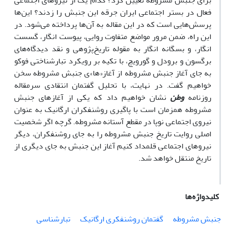
براى جنبش مشروطه تعیین کرد؟ کدام یک از نیروهاى اجتماعى
فعال در بستر اجتماعى ایران جرقه این جنبش را زدند؟ این‌ها
پرسش‌هایى است که در این مقاله به آن‌ها پرداخته مى‌شود. در
این راه، ضمن مرور مواضع متفاوت روایى، پیوست انگار، گسست
انگار، و بسگانه انگار به مقوله تاریخ‌پژوهى و نقد دیدگاه‌هاى
برگسون و برودل و گورویچ، با تکیه بر رویکرد تبارشناختى فوکو
به جاى آغاز جنبش مشروطه از آغاز«ها»ى جنبش مشروطه سخن
خواهیم گفت. در نهایت، با تحلیل گفتمان انتقادى سرمقاله
روزنامه
وطن
نشان خواهیم داد که یکى از آغازهاى جنبش
مشروطه همزمان است با پاگیرى روشنفکران ارگانیک به عنوان
نیروى اجتماعى نوپا در مقطع آستانه مشروطه. گرچه اگر شخصیت
اصلى روایت تاریخ جنبش مشروطه را به جاى روشنفکران، دیگر
نیروهاى اجتماعى قلمداد کنیم آغاز این جنبش به جاى دیگرى از
تاریخ منتقل خواهد شد.
کلیدواژه‌ها
جنبش مشروطه
گفتمان روشنفکرى ارگانیک
تبارشناسى