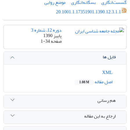
گسست‌انگارى
بسگانه‌انگارى
موضع روایى
20.1001.1.17351901.1390.12.3.1.1
دوره 12، شماره 3
پاییز 1390
صفحه
1-34
فایل ها
XML
اصل مقاله
1.08 M
هم رسانی
ارجاع به این مقاله