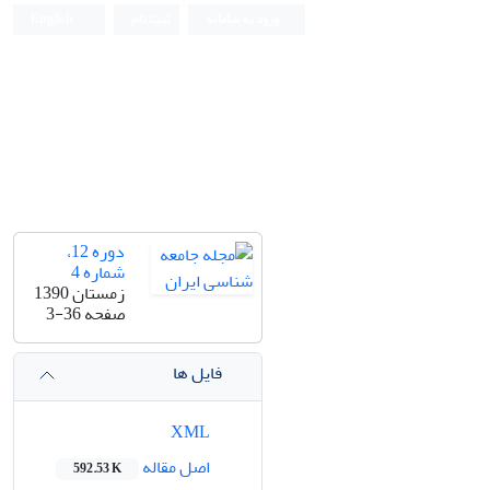
ورود به سامانه
ثبت نام
English
دوره 12،
شماره 4
زمستان 1390
صفحه
3-36
فایل ها
XML
اصل مقاله
592.53 K