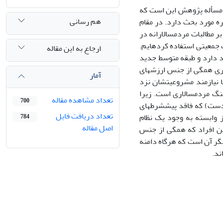
 مسأله پژوهش این است که
هم رسانی
ه مورد بحث دارد. در مقام
ر مطالبات مردمسالارانه در
ت جمعیتى استفاده کردهایم.
ارجاع به این مقاله
د دارد و طبقه متوسط جدید
ارى همگى از جنس ارزشهاى
آمار
ا نیازمند مشروعیتشان نزد
نگ مردمسالارى است. زیرا
تعداد مشاهده مقاله
700
ودست) که فاقد پیششرطهاى
تعداد دریافت فایل
ز وابسته به وجود یک نظام
784
اصل مقاله
این افراد که همگى از جنس
نگر آن است که هرگاه دامنه
ند.