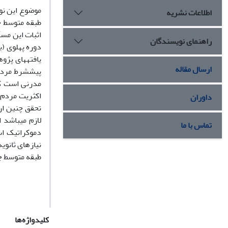
موضوع این نو
اطلاعات نشریه
طبقه متوسط ج
اثبات این مسأ
راهنمای نویسندگان
دوره پهلوى (ب
یافتههاى پژو
ارسال مقاله
پیششرط مردمس
مدرنى است که
اکثریت مردم 
داوران
تحقق چنین ار
لازم مىباشد 
تماس با ما
دموکراتیک اس
نیازهاى ثانوی
طبقه متوسط جد
کلیدواژه‌ها