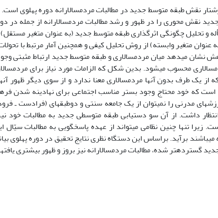
شتار نقش طبقه متوسط جدید در مطالبات مردمسالارانه دوره پهلوى است.
دید نقش محورى را در ظهور و رشد مطالبات مردمسالارانه از جمله در دور
له و تحلیل چگونگى اثرگذارى طبقه متوسط جدید (به عنوان متغیر مستقل) ب
ه عنوان متغیر وابسته) از روش تحلیل کیفى و همچنین آمار مرتبط با تحولا
هش نشان مىدهد میان مردمسالارى و طبقه متوسط جدید ارتباط مثبتى وجو
الارى محسوب مىشود. بدین شکل که الزامات مورد نیاز براى مردمسال
 از یک طرف بدون آنها مردمسالارى معنا ندارد و از سوى دیگر ظهور آنه
است که خود محتاج وجود بستر مناسب اجتماعى براى نهادینه شدن فره
زشهاى مدرنى را نمىتوان از یک جامعه سنتى و دوطبقهاى (فرادست ـ فر
انتظار داشت. از آن سو دستیابى طبقه متوسطى جدید به مطالبات خود نی
ت. زیرا تنها چنین نظامى مىتواند از عهده پاسخگویى به مطالبات سیّال 
ه مىباشند برآید. براساس این دستگاه نظرى نتایج تحقیق در دوره پهلوى بیا
ید گستردهتر شده، مطالبات مردمسالارانه نیز بروز و ظهور بیشترى یافتها