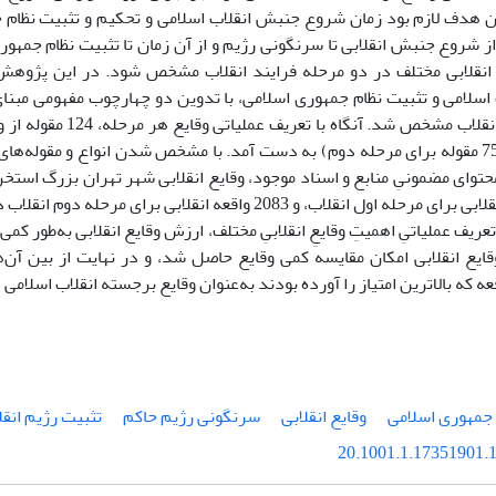
ن هدف لازم بود زمان شروع جنبش انقلاب اسلامى و تحکیم و تثبیت نظام جم
 از شروع جنبش انقلابى تا سرنگونى رژیم و از آن زمان تا تثبیت نظام جمهور
انقلابى مختلف در دو مرحله فرایند انقلاب مشخص شود. در این پژوه
سلامى و تثبیت نظام جمهورى اسلامى، با تدوین دو چهارچوب مفهومى مبناى
مرحله اول و 75 مقوله براى مرحله دوم) به دست آمد. با مشخص شدن انواع و مقوله‌هاى
واى مضمونىِ منابع و اسناد موجود، وقایع انقلابى شهر تهران بزرگ استخر
1895 واقعه انقلابى براى مرحله اول انقلاب، و 2083 واقعه انقلابى 
ریف عملیاتىِ اهمیتِ وقایعِ انقلابىِ مختلف، ارزش وقایع انقلابى به‌طور کمى
ایع انقلابى امکان مقایسه کمى وقایع حاصل شد، و در نهایت از بین آن‌ه
جمهورى اسلامى
وقایع انقلابى
سرنگونى رژیم حاکم
تثبیت رژیم انقل
20.1001.1.17351901.1