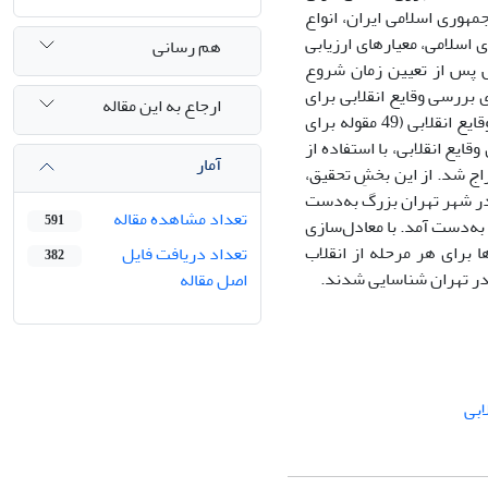
هورى اسلامى ایران، انواع
ى اسلامى، معیارهاى ارزیابى
هم رسانی
ش پس از تعیین زمان شروع
 بررسى وقایع انقلابى براى
ارجاع به این مقاله
هر مرحله از انقلاب مشخص شد. آنگاه با تعریف عملیاتى وقایع هر مرحله، 124 مقوله از وقایع انقلابى (49 مقوله براى
 وقایع انقلابى، با استفاده از
آمار
اج شد. از این بخشِ تحقیق،
براى مرحله دوم انقلاب در شهر تهران بزرگ به‌دست
تعداد مشاهده مقاله
591
 به‌دست آمد. با معادل‌سازى
ا براى هر مرحله از انقلاب
تعداد دریافت فایل
382
اصل مقاله
ابى