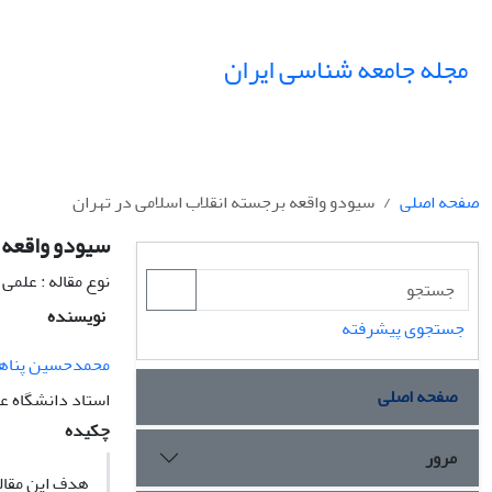
مجله جامعه شناسی ایران
صفحه اصلی
سىودو واقعه برجسته انقلاب اسلامى در تهران
سىودو واقعه ب
نوع مقاله : علمی
نویسنده
جستجوی پیشرفته
محمدحسین پناه
صفحه اصلی
استاد دانشگاه عل
چکیده
مرور
هدف این مقاله