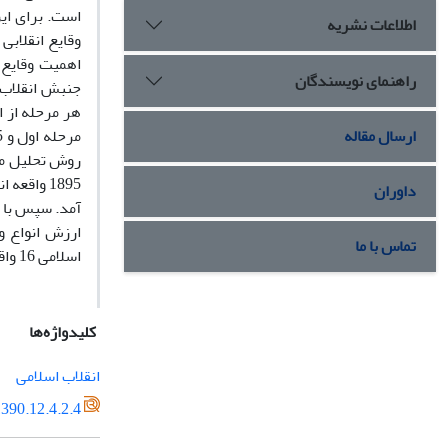
است. براى ای
اطلاعات نشریه
وقایع انقلابى
اهمیت وقایع 
راهنمای نویسندگان
جنبش انقلاب ا
ارسال مقاله
روش تحلیل محت
داوران
آمد. سپس با تع
ارزش انواع وق
تماس با ما
اسلامى 16 واقعه که بالاترین امتیاز را آورده بودند به‌عنوان وقایع برجسته انقلاب اسلامى در تهران شناسایى شدند.
کلیدواژه‌ها
انقلاب اسلامى
390.12.4.2.4