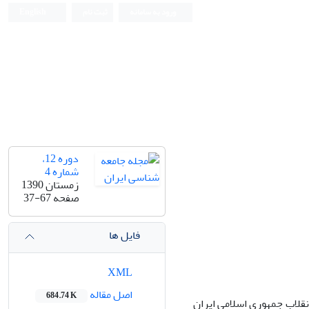
ورود به سامانه
ثبت نام
English
دوره 12،
شماره 4
زمستان 1390
صفحه
37-67
فایل ها
XML
اصل مقاله
684.74 K
نقلاب جمهورى اسلامى ایران