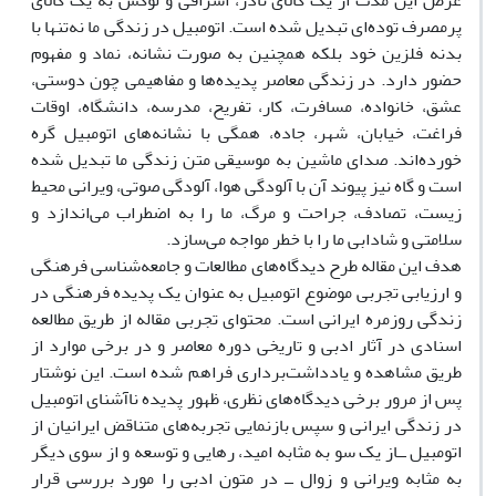
عرض این مدت از یک کالاى نادر، اشرافى و لوکس به یک کالاى
پرمصرف توده‌اى تبدیل شده است. اتومبیل در زندگى ما نه‌تنها با
بدنه فلزین خود بلکه همچنین به صورت نشانه، نماد و مفهوم
حضور دارد. در زندگى معاصر پدیده‌ها و مفاهیمى چون دوستى،
عشق، خانواده، مسافرت، کار، تفریح، مدرسه، دانشگاه، اوقات
فراغت، خیابان، شهر، جاده، همگى با نشانه‌هاى اتومبیل گره
خورده‌اند. صداى ماشین به موسیقى متن زندگى ما تبدیل شده
است و گاه نیز پیوند آن با آلودگى هوا، آلودگى صوتى، ویرانى محیط
زیست، تصادف، جراحت و مرگ، ما را به اضطراب مى‌اندازد و
سلامتى و شادابى ما را با خطر مواجه مى‌سازد.
هدف این مقاله طرح دیدگاه‌هاى مطالعات و جامعه‌شناسى فرهنگى
و ارزیابى تجربى موضوع اتومبیل به عنوان یک پدیده فرهنگى در
زندگى روزمره ایرانى است. محتواى تجربى مقاله از طریق مطالعه
اسنادى در آثار ادبى و تاریخى دوره معاصر و در برخى موارد از
طریق مشاهده و یادداشت‌بردارى فراهم شده است. این نوشتار
پس از مرور برخى دیدگاه‌هاى نظرى، ظهور پدیده ناآشناى اتومبیل
در زندگى ایرانى و سپس بازنمایى تجربه‌هاى متناقض ایرانیان از
اتومبیل ــاز یک سو به مثابه امید، رهایى و توسعه و از سوى دیگر
به مثابه ویرانى و زوال ــ در متون ادبى را مورد بررسى قرار