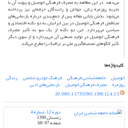
مى‌دهد. در این مطالعه به مصرف فرهنگى اتومبیل و پیوند آن با
تجربه روزمره زنان، جوانان و رانندگان حرفه‌اى نیز پرداخته
مى‌شود. بخش پایانى مقاله پس از جمع‌بندى درباره بازنمایى‌هاى
متناقض فرهنگى اتومبیل در بین ایرانیان به دو نکته اقتصادى و
سیاسى مى‌پردازد. این دو نکته از یک سو به تأثیر مصرف
فرهنگى اتومبیل در تولید صنعتى آن مى‌پردازد و از سوى دیگر
تأثیر الگوهاى تصمیم‌گیرى ملى بر ترافیک را مطرح مى‌کند.
کلیدواژه‌ها
اتومبیل
جامعه‌شناسى فرهنگى
فرهنگ خودرو شخصى
زندگى
روزمره
مصرف فرهنگى اتومبیل
بازنمایى‌هاى ادبى
20.1001.1.17351901.1390.12.4.3.5
دوره 12، شماره 4
زمستان 1390
صفحه
68-97