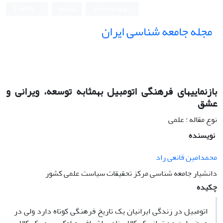
ورود به سامانه
ثبت نام
English
مجله جامعه شناسی ایران
بازنمایىهاى فرهنگى اتومبیل بهمثابه توسعه، ویرانى و
عشق
نوع مقاله : علمی
نویسنده
محمدامین قانعى راد
دانشیار جامعه شناسى مرکز تحقیقات سیاست علمى کشور
چکیده
اتومبیل در زندگى ایرانیان یک تاریخ فرهنگى کوتاه دارد ولى در