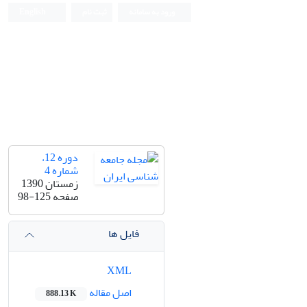
ورود به سامانه
ثبت نام
English
دوره 12،
شماره 4
زمستان 1390
صفحه
98-125
فایل ها
XML
اصل مقاله
888.13 K