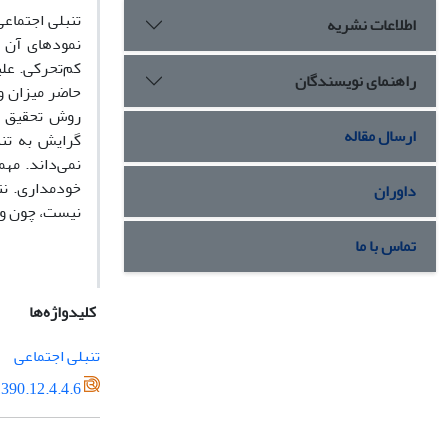
تنبلى اجتماعى
اطلاعات نشریه
نمودهاى آن ن
کم‌تحرکى. عل
راهنمای نویسندگان
حاضر میزان و 
ارسال مقاله
نمى‌داند. مه
خودمدارى. نت
داوران
نیست، چون وض
تماس با ما
کلیدواژه‌ها
تنبلى اجتماعى
390.12.4.4.6