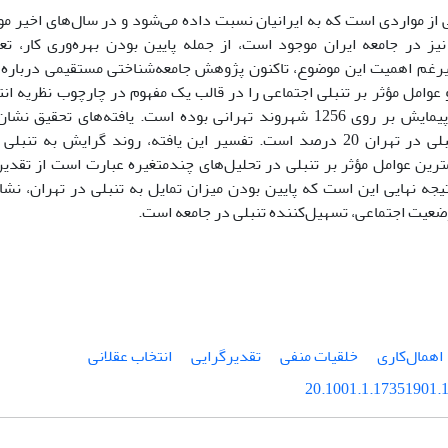
 از مواردى است که به ایرانیان نسبت داده مى‌شود و در سال‌هاى اخیر م
یز در جامعه ایران موجود است، از جمله پایین بودن بهره‌ورى کار، تعط
یرغم اهمیت این موضوع، تاکنون پژوهش جامعه‌شناختى مستقیمى درباره آ
عوامل مؤثر بر تنبلى اجتماعى را در قالب یک مفهوم در چارچوب نظریه ان
روش تحقیق پیمایش بر روى 1256 شهروند تهرانى بوده است. یافته‌هاى
گرایش به تنبلى در تهران 20 درصد است. تفسیر این یافته، روند گرایش ب
مترین عوامل مؤثر بر تنبلى در تحلیل‌هاى چندمتغیره عبارت است از تقدی
یجه نهایى این است که پایین بودن میزان تمایل به تنبلى در تهران، نشان
عیت اجتماعى، تسهیل‌کننده تنبلى در جامعه است.
اهمال‌کارى
خلقیات منفى
تقدیرگرایى
انتخاب عقلانى
20.1001.1.17351901.1