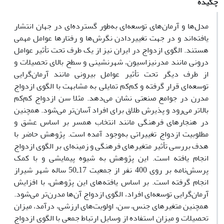
چکیده
مدل‌ها و آرمان‌هاى توسعه‌اى به‌طور گسترده‌اى در جهان انتشار
یافته‌اند و در جهت تغییردادن نگرش‌ها و رفتارها عوامل مهمى
هستند. الگوى ازدواج در ایران نیز از یک طرف تحت تأثیر عوامل
درونى مانند مدرنیزاسیون، شهرنشینى و سطح بالاى تحصیلات و
از طرف دیگر تحت تأثیر عوامل بیرونى مانند آرمان‌گرایى
توسعه‌اى قرار گرفته و کم‌کم تمایلى به مشابهت با الگوى ازدواج
مدرن در جوامع صنعتى نشان مى‌دهد. مثلا سن ازدواج کم‌کم
بالاتر مى‌رود و پذیرش طلاق براى افراد آسان‌تر مى‌شود. همچنین
در هنجارهاى فرهنگى مانند انتخاب همسر بر اساس عشق و
مطلوبیت ازدواج تغییراتى به‌وجود آمده است. پژوهش حاضر با
هدف بررسى تأثیر متغیرهاى فرهنگى و زمینه‌اى بر الگوى ازدواج
انجام یافته است. این پژوهش به شیوه پیمایشى و با کمک
پرسش‌نامه بر روى 400 نفر از جمعیت 17ـ50 ساله شهر شیراز
انجام گرفته است. بر اساس یافته‌هاى این پژوهش، با افزایش
آرمان‌گرایى توسعه‌اى افراد، الگوى ازدواج آن‌ها مدرن‌تر مى‌شود.
همچنین متغیرهاى جنس، سن، اولویت‌هاى ارزشى، درآمد، میزان
تحصیلات و میزان استفاده از وسایل ارتباط جمعى با الگوى ازدواج