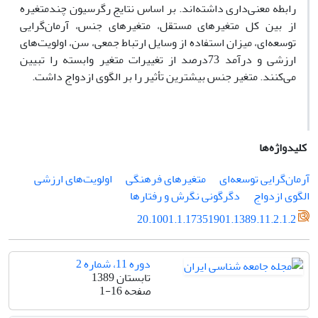
رابطه معنى‌دارى داشته‌اند. بر اساس نتایج رگرسیون چندمتغیره
از بین کل متغیرهاى مستقل، متغیرهاى جنس، آرمان‌گرایى
توسعه‌اى، میزان استفاده از وسایل ارتباط جمعى، سن، اولویت‌هاى
ارزشى و درآمد 73درصد از تغییرات متغیر وابسته را تبیین
مى‌کنند. متغیر جنس بیشترین تأثیر را بر الگوى ازدواج داشت.
کلیدواژه‌ها
آرمان‌گرایى توسعه‌اى
متغیرهاى فرهنگى
اولویت‌هاى ارزشى
الگوى ازدواج
دگرگونى نگرش و رفتارها
20.1001.1.17351901.1389.11.2.1.2
دوره 11، شماره 2
تابستان 1389
صفحه
1-16