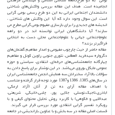
بومی به دو طرح‌جامعه شناسی اسلامی و مهندسی فرهنگی
انجامیده است. هدف این مقاله بررسی واکنش‌های شناختی
دانشمندان اجتماعی ایرانی به این دو طرح رسمی بومی گرایی
است. این سوال وجود دارد که آیا این واکنش های شناختی ،
اندیشه های جدیدی را برای بازسازی مفهوم بومی گرایی مطرح می
سازند؟ آیا دانشگاهیان ایرانی توانسته اند در دو راهه
علوم‌اجتماعی جهانی یا علوم‌اجتماعی محلی دست به انتخابی
فراگیرتر بزنند؟
مقاله حاضر از حیث چارچوب مفهومی و امدار مفاهیم گفتمان‌های
دگرواره سیدفرید العطاس، تئوری جنوبی راوین کونل و مفاهیم
چهارگانه جامعه‌شناسی‌های حرفه‌ای، انتقادی، سیاستی و حوزه
عمومی مایکل بوروی می‌باشد. در این نوشتار برای پاسخ دادن به
سؤالات بالا آراء سخنرانان سه همایش انجمن جامعه‌شناسی ایران
در سال‌های 1385، 1386 و1387 مورد توجه قرار گرفته و متناسب
با اهداف مقاله آرای ده تن از آنان (آزاد ارمکی،
اباذری،تاجیک،توسلی، جلایی پور، چلبی،خانیکی، شریعتی،
عبداللهی و فکوهی) با کاربرد روش تحلیل محتوای کیفی و با
رویکرد تفسیر گرایی انتقادی مورد بررسی قرار می گیرند.
قسمت اصلی مقاله در سه بخش و با عناوین بازاندیشی در جامعه