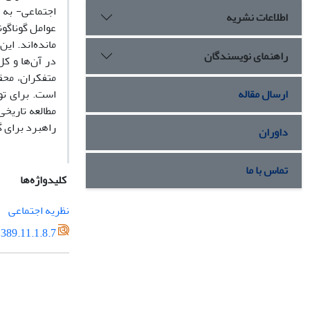
اجتماعی- به 
اطلاعات نشریه
عوامل گوناگون
مانده‌اند. ای
راهنمای نویسندگان
در آن‌ها و کل
متفکران، محق
ارسال مقاله
است. برای توص
مطالعه تاریخی
راهبرد برای 
داوران
تماس با ما
کلیدواژه‌ها
نظریه اجتماعی
389.11.1.8.7