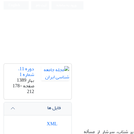
ورود به سامانه
ثبت نام
English
دوره 11،
شماره 1
بهار 1389
صفحه
178-
212
فایل ها
XML
پر شتاب، سرشار از مسأله