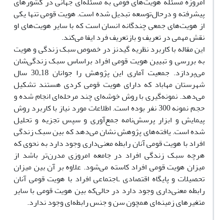
امروزه مسئله هویت‌هاى قومى به مسئله‌اى جهانى در کشورهاى
پیشرفته و درحال‌توسعه تبدیل شده است. هویت قومى تنها یکى
از هویت‌هاى جمعى چندگانه انسان است که با سایر هویت‌هاى او
نقش مهمى در تعریف و بازتعریف فرد ایفا مى‌کند.
این مقاله با کاربرد نظریه گیدنز در خصوص سبک زندگى و هویت
به بررسى و تبیین هویت قومى افراد براساس سبک زندگى‌شان
مى‌پردازد. جمعیت آمارى این پژوهش را جوانان 18ـ30 سال
شهرستان مهاباد که داراى هویت قومى کردى هستند تشکیل
مى‌دهد. نمونه‌گیرى با روش خوشه‌اى چند مرحله‌اى انجام شده و
حجم نمونه 300 نفر بوده است. اطلاعات مورد نیاز با کاربرد روش
پیمایش و ابزار پرسش‌نامه جمع‌آورى و سپس تجزیه و تحلیل
شده است. یافته‌هاى پژوهش نشان مى‌دهد که بین سبک زندگى
افراد با هویت قومى آنان رابطه معنى‌دارى وجود دارد به نحوى که
هرچه سبک زندگى افراد در جامعه امروزى مدرن‌تر باشد از
میزان هویت قومى افراد کاسته مى‌شود. علاوه بر آن بین میزان
تحصیلات و پایگاه اقتصادى ـاجتماعى افراد با هویت قومى آنان
رابطه معنى‌دارى وجود دارد در حالى‌که بین هویت قومى با سایر
متغیرهاى زمینه‌اى همچون سن و جنس رابطه‌اى وجود ندارد.