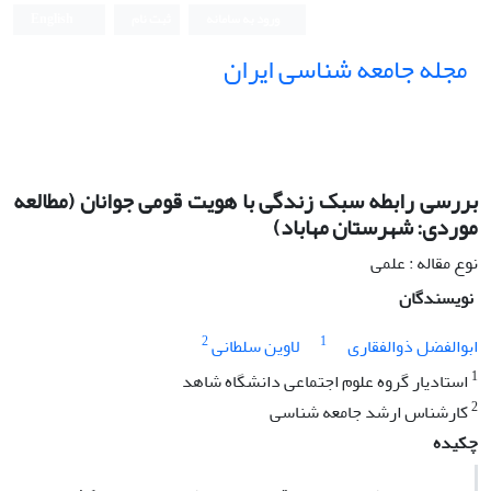
ورود به سامانه
ثبت نام
English
مجله جامعه شناسی ایران
بررسى رابطه سبک زندگى با هویت قومى جوانان (مطالعه
موردى: شهرستان مهاباد)
نوع مقاله : علمی
نویسندگان
2
1
ابوالفضل ذوالفقارى
لاوین سلطانى
1
استادیار گروه علوم اجتماعى دانشگاه شاهد
2
کارشناس ارشد جامعه شناسى
چکیده