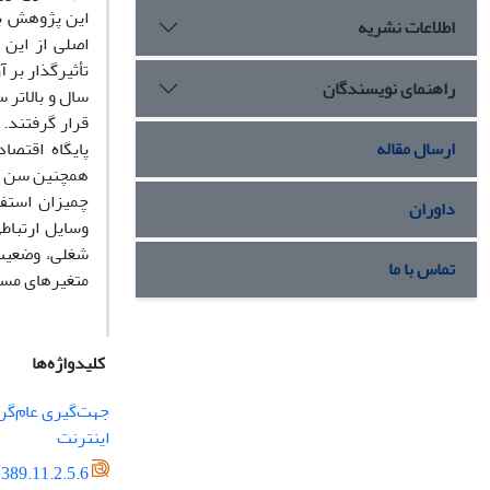
این پژوهش به
اطلاعات نشریه
اصلى از این 
راهنمای نویسندگان
قرار گرفتند.
ارسال مقاله
پایگاه اقتصا
همچنین سن و ج
چمیزان استفا
داوران
وسایل ارتباط
شغلى، وضعیت 
تماس با ما
متغیرهاى مستقل در مجموع د
کلیدواژه‌ها
جهت‌گیرى عام‌گرا
اینترنت
389.11.2.5.6