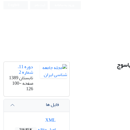
ورود به سامانه
ثبت نام
English
یاسوج
دوره 11،
شماره 2
تابستان 1389
صفحه
100-
126
فایل ها
XML
اصل مقاله
516.95 K