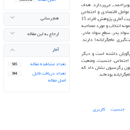
ویراحمدــ مى‌پردازد. هدف
عوامل اقتصادى و اجتماعى
هم رسانی
تأثیرگذار بر آن است. مطالعه به‌شیوه پیمایشى و با ابزار پرسش‌نامه انجام شده است. جمعیت آمارى پژوهش، افراد 15
که براساس فرمول لین، تعداد 385 نفر به‌عنوان نمونه انتخاب و مورد مصاحبه
سواد پدر، سطح سواد مادر،
ارجاع به این مقاله
گیرى عام‌گرایانه) دارند.
آمار
خ‌گویان داشته است و دیگر
اد اجتماعى، جنسیت، وضعیت
تعداد مشاهده مقاله
505
زمون رگرسیون نشان داد که
تعداد دریافت فایل
304
اصل مقاله
جنسیت
کاربرى