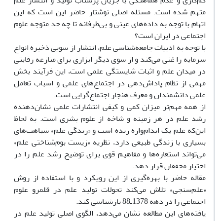
کم‌کارى و عدم هماهنگى با جریان پرشتاب تولید و انتشار علم
متهم شده است. مسئله اصلى نوشتار حاضر این است که این
اتهام با توجه به داده‌هاى عینى و بى‌طرفانه تا چه حد متوجه علوم
اجتماعى در ایران است؟
با توجه به ادبیات جامعه‌شناسى علم، انتشار از سویى ذخیره انواع
سرمایه را غنى مى‌کند و از سوى دیگر ابزارى براى منازعه رقابتى
در میدان علم و اثبات شایستگى علمى است، این فرآیند بخش
مهمى از نظام پاداش‌دهى در اجتماع‌هاى علمى و اسباب تعامل
علمى دانشمندان و معرف هنجار اجتماع‌گرایى است.
از همه مهم‌تر میزان کمى و کیفى انتشارات علمى نشان‌دهنده
رشد علم در هر زمینه و شاخه از علوم بشرى است. به لحاظ
این‌که علم یک اندام‌واره زنده است و «زندگى علم» شباهت‌هاى
بسیارى با زندگى طبیعى دارد، نظریه «زیست بوم‌شناختى علم»
مى‌تواند استعاره‌ها و مفاهیم قوى براى توضیح رشد علم را در
اختیار محققان قرار دهد.
مقاله حاضر با بهره‌گیرى از این رویکرد و با استفاده از روش
«علم‌سنجى» تلاش مى‌کند تحولات تولید علم در قلمرو علوم
اجتماعى را در دهه 1378ـ88 بازشناسى کند.
یافته‌هاى این مطالعه نشان مى‌دهد، الگوى اصلى تولید علم در