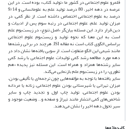
قلمرو علوم اجتماعى در کشور ما «تولید کتاب» بوده است. در این
عرصه در دهه اخیر، 80 درصد تولید علم به علومانسانى و 9/14
درصد به علوم اجتماعى اختصاص داشته است. از نظر کمى، در
میزان تولید علم، علوم اجتماعى در رتبه سوم پس از ادبیات و
دین قرار دارد. این مسئله بیان‌گر «اصل تنوع» در زیست‌بوم علم
است به این معنا که نحوه تولید و زیست‌بوم علوم اجتماعى
براساس الگوى کتاب است نه مقاله ISI. هرچند در برخى رشته‌ها
مانند شیمى این الگو متفاوت است. از سویى یافته‌ها نشان داد در
دهه مورد مطالعه رشد کمى تولیدات علوم اجتماعى با رشد کمى
سایر رشته‌ها همزاد و همراه است. این مسئله نیز پدیده «هم
تطورى» را در زیست‌بوم علم بازنمایى مى‌کند.
سایر یافته‌ها با توجه به مؤلفه‌هایى چون ترجمه‌اى یا تألیفى بودن،
میزان تهرانى یا شهرستانى بودن علوم اجتماعى، زنانه یا مردانه
بودن علوم اجتماعى، تولید چاپ اول و تجدید چاپ و سایر
شاخص‌هاى کمى انتشار مانند تیراژ و صفحه و... وضعیت موجود و
سیر تحول دهه اخیر را نشان مى‌دهند.
کلیدواژه‌ها