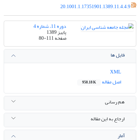
20.1001.1.17351901.1389.11.4.4.9
دوره 11، شماره 4
پاییز 1389
صفحه
80-111
فایل ها
XML
اصل مقاله
958.18 K
هم رسانی
ارجاع به این مقاله
آمار