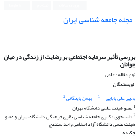
ورود به سامانه
ثبت نام
English
مجله جامعه شناسی ایران
بررسى تأثیر سرمایه اجتماعى بر رضایت از زندگى در میان
جوانان
نوع مقاله : علمی
نویسندگان
2
1
یحیى على بابایى
بهمن باینگانى
1
عضو هیئت علمى دانشگاه تهران
2
دانشجوى دکترى جامعه شناسى نظرى فرهنگى دانشگاه تهران و عضو
هیئت علمى دانشگاه آزاد اسلامى واحد سنندج
چکیده