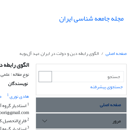
مجله جامعه شناسی ایران
صفحه اصلی
الگوی رابطه دین و دولت در ایران عهد آل‌بویه
الگوی رابطه د
نوع مقاله : علمی
نویسندگان
جستجوی پیشرفته
1
هادی نوری
م
صفحه اصلی
1
استادیار گروه آ
noori@gmail.com
2
فارغ‌التحصیل کارشنا
مرور
3
استادیار گروه آموزشی