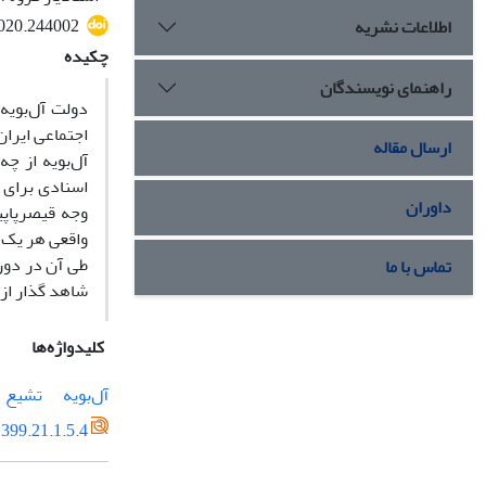
2020.244002
اطلاعات نشریه
چکیده
راهنمای نویسندگان
دولت آل‌بویه 
اجتماعی ایرا
ارسال مقاله
آل‌بویه از چ
اسنادی برای 
داوران
وجه قیصرپاپی
واقعی هر یک ا
طی آن در دور
تماس با ما
شاهد گذار از 
کلیدواژه‌ها
آل‌بویه
تشیع
399.21.1.5.4