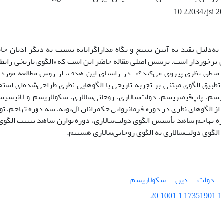
10.22034/jsi.
به‌دلیل تقید به آیین تشیع و نگاه مداراگرایانه نسبت به دیگر ادیان جامع
ن برخوردار است. پرسش اصلی مقاله حاضر این است که «الگوی تاریخی رابطه
ه منطق نظری پیروی می‌کند؟». در راستای این هدف، از روش مطالعه مور
تطبیق الگوی مبتنی بر تجربه تاریخی با الگوهایی نظری طراحی‌شده‌ای ا
سم، پاپ‌قیصریسم، دولت‌سالاری، روحانی‌سالاری، سکولاریسم و لائیسی
ز الگوهای نظری در دوره فرمان­روایی حکم­رانان آل‌بویه، سه دوره تهاجم، ت
ه تهاجم شاهد تأسیس الگوی دولت‌سالاری، دوره توازن شاهد تثبیت الگوی 
الگوی دولت‌سالاری به الگوی روحانی‌سالاری هستیم.
دولت
دین
سکولاریسم
20.1001.1.17351901.1