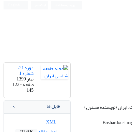
ورود به سامانه
ثبت نام
English
دوره 21،
شماره 1
بهار 1399
صفحه
122-
145
فایل ها
ت، ایران (نویسنده مسئول)
XML
اصل مقاله
271.48 K