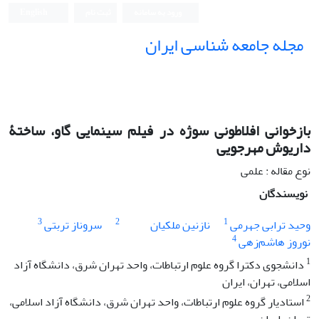
ورود به سامانه
ثبت نام
English
مجله جامعه شناسی ایران
بازخوانی افلاطونی سوژه در فیلم سینمایی گاو، ساختۀ
داریوش مهرجویی
نوع مقاله : علمی
نویسندگان
3
2
1
وحید ترابی جهرمی
نازنین ملکیان
سروناز تربتی
4
نوروز هاشم‌زهی
1
دانشجوی دکترا گروه علوم ارتباطات، واحد تهران شرق، دانشگاه آزاد
اسلامی، تهران، ایران
2
استادیار گروه علوم ارتباطات، واحد تهران شرق، دانشگاه آزاد اسلامی،