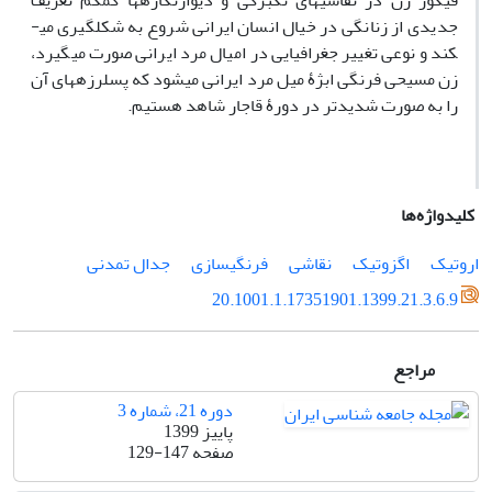
فیگور زن در نقاشی­های تک­برگی و دیوارنگاره­ها کم­کم تعریف
جدیدی از زنانگی در خیال انسان ایرانی شروع به شکل­گیری می­
کند و نوعی تغییر جغرافیایی در امیال مرد ایرانی صورت می­گیرد،
زن مسیحی فرنگی ابژۀ میل مرد ایرانی می­شود که پس­لرزه­های آن
را به صورت شدیدتر در دورۀ قاجار شاهد هستیم­.
کلیدواژه‌ها
اروتیک
اگزوتیک
نقاشی
فرنگی­سازی
جدال تمدنی
20.1001.1.17351901.1399.21.3.6.9
مراجع
دوره 21، شماره 3
پاییز 1399
صفحه
129-147