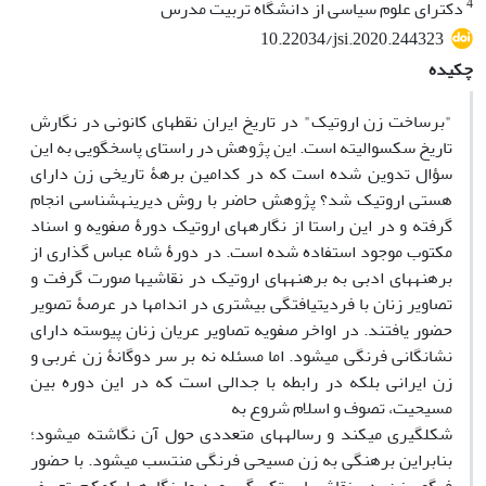
4
دکترای علوم سیاسی از دانشگاه تربیت مدرس
10.22034/jsi.2020.244323
چکیده
"برساخت زن اروتیک" در تاریخ ایران نقطه­ای کانونی در نگارش
تاریخ سکسوالیته است. این پژوهش در راستای پاسخ­گویی به این
سؤال تدوین شده است که در کدامین برهۀ تاریخی زن دارای
هستی اروتیک شد؟ پژوهش حاضر با روش دیرینه­شناسی انجام
گرفته و در این راستا از نگاره­های اروتیک دورۀ صفویه و اسناد
مکتوب موجود استفاده شده است. در دورۀ شاه عباس گذاری از
برهنه­های ادبی به برهنه­های اروتیک در نقاشی­ها صورت گرفت و
تصاویر زنان با فردیت­یافتگی بیشتری در اندام­ها در عرصۀ تصویر
حضور یافتند. در اواخر صفویه تصاویر عریان زنان پیوسته دارای
نشانگانی فرنگی می­­شود. اما مسئله نه بر سر دوگانۀ زن غربی و
زن ایرانی بلکه در رابطه با جدالی است که در این دوره بین
مسیحیت، تصوف و اسلام شروع به
شکل­گیری می­کند و رساله­های متعددی حول آن نگاشته می­­شود؛
بنابراین برهنگی به زن مسیحی فرنگی منتسب می­شود. با حضور