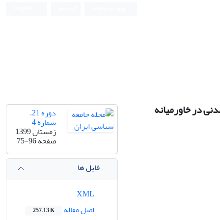
ورود به سامانه
ثبت نام
English
مدنی در خاورمیانه
دوره 21،
شماره 4
زمستان 1399
صفحه
75-96
فایل ها
XML
اصل مقاله
257.13 K