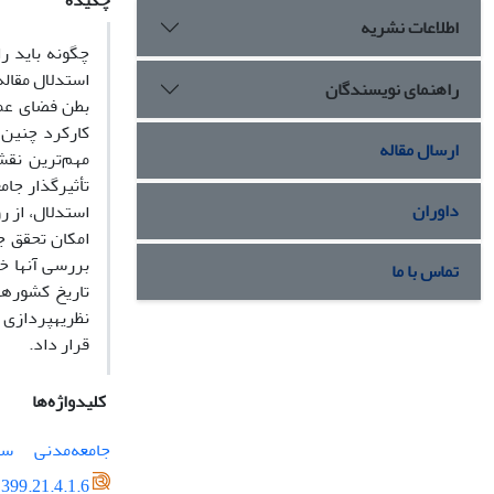
چکیده
اطلاعات نشریه
چگونه باید را
استدلال مقاله 
راهنمای نویسندگان
بطن فضای عمو
کارکرد چنین گ
ارسال مقاله
مهم‌ترین نقش­
تأثیرگذار جام
داوران
استدلال، از ر
امکان تحقق جا
بررسی آن­ها خ
تماس با ما
تاریخ کشورها
نظریه­پردازی 
قرار داد.
کلیدواژه‌ها
جامعه‌‌مدنی
سا
399.21.4.1.6