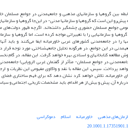
بطه بین گروه­ها و سازمان­های مذهبی و جامعه­مدنی در جوامع مسلمان خا
پیش‌رو این است که گروه­ها و سازمان­ها مدنی- در این‌جا گروه­ها و سازمان­ه
می جوامع مسلمان حضوری چشم­­گیر داشته‌اند. اگرچه ظهور دولت‌های مد
روه­ها و سازمان­هایی را با تغییراتی مواجه کرده است، اما گروه­ها و سازمان
ها را در جامعه‌مدنی کشورهای عربی خاورمیانه ایفا می‌کنند و باید آن­ها
عه­مدنی در این جوامع، در هرگونه تحلیل جامعه­شناختی، مورد توجه قرار داد
وش مطالعه کتابخانه­ای و اسنادی بهره خواهد گرفت. این مقاله، در گام نخس
معه‌مدنی در جوامع مسلمان- متأثر از گفتمان غربی (اروپایی) جامعه‌مدن
واهد پرداخت. سپس، این مقاله با نقد و واکاوی مفهومی این نظریات و ارجا
ی خاورمیانه، تلاش خواهد کرد نشان دهد که برای فهم ساختاری فضای 
درباره آن، پیش و بیش از هر اقدام، باید مشخصات تاریخی، اجتماعی و سیاسی
زمان‌های مذهبی
خاورمیانه
اسلام
دموکراسی
20.1001.1.17351901.1