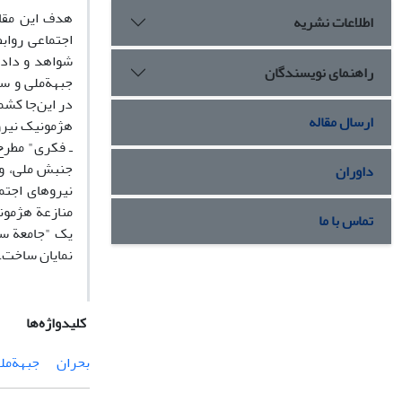
هدف این مقال
اطلاعات نشریه
اجتماعی رواب
شواهد و داده
راهنمای نویسندگان
جبهة‌ملی و س
در این‌جا کش
ارسال مقاله
هژمونیک نیرو
ـ فکری" مطرح
جنبش ملی، و 
داوران
منازعة هژمونی
تماس با ما
یک "جامعة سن
نمایان ‌ساخت.
کلیدواژه‌ها
بحران
جبهة‌مل