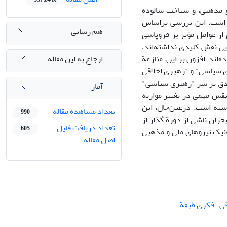
 مذهبی، و شناخت شالودة
ق است. این بررسی براساس
هم رسانی
از عوامل مؤثر بر فروپاشی
ی نقش کلیدی نداشته‌اند،
ارجاع به این مقاله
ند. افزون بر این، منازعة
 سیاسی" و "رهبری اخلاقی
مصدق بر سر "رهبری سیاسی"
آمار
قش مهمی در تغییر موازنة
تماعی و شکل‌گیری ائتلاف ضدمصدقی در واپسین روزهای مرداد 1332 داشته است. درعین‌حال، این
تعداد مشاهده مقاله
990
حران ناشی از دورة گذار از
تعداد دریافت فایل
605
نیک نیروهای ملی و مذهبی
اصل مقاله
 ـ فکری طبقة‌