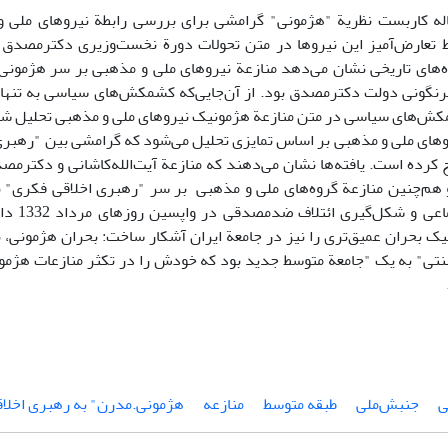
ه کاربست نظریة "هژمونی" گرامشی برای بررسی رابطة نیروهای ملی و
ط تعارض‌آمیز این نیروها در متن تحولات دورة نخست‌وزیری دکترمصد
‌های تاریخی نشان می‌دهد منازعة نیروهای ملی و مذهبی بر سر هژمونی 
رنگونی دولت دکترمصدق بود. از آن‌جایی‌که کشمکش‌های سیاسی به تنهای
مکش‌های سیاسی در متن منازعة هژمونیک نیروهای ملی و مذهبی تحلیل شده‌ا
های ملی و مذهبی بر اساس تمایزی تحلیل می‌شود که گرامشی بین "رهبری
 کرده است. یافته‌ها نشان می‌دهند که منازعة آیت‌الله‌کاشانی و دکتر
هم‌چنین منازعة گروه‌های ملی و مذهبی بر سر "رهبری اخلاقی فکری" ن
نیروهای اج
ک بحران عمیق‌تری را نیز در جامعة ایران آشکار ساخت: بحران هژمونی، ب
تی" به یک "جامعة متوسط جدید بود که خودش را در تکثر منازعات هژمو
ی
جنبش‌ملی
طبقه متوسط
منازعه
هژمونی.مدرن" به رهبری اخلاقی