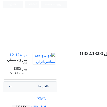
ورود به سامانه
ثبت نام
English
13)
دوره 17، 1,2
بهار و تابستان
95
بهار 1395
صفحه
5-30
فایل ها
XML
اصل مقاله
337.84 K