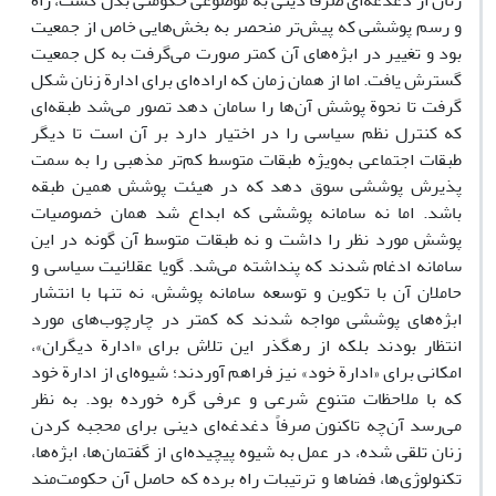
زنان از دغدغه‌ای صرفاً دینی به موضوعی حکومتی بدل گشت، راه
و رسم پوششی که پیش‌تر منحصر به بخش‌هایی خاص از جمعیت
بود و تغییر در ابژه‌های آن کمتر صورت می‌گرفت به کل جمعیت
گسترش یافت. اما از همان زمان که اراده‌ای برای ادارة زنان شکل
گرفت تا نحوة پوشش آن‌ها را سامان دهد تصور می‌شد طبقه‌ای
که کنترل نظم سیاسی را در اختیار دارد بر آن است تا دیگر
طبقات اجتماعی به‌ویژه طبقات متوسط کم‌تر مذهبی را به سمت
پذیرش پوششی سوق دهد که در هیئت پوشش همین طبقه
باشد. اما نه سامانه پوششی که ابداع شد همان خصوصیات
پوشش مورد نظر را داشت و نه طبقات متوسط آن گونه در این
سامانه ادغام شدند که پنداشته می‌شد. گویا عقلانیت سیاسی و
حاملان آن با تکوین و توسعه سامانه پوشش، نه تنها با انتشار
ابژه‌های پوششی مواجه شدند که کمتر در چارچوب‌های مورد
انتظار بودند بلکه از رهگذر این تلاش برای «ادارة دیگران»،
امکانی برای «ادارة خود» نیز فراهم آوردند؛ شیوه‌ای از ادارة خود
که با ملاحظات متنوع شرعی و عرفی گره خورده بود. به نظر
می‌رسد آن‌چه تاکنون صرفاً دغدغه‌ای دینی برای محجبه کردن
زنان تلقی ‌شده، در عمل به شیوه پیچیده‌ای از گفتمان‌ها، ابژه‌ها،
تکنولوژی‌ها، فضاها و ترتیبات راه برده که حاصل آن حکومت‌مند