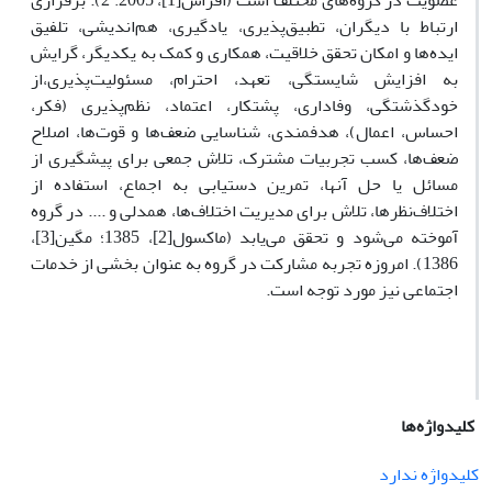
عضویت در گروه‌های مختلف است (افراس[1]، 2005: 2). برقراری
ارتباط با دیگران، تطبیق‌پذیری، یادگیری، هم‌اندیشی، تلفیق
ایده‌ها و امکان تحقق خلاقیت، همکاری و کمک به یکدیگر، گرایش
به افزایش شایستگی، تعهد، احترام، مسئولیت‌پذیری،از
خودگذشتگی، وفاداری، پشتکار، اعتماد، نظم‌پذیری (فکر،
احساس، اعمال)، هدفمندی، شناسایی ضعف‌ها و قوت‌ها، اصلاح
ضعف‌ها، کسب تجربیات مشترک، تلاش جمعی برای پیش­گیری از
مسائل یا حل آن­ها، تمرین دستیابی به اجماع، استفاده از
اختلاف‌نظرها، تلاش برای مدیریت اختلاف‌ها، همدلی و .... در گروه
آموخته می‌شود و تحقق می‌یابد (ماکسول[2]، 1385؛ مگین[3]،
1386). امروزه تجربه مشارکت در گروه به عنوان بخشی از خدمات
اجتماعی نیز مورد توجه است.
کلیدواژه‌ها
کلیدواژه ندارد