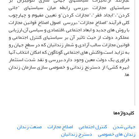
عبارتند از:تاثیرات سیاستهای جهانی سازی نئولیبرال بر
سیاستهای مجازات ،بررسی رابطه میان سیاستهای "جانی
کردن"،"ایجاد فقر"،"مجازات کردن"و تعیین مفهوم و چهارچوب
کلی فرآیند"اصلاح مجازات"،بررسی اصول اصلاح قوانین مجازات
با روش های جدید و ابعاد اجتماعی ،اقتصادی و سیاسی آن،ارزیابی
عملکرد دولت از حیث تاثیر آن بر سیاستهای کنترل اجتماعی و
قوانین مجازات سالب آزادی و شمار زندانیان که در سطح جهان رو
به تزاید است،واکنش های اجتماعی گوناگون که امکان انتخاب آنها
فراوری یک دولت معین وجود دارد،بررسی و نقد شدت استثمار
(بهره کشی) از دسترنج زندانی و خصوصی سازی سازمان زندان
ها.
کلیدواژه‌ها
جهانی شدن
کنترل اجتماعی
اصلاح مجازات
صنعت زندان
زندان های خصوصی
دسترج زندانیان