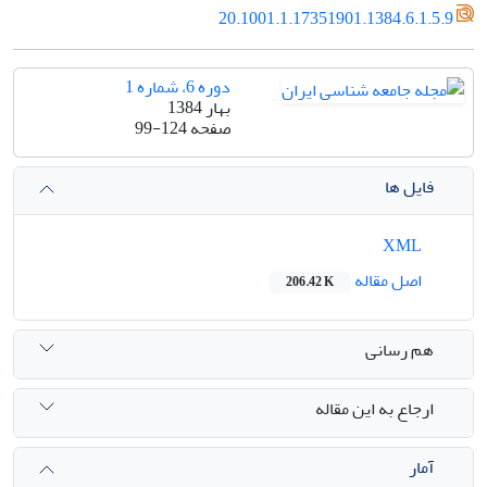
20.1001.1.17351901.1384.6.1.5.9
دوره 6، شماره 1
بهار 1384
صفحه
99-124
فایل ها
XML
اصل مقاله
206.42 K
هم رسانی
ارجاع به این مقاله
آمار