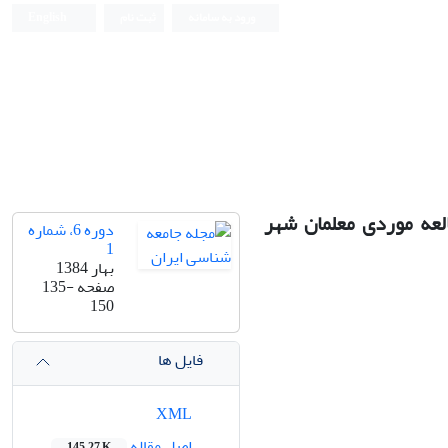
ورود به سامانه
ثبت نام
English
العه موردی معلمان شهر
دوره 6، شماره
1
بهار 1384
صفحه
135-
150
فایل ها
XML
اصل مقاله
145.27 K