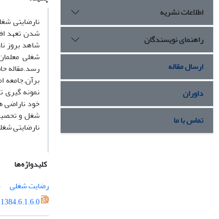
اطلاعات نشریه
نارضایتی شغل
شدن تعهد افر
راهنمای نویسندگان
شاهد بروز نار
شغلی معلمان
ارسال مقاله
رسد.مقاله حا
داوران
خود ناراضی ه
تماس با ما
نارضایتی شغلی
کلیدواژه‌ها
رضایت شغلی
ن
1384.6.1.6.0