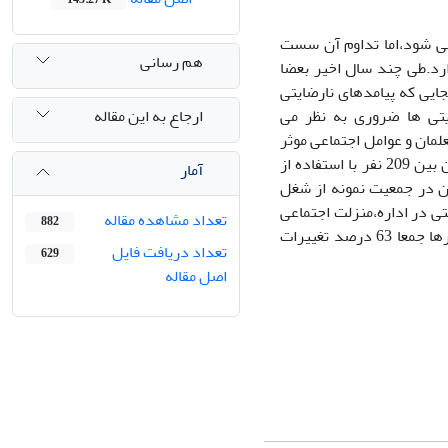
می شود،اما تداوم آن سست
هم رسانی
ارد.طی چند سال اخیر بعضا
جایی که پیامدهای نارضایتی
ارجاع به این مقاله
یتی ها ضروری به نظر می
مان و عوامل اجتماعی موثر
برآن.جامعه اماری تحقیق کلیه معلمان شهر نیشابور به تعداد 4673 نفر هستند که از این بین 209 نفر با استفاده از
آمار
ه اند.بر اساس یافته های تحقیق،49 درصد معلمان در جمعیت نمونه از شغل
 در اداره،منزلت اجتماعی
تعداد مشاهده مقاله
882
شغل و تحصیلات معلمان با نارضایتی شغلی آنان رابطه معناداری وجود دارد و این متغیرها جمعا 63 درصد تغییرات
تعداد دریافت فایل
629
اصل مقاله