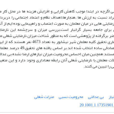
ی اگرچه در ابتدا موجب کاهش کارایی و افزایش هزینه ها در محل کار 
اد نسبت به ارزش ها ،هنجارها،اهداف نظام و اعتماد اجتماعی را دربرد
ضایتی هایی در میان معلمان به صورت اعتصاب و راهپیمایی بوده ایم.از آن
 برای جامعه بسیار گرانبار است،بررسی میزان و سرچشمه این نارضا
ضر برگرفته از پژوهشی است که به منظور شناخت میزان نارضایتی شغلی معل
نمونه گیری تصادفی ساده انتخاب شد
ستند.همچنین،میان احساس محرومیت،میزان نیازهای ارضا نشده،بی عدالتی
 را تبیین می کنند.
یاز
بی عدالتی
محرومیت نسبی
منزلت شغلی
20.1001.1.17351901.