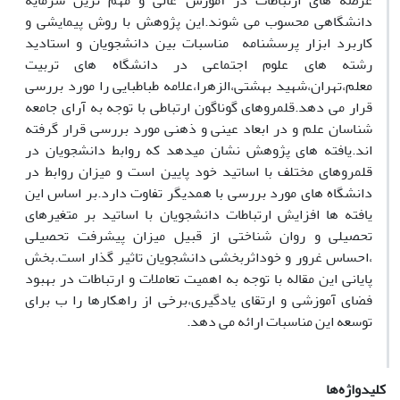
عرصه های ارتباطات در آموزش عالی و مهم ترین سرمایه
دانشگاهی محسوب می شوند.این پژوهش با روش پیمایشی و
کاربرد ابزار پرسشنامه مناسبات بین دانشجویان و استادید
رشته های علوم اجتماعی در دانشگاه های تربیت
معلم،تهران،شهید بهشتی،الزهرا،علامه طباطبایی را مورد بررسی
قرار می دهد.قلمروهای گوناگون ارتباطی با توجه به آرای جامعه
شناسان علم و در ابعاد عینی و ذهنی مورد بررسی قرار گرفته
اند.یافته های پژوهش نشان میدهد که روابط دانشجویان در
قلمروهای مختلف با اساتید خود پایین است و میزان روابط در
دانشگاه های مورد بررسی با همدیگر تفاوت دارد.بر اساس این
یافته ها افزایش ارتباطات دانشجویان با اساتید بر متغیرهای
تحصیلی و روان شناختی از قبیل میزان پیشرفت تحصیلی
،احساس غرور و خوداثربخشی دانشجویان تاثیر گذار است.بخش
پایانی این مقاله با توجه به اهمیت تعاملات و ارتباطات در بهبود
فضای آموزشی و ارتقای یادگیری،برخی از راهکارها را ب برای
توسعه این مناسبات ارائه می دهد.
کلیدواژه‌ها