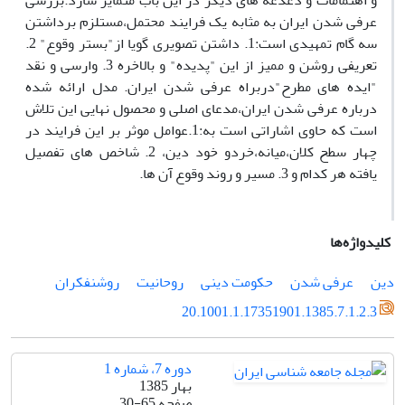
و اهتمامات و دغدغه های دیگر در این باب متمایز سازد.بررسی
عرفی شدن ایران به مثابه یک فرایند محتمل،مستلزم برداشتن
سه گام تمهیدی است:1. داشتن تصویری گویا از"بستر وقوع" 2.
تعریفی روشن و ممیز از این "پدیده" و بالاخره 3. وارسی و نقد
"ایده های مطرح"دربراه عرفی شدن ایران. مدل ارائه شده
درباره عرفی شدن ایران،مدعای اصلی و محصول نهایی این تلاش
است که حاوی اشاراتی است به:1.عوامل موثر بر این فرایند در
چهار سطح کلان،میانه،خردو خود دین، 2. شاخص های تفصیل
یافته هر کدام و 3. مسیر و روند وقوع آن ها.
کلیدواژه‌ها
دین
عرفی شدن
حکومت دینی
روحانیت
روشنفکران
20.1001.1.17351901.1385.7.1.2.3
دوره 7، شماره 1
بهار 1385
صفحه
30-65