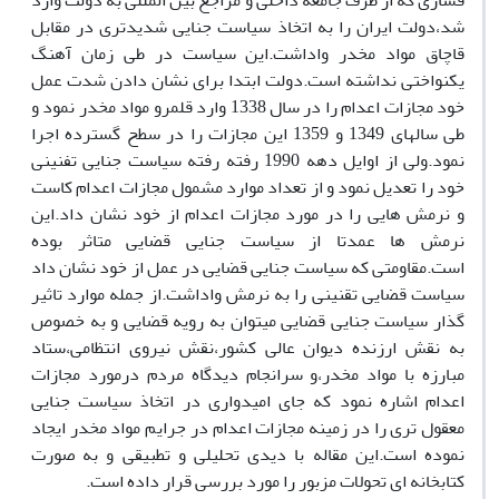
فشاری که از طرف جامعه داخلی و مراجع بین المللی به دولت وارد
شد،دولت ایران را به اتخاذ سیاست جنایی شدیدتری در مقابل
قاچاق مواد مخدر واداشت.این سیاست در طی زمان آهنگ
یکنواختی نداشته است.دولت ابتدا برای نشان دادن شدت عمل
خود مجازات اعدام را در سال 1338 وارد قلمرو مواد مخدر نمود و
طی سالهای 1349 و 1359 این مجازات را در سطح گسترده اجرا
نمود.ولی از اوایل دهه 1990 رفته رفته سیاست جنایی تفنینی
خود را تعدیل نمود و از تعداد موارد مشمول مجازات اعدام کاست
و نرمش هایی را در مورد مجازات اعدام از خود نشان داد.این
نرمش ها عمدتا از سیاست جنایی قضایی متاثر بوده
است.مقاومتی که سیاست جنایی قضایی در عمل از خود نشان داد
سیاست قضایی تقنینی را به نرمش واداشت.از جمله موارد تاثیر
گذار سیاست جنایی قضایی میتوان به رویه قضایی و به خصوص
به نقش ارزنده دیوان عالی کشور،نقش نیروی انتظامی،ستاد
مبارزه با مواد مخدر،و سرانجام دیدگاه مردم درمورد مجازات
اعدام اشاره نمود که جای امیدواری در اتخاذ سیاست جنایی
معقول تری را در زمینه مجازات اعدام در جرایم مواد مخدر ایجاد
نموده است.این مقاله با دیدی تحلیلی و تطبیقی و به صورت
کتابخانه ای تحولات مزبور را مورد بررسی قرار داده است.