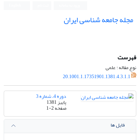
ورود به سامانه
ثبت نام
English
مجله جامعه شناسی ایران
فهرست
نوع مقاله : علمی
20.1001.1.17351901.1381.4.3.1.1
دوره 4، شماره 3
پاییز 1381
صفحه
1-2
فایل ها