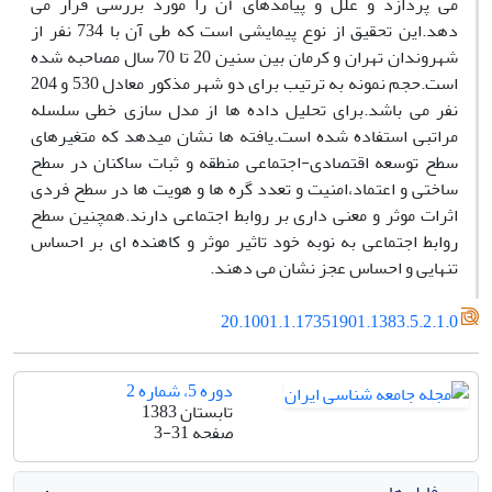
می پردازد و علل و پیامدهای آن را مورد بررسی قرار می
دهد.این تحقیق از نوع پیمایشی است که طی آن با 734 نفر از
شهروندان تهران و کرمان بین سنین 20 تا 70 سال مصاحبه شده
است.حجم نمونه به ترتیب برای دو شهر مذکور معادل 530 و 204
نفر می باشد.برای تحلیل داده ها از مدل سازی خطی سلسله
مراتبی استفاده شده است.یافته ها نشان میدهد که متغیرهای
سطح توسعه اقتصادی-اجتماعی منطقه و ثبات ساکنان در سطح
ساختی و اعتماد،امنیت و تعدد گره ها و هویت ها در سطح فردی
اثرات موثر و معنی داری بر روابط اجتماعی دارند.همچنین سطح
روابط اجتماعی به نوبه خود تاثیر موثر و کاهنده ای بر احساس
تنهایی و احساس عجز نشان می دهند.
20.1001.1.17351901.1383.5.2.1.0
دوره 5، شماره 2
تابستان 1383
صفحه
3-31
فایل ها