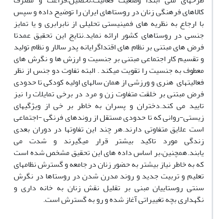
طرحهای ملی ابتدا وضعیت فعالیت،تحصیل،فراغت و مصرف
کالاهای فرهنگی زنان در روستاهای ایران را توضیح داده و سپس
با ارجاع به نظریه های فمینیستی تحلیلی از نابرابری و یا تمایز
جنسی در روستاهای کشور ارائه نماید.نتایج این تحقیق عمدتا
فرض های مبتنی بر نظام های اقتداگرایانه پدر سالار و نظام تولید
و تقسیم کار اجتماعی مبتنی بر جنسیت و ارزش ها و نگرش های
معطوف به جنسیت را تقویت میکند . البته تفاوت دو جنس از نظر
فعالیتهای هنری و ورزشی از همان سالهای اولیه کودکی تا حدودی
فرض مبتنی بر خلقت متفاوت زن و مرد در برخی تمایلات را نیز
تایید می کند.دختران و پسران به خاطر بر خی از ویژگیهای
زیستی-روانی که تا حدودی مستقل از روندهای فرنگی -اجتماعی
است علایق متفاوتی دارند.هر چند این تفاوتها در دوران بعدی
زندگی مورد تاکید بیشتر قرار میگیرند و شدت می
یابند.همچنین،بر اساس داده های این تحقیق مشخص شده است
که به خاطر نیاز بیشتر به حضور زنان در جامعه و گسترش نظامهای
تعلیم و تربیت جدید و روند مدرن شدن در روستاها در نگرش
سنتی روستاییان مبنی بر تقلیل نقش زنان به خانه داری و
نگهداری بچه تغییراتی آغاز شده و رو به گسترش است.