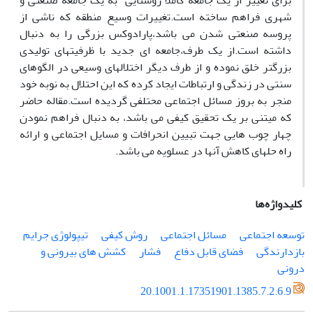
برای تغییر از یک جامعه کاملا روستایی به یک جامعه صنعتی و
شهری فراهم ساخته است.تغییرات وسیع منطقه که ناشی از
پروسه صنعتی شدن می باشد،پارادوکس بزرگی را به دنبال
داشته است.از یک طرف،جامعه ای جدید با ظرفیتهای تولیدی
بزرگتر خلق نموده و از طرف دیگر اختلالهای وسیعی در الگوهای
سنتی در زندگی و ارتباطات ایجاد کرده که این احتلال به نوبه خود
منجر به بروز مسائل اجتماعی محتلفی گردیده است.مقاله حاضر
که میتنی بر یک تحقیق کیفی می باشد، به دنبال فراهم نمودن
چهار چوب هایی جهت تبیین انحرافات و مسایل اجتماعی و ارائه
راه حلهای کاهش آنها در عسلویه می باشد.
کلیدواژه‌ها
توسعه اجتماعی
مسائل اجتماعی
روش کیفی
تیپولوژی جرایم
بازدارندگی
فضای قابل دفاع
فشار
کشش های بیرونی و
درونی
20.1001.1.17351901.1385.7.2.6.9