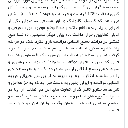
و عملکرد دین در دو تجربه انقلابی فرانسه و ایران مورد بررسی
و مقایسه قرار می گیرد.مروری گذرا بر زمینه ها و روند شکل
گیری انقلاب 1789 فرانسه و جریانات و حوادث متعاقب آن نشان
می دهد که کلیسای کاتولیک و باور مسیحی به عنوان یکی از
اجزای بر پادارنده نظام حاکم و حافظ وضع موجود مورد تعرض و
ادبار انقلابیون قرار داشت .به بیان دیگر،مسیحین نه تنها هیچ
نقشی در فرایند بسیج انقلابی فرانسه بازی نکرد،بلکه در مرحله
رادیکالیزه شدن انقلاب بعضا مواضع ضد بسیج نیز به خود
گرفت.همین مسئله در انقلاب ایران صورت کاملا متفاوتی یافت.تا
جایی که دین با احراز موقعیت ایدئولوژیک توانست رهبری و
سازماندهی بسیج انقلابی ار نیز به عهده بگیرد و تجربه جدیدی
را در سلسله انقلابات به ثبت برساند.از بررسی تطبیقی تجربه
انقلابی فرانسه و ایران چنین به دست می آید که به جز عوامل و
شرایط ساختاری تاثیر گذار ،تفاوت های این دو انقلاب ار اولا در
تمایزات آموزه های اسلام و مسیحیت و ثانیا در عملکرد گذشته و
مواضع سیاسی-اجتماعی همان وقت متولیان این دو دین باید
جست.