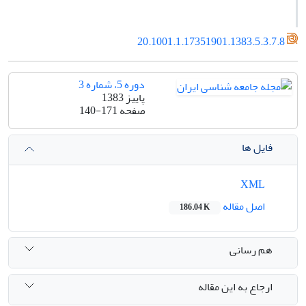
20.1001.1.17351901.1383.5.3.7.8
دوره 5، شماره 3
پاییز 1383
صفحه
140-171
فایل ها
XML
اصل مقاله
186.04 K
هم رسانی
ارجاع به این مقاله