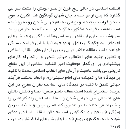
انقلاب اسلامی در حالی ربع قرن از عمر خویش را پشت سر می
گذارد که پس ار مواجهه با چال شهای گوناگون هم اکنون با موج
بلند و فرایند پیچیده و پویایی به نام جهانی شدن رو به رو شده
است.اهمیت فرایند مذکور به گونه ای است که به نظر می رسد
سرنوشت بسیاری از نظامهای سیاسی،مکاتب فکری و جنبش های
اجتماعی به چگونگی تعامل و مواجهه آنها با این فرایند بستگی
خواهد داشت.مقاله حاضر در پی تببین آرمان های انقلاب اسلامی
و تحلیل جنبه های احتمالی جهانی شدن و ارائه راه کارهای
پیشنهادی بر ای گذار موفقیت امیز انقلاب اسلامی از این مقطع
تاریخی می باشد.ماهیت و آرمان های انقلاب اسلامی عمدتا با تاکید
بر دیدگاه ها و اندیشه های امام خمینی(ره) و ابعاد مختلف فرآیند
جهانی شدن با تکیه بر دیدگاه های صاحب نظران مطرح در این
عرصه استخراج شده است.مقاله حاضر ضمن احصا و تحلیل چالش
های احتمالی بین جهانی شدن و انقلاب اسلامی راه کارهایی را
پیشنهاد می دهد تا در عصری که اصلی ترین و با ثبات ترین
ویژگی آن تحول و دگرگونی است،حاملان انقلاب اسلامی موفق
شوند تا به تحکیم و ترویج آرمانها و ارزش های انقلابشان مبادرت
ورزند.