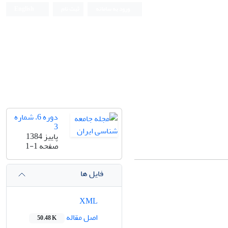
ورود به سامانه
ثبت نام
English
دوره 6، شماره
3
پاییز 1384
صفحه
1-1
فایل ها
XML
اصل مقاله
50.48 K