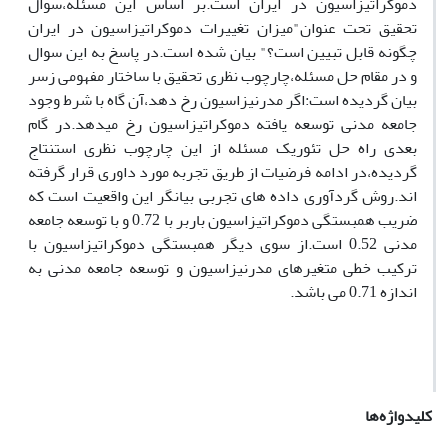
دموکراتیزاسیون در ایران است.بر اساس این مسئله،سوال
تحقیق تحت عنوان"میزان تغییرات دموکراتیزاسیون در ایران
چگونه قابل تبیین است؟" بیان شده است.در پاسخ به این سوال
و در مقام حل مسئله،چارچوب نظری تحقیق با ساختار مفهومی زسر
بیان گردیده است:اگر مدرنیزاسیون رخ دهد،آن گاه با شرط وجود
جامعه مدنی توسعه یافته دموکراتیزاسیون رخ میدهد.در گام
بعدی راه حل تئوریک مسئله از این چارچوب نظری استنتاج
گردیده،در ادامه فرضیات از طریق تجربه مورد داوری قرار گرفته
اند.روش گردآوری داده های تجربی بیانگر این واقعیت است که
ضریب همبستگی دموکراتیزاسیون باربر با 0.72 و با توسعه جامعه
مدنی 0.52 است.از سوی دیگر همبستگی دموکراتیزاسیون با
ترکیب خطی متغیرهای مدرنیزاسیون و توسعه جامعه مدنی به
اندازه 0.71 می باشد.
کلیدواژه‌ها