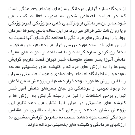
از دیدگاه سازه گرایان،مردانگی سازه ای اجتماعی-فرهنگی است
که در فرایند اجتماعی شدن به صورت فعالانه کسب می
شود.بنابراین،مردانگی از ویژگیهای ذاتی بیولوژیکی،فیزیولوژیکی
و یا روان شناختی فراتر می رود.در این مقاله پاسخ پسرها (مردان
جوان) را به ارزش های مردانگی با مطالعه نگرشهای آنها نسبت به
ارزش های یاد شده مورد بررسی قرار می دهیم.بیدن منظور،با
اتخاذ رویکردی سازه گرایانه و با استفاده از نمونه های معرف
دانش آموزا پسر مقطع متوسطه شهر تهران،قصد داریم گرایش
پسرها را به ارزش های مردانه و کلیشه های جنسیتی مطالعه
نموده و ارتباط پایگاه اجتماعی-اقتصادی و هویت جنسیتی پسران
را با این ارزش ها مورد توجه قرار دهیم.این پژوهش ضمن اذعان
به وجود تنوعی از مردانگی در میان پسرهای دانش آموز شهر
تهران برخی اختلافات را نیز در زمینه گرایش به ارزش ها و
کلیشه های جنسیتی در میان آنها نشان می دهد.نتایج این
پژوهش نشان میدهد پسرهای که نمرات بالاتری در مقیاس
مردانگی کسب نموه دهاند نسبت به سایرین گرایش بیشتری به
ارزشهای مردانگی و کلیشه های جنسیتی مردانه دارند.