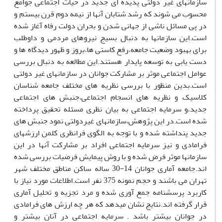
سازمانهای غیر دولتی پدیده ای جدید در حیات اجتماعی جوامع
محسوب می شوند که رشد شتابان آنها از نیمه دوم قرن بیستم و
در پی مسائل ناشی از جهانی شدن و بحران دولت رفاه آغاز شده
است.این سازمانها به دنبال بسیج نیروهای مردمی و داوطلب
برای بهبود وضعیت جامعه،رفع کاستی ها،بروز و ظهور دیدگاه ها و
دست یابی به توسعه پایدار هستند.این مطالعه به دنبال بررسی
عوامل اجتماعی موثر بر مشارکت جوانان در سازمانهای غیر دولتی
است.بدین منظور با بررسی نظریه های مختلف جامعه شناسان
کلاسیک و نظریه های انسجام اجتماعی،جنبش های اجتماعی
جدید،و سرمایه اجتماعی به بیان نظری مسئله تحقیق پرداخته
شده است.در این پژوهش،سازمانهای غیردولتی نمود جنبش های
جدید پنداشته شده و با توجه به الگوی فرانظری کلمن ارزشهای
فرامادی و نیز سرمایه اجتماعی افراد بر مشارکت آنها در این
سازمانها موثر فرض شده و با روش پیمایش فرضیات بررسی شده
اند.جامعه آماری جوانان 14-30 ساله ساکن مناطق مختلف شهر
تهران می باشند و حجم نمونه 375 نفر است.اطلاعات مورد نیاز با
کاربرد پرسشنامه جمع آوری شده و مرد تجزیه و تحلیل آماری
قرار گرفته اند.نتایج نشان میدهد که هر چه ارزش های فرامادی
در جوانان بیشتر باشد . سرمایه اجتماعی در آنان بیشتر و