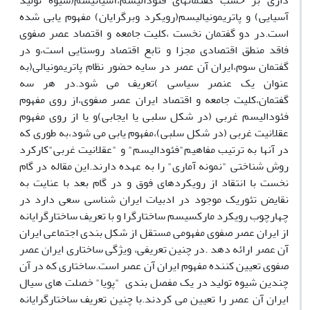
داری بر حسب گفتمانهای فئودالیسم،آسیاتیسم(شیوه تولید
آسیایی) و پاتریمونیالیسم(رویکرد وبرگرایان) مفهوم یابی شده
است.در دو گفتمان نخست ،کلیت جامعه و اقتصاد عصر صفوی
فاقد منطق اقتصادی مجزا و تابع اقتصاد روستایی است،و در
گفتمان سوم،ایران آن عصر در سایه حضور نظام پاتریمونیالی(به
عنوان یک عنصر سیاسی )تعریف می شود.در هر سه
گفتمان،کلیت جامعه و اقتصاد ایران عصر صفوی،از روی مفهوم
فئودالیسم غربی (در شکل سلبی یا ایجابی)و یا از روی مفهوم
عقلانیت غربی (در شکل سلبی)،مفهوم یابی می شود،به طوری که
در آنها به ترتیب مفاهیم"فئودالیسم" و "عقلانیت غربی"کارکرد
روش شناختی "نمونه آماری" را به عهده دارند.این مقاله در گام
نخست با انتقاد از رویکردهای فوق و در گام بعد با عنایت به
نقایض تئوریک موجود در ادبیات ایران شناسی سعی دارد در
چهارچوب رویکرد مارکسیسم ساختارگرا و با تعریف ساختارگرایانه
از ایران عصر صفوی مفهومی مستقل از شکل بندی اجتماعی ایران
آن عصر ارائه دهد .در چنین تعریفی، ویژگی ساختاری ایران عصر
صفوی تعیین کننده مفهوم ایران آن عصر است.ساختاری که در آن
چندین شیوه تولید در یک مفصل بندی "پویا" خصلت های سیال
ایران آن عصر را تعیین می کردند.با چنین تعریف ساختارگرایانه