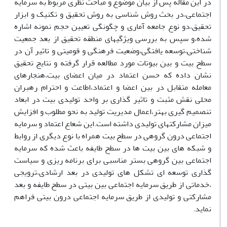
در این مقاله پس از بیان موضوع و مباحث نظری مربوط به سرمایه
اجتماعی،در بحث روش شناسی به روش تحقیق و تکنیک و ابزار
تحقیق،دو نوع جامعه آماری و چگونگی تعیین حجم نمونه اشاره
شده،و سپس به بررسی ویژگیهای منطقه تحقیق از بعد جمعیت
شناختی،توسعه یافتگی،وضعیت فرهنگی و قومیتی و تاثیر آن در
سطح بیت و بین بیوتات مورد مطالعه قرار گرفته و نتایج تحقیق
نشان داده که حسن اعتماد در میان اعضای بیت،هنجارهای
معامله متقابل در بین اعضا و اعتماد،اطاعت و احترام رهبران
محلی نقش مثبت و تاثیر گذاری بر واحد تولیدی بیت در ابعاد
تنصمیم گیری بهتر،اعمال مدیریت تولید به نحو مطلوب و افزایش
میزان مشارکتهای تولیدی داشته است.این شعاع اعتماد و سرمایه
اجتماعی درون گروهی در سطح بیت همراه با نوع دیگری از روابط
و شبکه های بین بیت ها در سطح طایفه باعث شده که سرمایه
اجتماعی بین گروهی بستر مناسبی برای برنامه ریزی و سیاست
گذاری توسعه ای تشکل های تولیدی در بعد ارشادی،ترویجی
،خدماتی از طریق سرمایه اجتماعی بین بیتی در سطح طایفه و بعد
مشارکتی و تولیدی از طریق سرمایه اجتماعی درون بیتی فراهم
نماید.