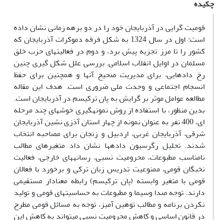
چکیده
قومیت گرایی در آذربایجان خود را در دو برهه زمانی نشان داده
است: اول در سال 1324 به شکل فرقه دموکرات آذربایجان که
کشور را تا مرز تجزیه پیش برد، و دوم در فعالیت­های حزب خلق
مسلمان در اوایل انقلاب اسلامی. بررسی علل شکل گیری چنین
رخ دادهایی، برای مدیریت صحیح آن­ها و همچنین برای حفظ
انسجام اجتماعی و وحدت ملی ضروری است. هدف این مقاله
مطالعه عوامل موثر بر گرایش به پان ترکیسم در آذربایجان است.
بدین منظور، با استفاده از روش نمونه­گیری خوشه­ای چند مرحله
ای، 400 نفر به عنوان نمونه از چهار استان آذزی نشین آذربایجان
شرقی، آذربایجان غربی، اردبیل و زنجان برای مصاحبه انتخاب
شدند. تحلیل رگرسیون داده­ها نشان داد متغیرهای مطالب
نامناسب مطبوعات، محرومیت نسبی، رسانه­های خارجی، فعالیت
نخبگان قومی، ممنوعیت تدریس زبان ترکی و برخورد با فعالان
قومی با متغیر وابسته (پان ترکیسم) رابطه معنادار مستقیمی
دارند. توجه صدا وسیما و مطبوعات به حساسیت­های قومی و تولید
نکردن برنامه و مطالب توهین آمیز، توجه به مسائل قومی مطرح
در قانون اساسی و کاهش محرومیت نسبی می­تواند به کاهش این