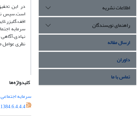
در این تحقیق
اطلاعات نشریه
است.سپس نظری
افف،گلیزر،لا
راهنمای نویسندگان
سرمایه اجتما
نهادی،آگاهی 
ارسال مقاله
نظری عوامل مو
داوران
تماس با ما
کلیدواژه‌ها
سرمایه اجتماعی
1384.6.4.4.4