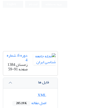
ورود به سامانه
ثبت نام
English
دوره 6، شماره
4
زمستان 1384
صفحه
59-91
فایل ها
XML
اصل مقاله
205.19 K